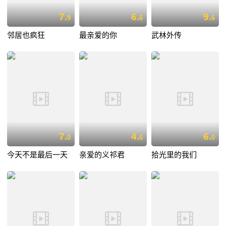
7.
6.
9.
9
6
6
邻居也疯狂
最亲爱的你
武林外传
7.
4.
6.
0
6
0
今天不是最后一天
亲爱的义祁君
拾光里的我们