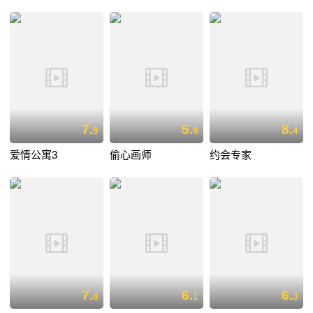
7.
5.
8.
9
9
4
爱情公寓3
偷心画师
约会专家
7.
6.
6.
8
1
3