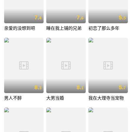
7.
7.
5.
4
6
5
亲爱的没想到吧
睡在我上铺的兄弟
初恋了那么多年
8.
8.
5.
3
1
7
男人不醉
大男当婚
我在大理寺当宠物