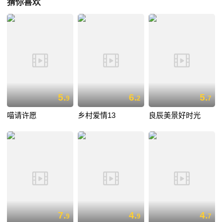
猜你喜欢
5.
6.
5.
9
2
7
喵请许愿
乡村爱情13
良辰美景好时光
7.
4.
4.
9
9
7