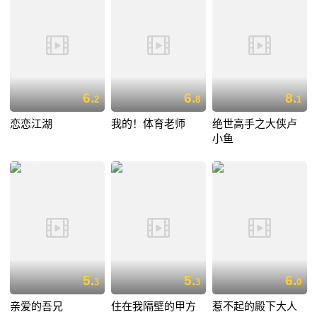
6.
6.
8.
2
8
1
恋恋江湖
我的！体育老师
绝世高手之大侠卢
小鱼
5.
5.
6.
3
3
0
亲爱的吾兄
住在我隔壁的甲方
惹不起的殿下大人