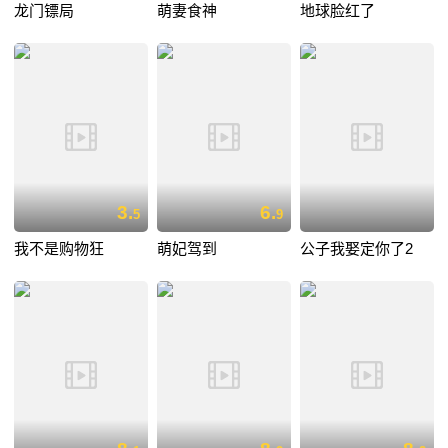
龙门镖局
萌妻食神
地球脸红了
3.
6.
5
9
我不是购物狂
萌妃驾到
公子我娶定你了2