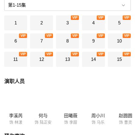
VIP
VIP
VIP
1
2
3
4
5
VIP
VIP
VIP
VIP
VIP
6
7
8
9
10
VIP
VIP
VIP
VIP
VIP
11
12
13
14
15
演职人员
李溪芮
何与
田曦薇
周小川
赵圆圆
饰 林漾
饰 陆正安
饰 李甜
饰 马乐
饰 曹灵