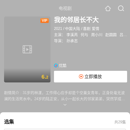
电视剧
我的邻居长不大
VIP
2021
/
中国大陆
/
喜剧 爱情
主演：
李溪芮
何与
周小川
赵圆圆
吕晓霖
导演：
孙承志
优酷
6.
立即播放
2
剧情简介 :
31岁的林漾，工作得心应手却是个空巢女青年，正身处毫无波
澜的生活死水中。24岁的陆正安，从小一起长大的邻家弟弟，突然学成归
国闯入林漾的世界。24小时的全方位接触，彻底打乱了林漾的生活。林漾
在陆正安的暖心呵护下，心理年龄“逆生长”变回了小女孩，两人牵手，一
齐打怪闯关，朝幸福奔去。从弟弟到男友，从一起长大到一起变老，他为
选集
共29集
她长成大人，学会责任与担当，她因他变回小女孩，学会示弱与撒娇。生
活虽苦，但好在有你这颗糖。