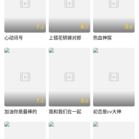
7.
8.
3.
1
7
0
心动讯号
上错花轿嫁对郎
热血神探
7.
3.
1
4
加油你是最棒的
我和我们在一起
初恋是cv大神