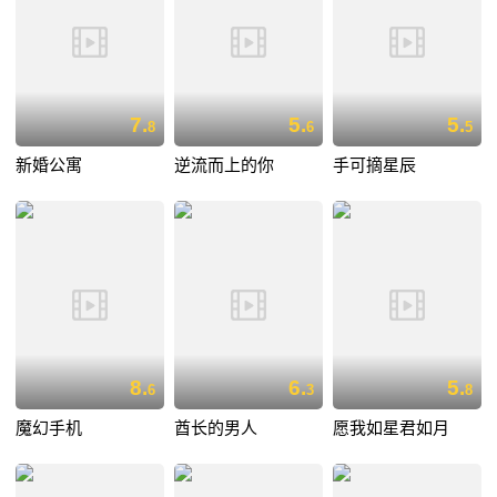
7.
5.
5.
8
6
5
新婚公寓
逆流而上的你
手可摘星辰
8.
6.
5.
6
3
8
魔幻手机
酋长的男人
愿我如星君如月