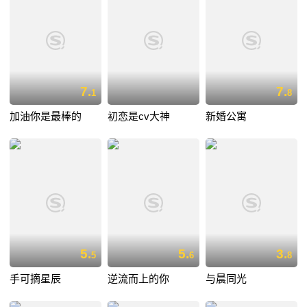
7.
7.
1
8
加油你是最棒的
初恋是cv大神
新婚公寓
5.
5.
3.
5
6
8
手可摘星辰
逆流而上的你
与晨同光