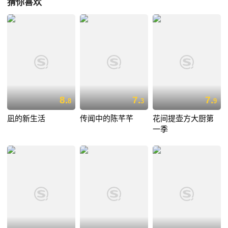
猜你喜欢
8.
7.
7.
8
3
9
凪的新生活
传闻中的陈芊芊
花间提壶方大厨第
一季