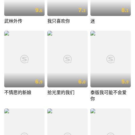
9.
7.
8.
6
3
1
武林外传
我只喜欢你
迷
6.
6.
5.
9
0
9
不情愿的新娘
拾光里的我们
泰版我可能不会爱
你