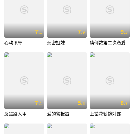
7.
7.
9.
1
9
3
心动讯号
亲密姐妹
续倒数第二次恋爱
7.
5.
8.
1
3
7
反黑路人甲
爱的警报器
上错花轿嫁对郎