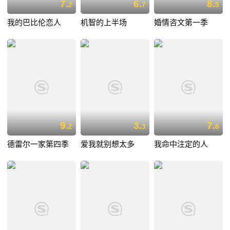
7.
6.
8.
2
7
5
我的巴比伦恋人
机智的上半场
婚情咨文第一季
9.
3.
7.
2
3
6
德雷尔一家第四季
爱我就别想太多
我命中注定的人