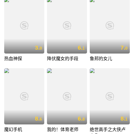
3.
6.
7.
0
1
0
热血神探
降伏魔女的手段
鲁邦的女儿
8.
6.
8.
6
8
1
魔幻手机
我的！体育老师
绝世高手之大侠卢