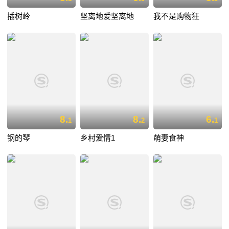
插树岭
坚离地爱坚离地
我不是购物狂
8.
8.
6.
1
2
1
钢的琴
乡村爱情1
萌妻食神