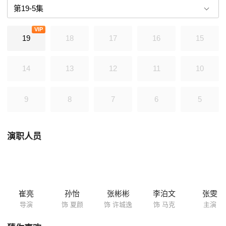
医生，肩负着治病救人的沉重职责，在坚守岗位的同时，她是否又能善待
自己孤独的内心呢？
VIP
19
18
17
16
15
14
13
12
11
10
9
8
7
6
5
演职人员
崔亮
孙怡
张彬彬
李泊文
张雯
导演
饰 夏颜
饰 许城逸
饰 马克
主演