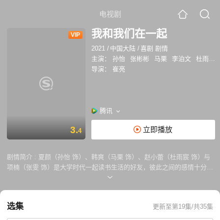
电视剧
我和我们在一起
VIP
2021
/
中国大陆
/
喜剧 剧情
主演：
孙怡
张彬彬
马栗
李泊文
杜雨宸
导演：
崔亮
腾讯
3.
立即播放
4
剧情简介 :
夏颜（孙怡 饰）、韩爽（马栗 饰）、赵小蕾（杜雨宸 饰）与
项楠（张雯 饰）是大学时代一起读书生活的好友，彼此之间的感情十分的
亲密。走出校园之后，四个姑娘踏上社会也没有断了联系，她们留在了同
一个城市里，一起为了各自的未来努力的拼搏着。 夏颜立志要做出能够彻
底改变人们生活的APP、韩爽虽然是衔着金汤匙出生的大小姐，却不愿意
选集
更新至第19集/共35集
被父母圈养在舒适圈内，坚守着成为设计师的梦想、赵小蕾一心憧憬着和
男友结婚后的幸福生活，却在即将办礼之际遭到了男友的背叛、项楠身为