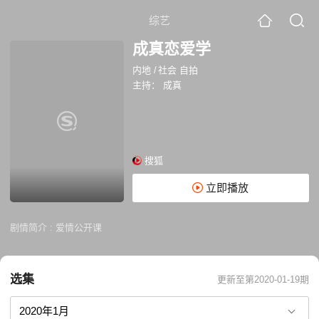
综艺
成真恋爱学
内地
/
社会 自拍
主持：
成真
搜狐
立即播放
剧情简介 :
爱情公开课
选集
更新至第2020-01-19期