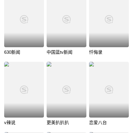
630新闻
中国蓝tv新闻
忏悔录
v辣说
更美扒扒扒
恋爱八台