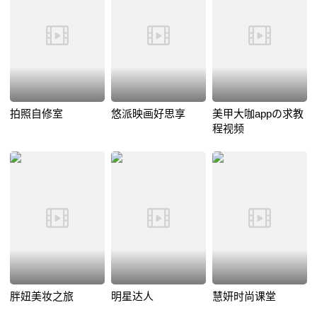
拍照自修室
悠派映画好思享
美甲大咖appの求教
程视频
胖妞美妆之旅
明星达人
慧妍时尚课堂