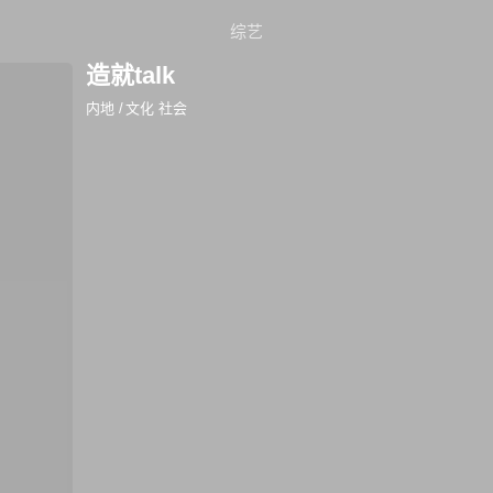
综艺
造就talk
内地
/
文化 社会