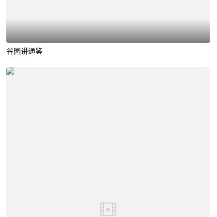
谷园讲通鉴