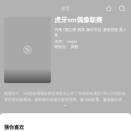
综艺
虎牙sm偶像联赛
内地
/
脱口秀 搞笑 娱乐节目 游戏竞技 真人
秀
主持：
msjoy
电视台：
其他
剧情简介 :
SM超级偶像联赛官博首先公开了世勋和伯贤在SM公司特别设
置的游戏直播间，最舒服的迪瑞克斯电竞椅、最顶级配置、最限量时装。
据悉本次联赛将持续2个月，共8期，每周1-2期。在游戏直播期间，虎牙
直播更是推出了一系列有趣的问答活动和签名照礼物，即使是观看直播也
可以与爱豆零距离互动。这场SM超级明星联赛形成以电竞为媒，搭桥明
星与粉丝的新型娱乐生态。
猜你喜欢