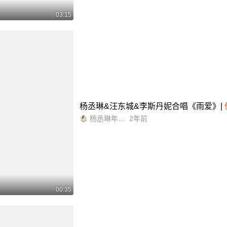
03:15
杨丞琳&汪东城&李斯丹妮合唱《雨爱》|
杨丞琳年轮站
2年前
00:35