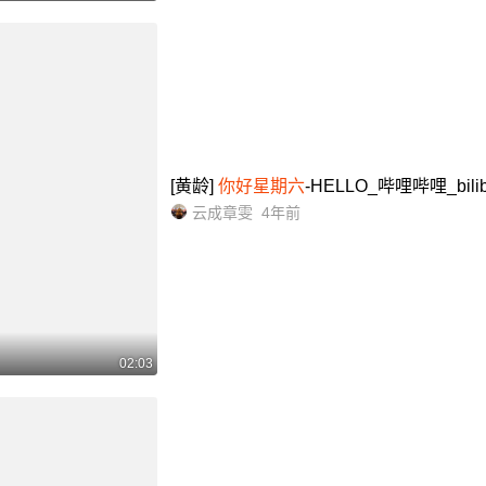
[黄龄]
你好星期六
-HELLO_哔哩哔哩_bilibi
云成章雯
4年前
02:03