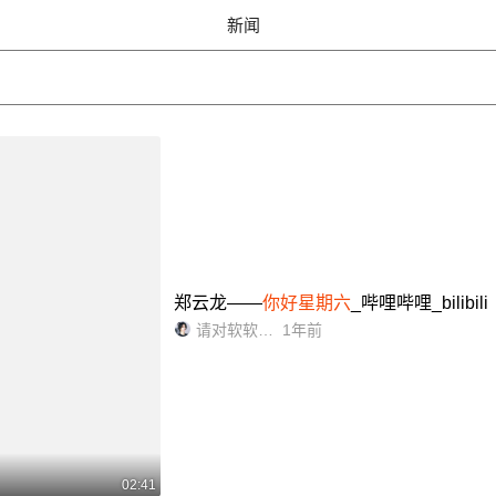
新闻
郑云龙——
你好星期六
_哔哩哔哩_bilibili
请对软软心动
1年前
02:41