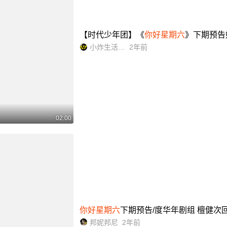
【时代少年团】《
你好星期六
》下期预告好期
小炸生活日记
2年前
02:00
你好星期六
下期预告/度华年剧组 檀健次回归_
邦妮邦尼
2年前