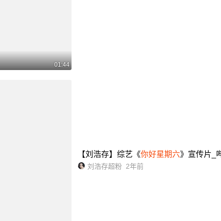
01:44
【刘浩存】综艺《
你好星期六
》宣传片_哔哩
刘浩存超粉
2年前