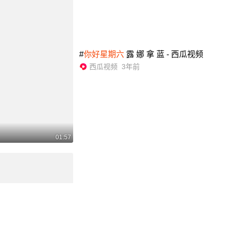
#
你好星期六
露 娜 拿 蓝 - 西瓜视频
西瓜视频
3年前
01:57