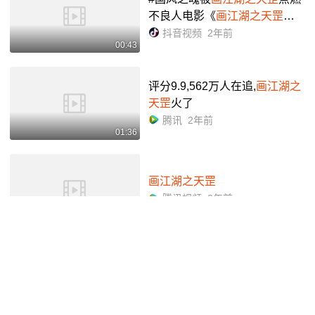
不良人电影《
画江湖之天罡
》,
讲述袁天罡100多岁的故事,点燃
抖音视频
2年前
00:43
国风尚武之魂,看的人心潮澎湃,
一场真正奠定袁天罡和不...
评分9.9,562万人在追,
画江湖之
天罡
火了
腾讯
2年前
01:36
画江湖之天罡
腾讯视频
2年前
00:29
画江湖之天罡
腾讯视频
2年前
00:35