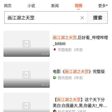
网页
小说
新闻
视频
更多
画江湖之天罡
,巨好看_哔哩哔哩
_bilibili
芋圆电影
2年前
16:40
电影《
画江湖之天罡
》完整版
腾讯视频
2年前
50:11
【
画江湖之天罡
】这个天下分
黑白:白我最大,黑,你最大!_哔哩
哔哩_bilibili
秋风漫星雪
2年前