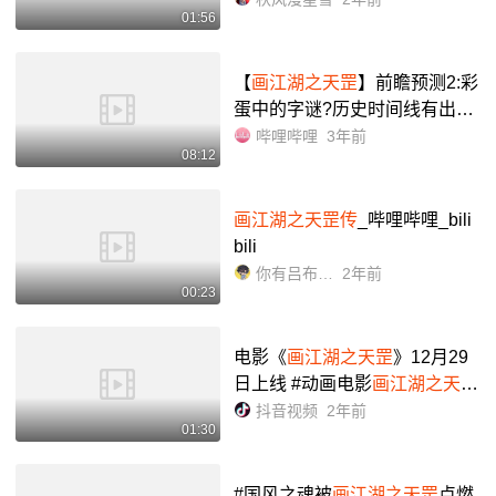
01:56
【
画江湖之天罡
】前瞻预测2:彩
蛋中的字谜?历史时间线有出
入?_哔哩哔哩_bilibili
哔哩哔哩
3年前
08:12
画江湖之天罡传
_哔哩哔哩_bili
bili
你有吕布的嗓音
2年前
00:23
电影《
画江湖之天罡
》12月29
日上线 #动画电影
画江湖之天罡
全体不良人们,久等了#动画电影
抖音视频
2年前
01:30
画江湖之天罡
定档 #画江湖之不
良人 - 抖音
#国风之魂被
画江湖之天罡
点燃