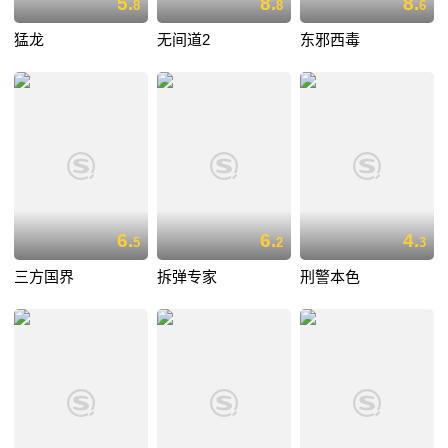
5.
8.
8.
8
8
6
猛龙
无间道2
东邪西毒
6.
6.
4.
5
2
3
三方国界
拆弹专家
刑警本色