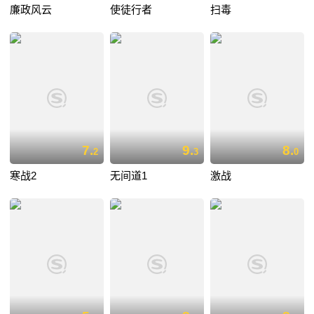
廉政风云
使徒行者
扫毒
7.
9.
8.
2
3
0
寒战2
无间道1
激战