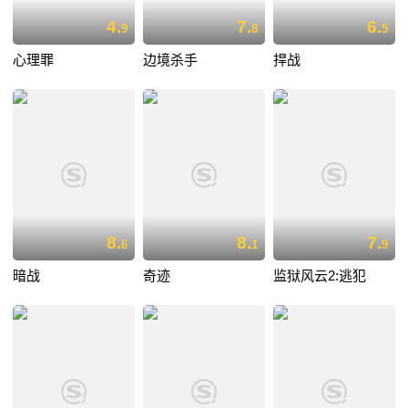
4.
7.
6.
9
8
5
心理罪
边境杀手
捍战
8.
8.
7.
6
1
9
暗战
奇迹
监狱风云2:逃犯