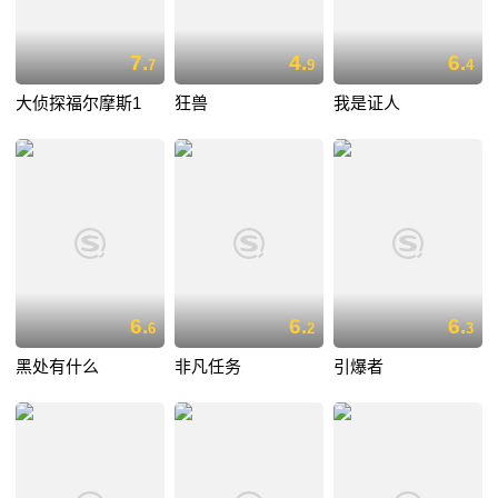
7.
4.
6.
7
9
4
大侦探福尔摩斯1
狂兽
我是证人
6.
6.
6.
6
2
3
黑处有什么
非凡任务
引爆者