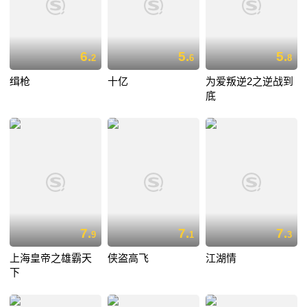
6.
5.
5.
2
6
8
缉枪
十亿
为爱叛逆2之逆战到
底
7.
7.
7.
9
1
3
上海皇帝之雄霸天
侠盗高飞
江湖情
下