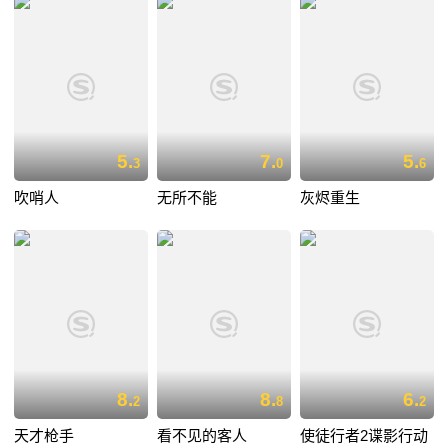
5.
7.
5.
3
0
6
吹哨人
无所不能
灰烬重生
8.
8.
6.
2
8
2
天才枪手
看不见的客人
使徒行者2谍影行动