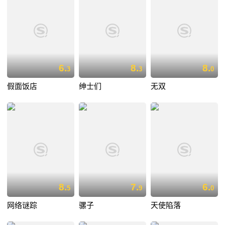
6.
8.
8.
3
3
0
假面饭店
绅士们
无双
8.
7.
6.
5
9
0
网络谜踪
骡子
天使陷落