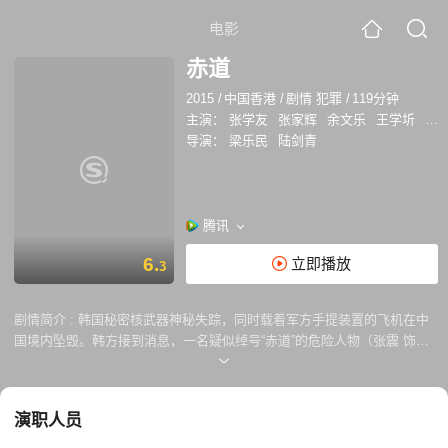
电影
赤道
2015
/
中国香港
/
剧情 犯罪
/
119分钟
主演：
张学友
张家辉
余文乐
王学圻
文
导演：
梁乐民
陆剑青
腾讯
6.
立即播放
3
剧情简介 :
韩国秘密核武器神秘失踪，同时载着军方手提装置的飞机在中
国境内坠毁。韩方接到消息，一名疑似绰号“赤道”的危险人物（张震 饰）
带着助手“信差”（文咏珊 饰）将于香港实行秘密武器交易，韩国武器专家
崔民号（池珍熙 饰）与特工朴宇哲（崔始源 饰）奉命前往调查。香港反
恐特勤组主管李彦 明（张家辉 饰）与督察范家明（余文乐 饰）协助韩方
演职人员
寻找武器，而核物理教授肇志仁（张学友 饰）也受邀协助判案。武器很快
被寻回，没想到竟还隐藏着潜在危机。正当香港及韩国警方决定送还武器