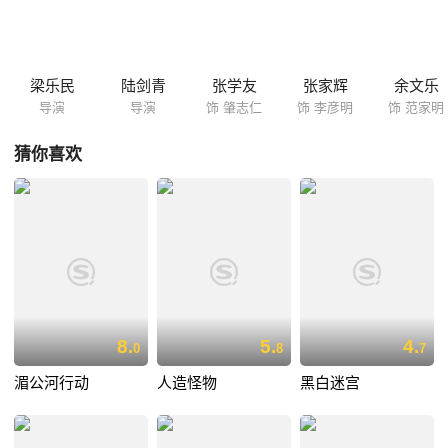
回韩国之际，大陆安全局高管（王学圻 饰）带着助手袁小姐（冯文娟
饰）突然出现，三方陷入周旋之中，原来“赤道”另有其人，而他们一伙儿
的阴谋也开始实施……
梁乐民
陆剑青
张学友
张家辉
余文乐
导演
导演
饰 肇志仁
饰 李彦明
饰 范家明
猜你喜欢
8.
5.
4.
0
8
7
湄公河行动
人造怪物
黑白迷宫