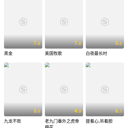
7.
7.
5.
8
0
0
黑金
美国牧歌
白夜最长时
3.
4.
6.
0
9
7
九龙不败
老九门番外之虎骨
提着心,吊着胆
梅花