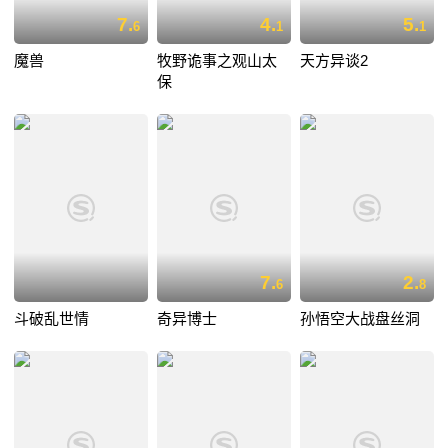
7.
4.
5.
6
1
1
魔兽
牧野诡事之观山太
天方异谈2
保
7.
2.
6
8
斗破乱世情
奇异博士
孙悟空大战盘丝洞