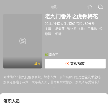
电影
老九门番外之虎骨梅花
2016
/
中国大陆
/
奇幻 冒险
/
89分钟
主演：
杨紫茳
张铭恩
刘波
王建伟
侯桐江
导演：
邹曦
爱奇艺
4.
立即播放
9
剧情简介 :
按九门解家家规，解家人六十岁生辰那日便是金盆洗手之时。
解家老仆庖丁叔六十大寿当天死于非命且死状惨烈。解九爷与受佛爷所
托、前来解家贺寿的张副官一同开始追查命案线索，却发现这宗谋杀案的
源头要追溯到几年之前。 紧接着，解府仆人以及与谢家有关联的老人接连
不断死去，且死亡现场都出现了“虎骨梅花”符印。一个深埋多年的秘密即
演职人员
将被层层揭开… …