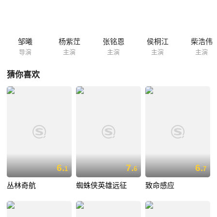
邹曦
杨紫茳
张铭恩
侯桐江
柴浩伟
导演
主演
主演
主演
主演
猜你喜欢
6.
7.
6.
1
6
7
丛林奇航
蜘蛛侠英雄远征
致命感应