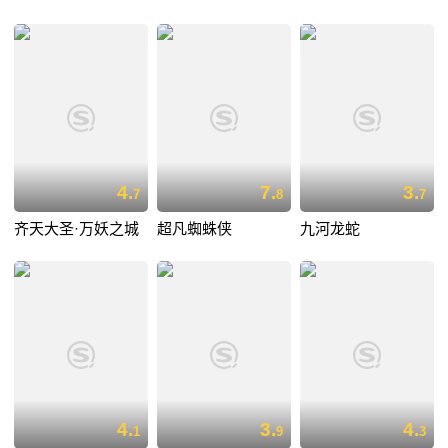
4.
7.
3.
7
8
7
齐天大圣·万妖之城
超凡蜘蛛侠
九河龙蛇
4.
3.
4.
1
9
3