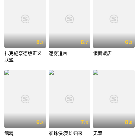
8.
6.
6.
3
7
3
扎克施奈德版正义
迷雾追凶
假面饭店
联盟
6.
7.
8.
8
3
0
缉魂
蜘蛛侠:英雄归来
无双