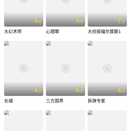
4.
4.
7.
6
9
7
大幻术师
心理罪
大侦探福尔摩斯1
4.
6.
6.
9
5
2
长城
三方国界
拆弹专家