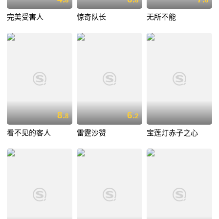
8
8
0
完美受害人
惊奇队长
无所不能
8.
6.
8
2
看不见的客人
雷霆沙赞
宝莲灯赤子之心