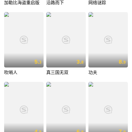
加勒比海盗重启版
沿路而下
网络谜踪
5.
3.
8.
3
8
9
吹哨人
真三国无双
功夫
4.
6.
7.