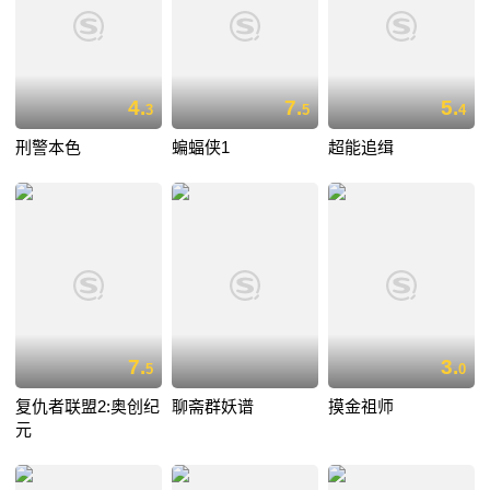
4.
7.
5.
3
5
4
刑警本色
蝙蝠侠1
超能追缉
7.
3.
5
0
复仇者联盟2:奥创纪
聊斋群妖谱
摸金祖师
元