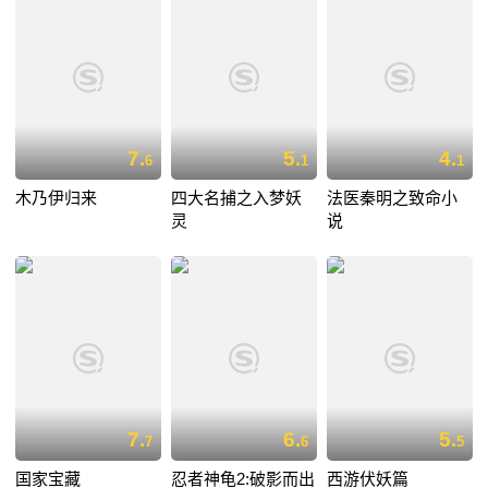
7.
5.
4.
6
1
1
木乃伊归来
四大名捕之入梦妖
法医秦明之致命小
灵
说
7.
6.
5.
7
6
5
国家宝藏
忍者神龟2:破影而出
西游伏妖篇