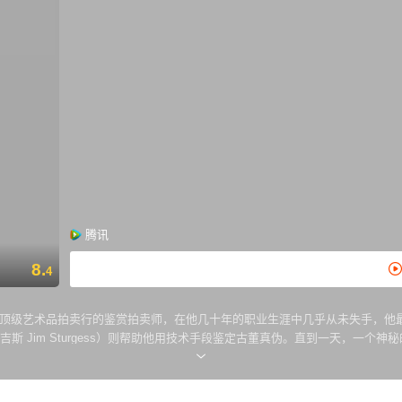
腾讯
8.
4
饰）是一家顶级艺术品拍卖行的鉴赏拍卖师，在他几十年的职业生涯中几乎从未失手，他
吉斯 Jim Sturgess）则帮助他用技术手段鉴定古董真伪。直到一天，一个神秘的
的交流方式却让奥德曼渐渐着迷，他甚至求助于罗伯特追求女人的方法。终于