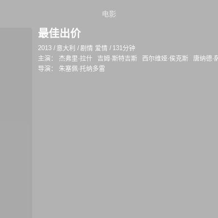
电影
最佳出价
2013
/
意大利
/
剧情 爱情
/
131分钟
主演：
杰弗里·拉什
吉姆·斯特吉斯
西尔维娅·侯克斯
唐纳德·
导演：
朱塞佩·托纳多雷