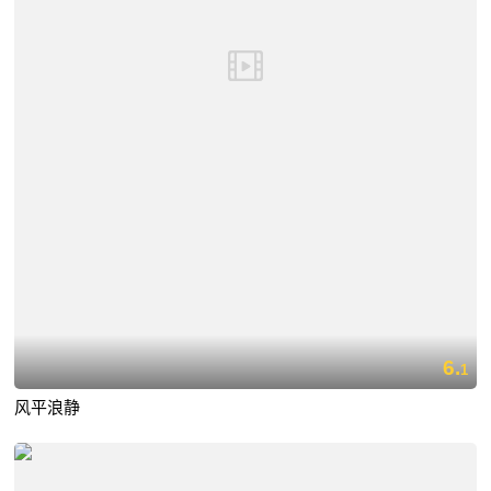
6.
1
风平浪静