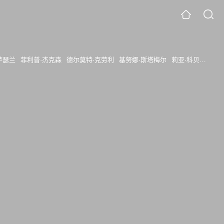
萨瑟兰
菲利普·杰克森
德尔莫特·克劳利
基努娜·斯塔梅尔
莉亚·科贝德
肖恩