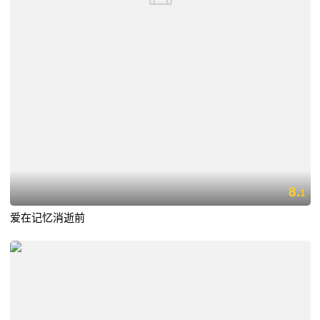
8.
1
爱在记忆消逝前