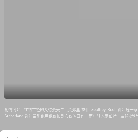
剧情简介 :
性情古怪的奥德曼先生（杰弗里·拉什 Geoffrey Rush 
Sutherland 饰）帮助他用低价拍到心仪的画作，而年轻人罗伯特（吉姆·斯特
走进了他的生活，克莱尔声称患有广场恐惧症因此从不露面，但是这种特殊
他。