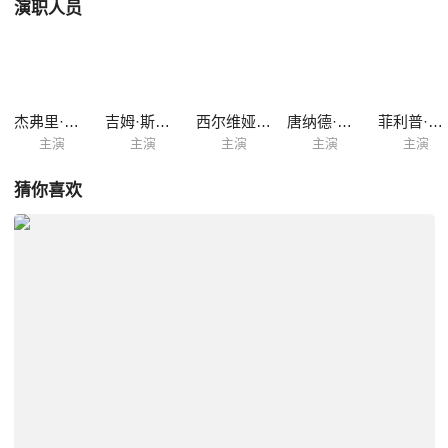
演职人员
杰弗里·拉什
吉姆·斯特吉斯
西尔维娅·侯克斯
唐纳德·萨瑟兰
菲利普·杰克森
主演
主演
主演
主演
主演
猜你喜欢