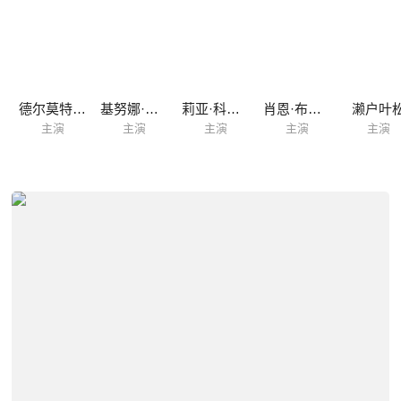
德尔莫特·克劳利
基努娜·斯塔梅尔
莉亚·科贝德
肖恩·布坎纳
濑户叶
主演
主演
主演
主演
主演