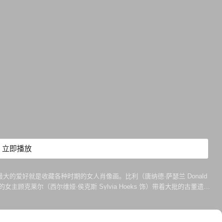
立即播放
最大的爱好就是收藏各种时期的女人肖像画。比利（唐纳德·萨瑟兰 Donald
女主顾克莱尔（西尔维娅·侯克斯 Sylvia Hoeks 饰）带着大批的古董遗产
有一天奥德曼放弃了自己原有的生活，可是一个惊天的阴谋正在悄悄等待着