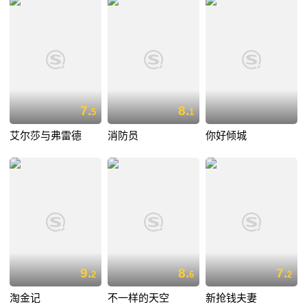
7.
8.
5
1
艾尔莎与弗雷德
消防员
你好倾城
9.
8.
7.
2
6
2
淘金记
不一样的天空
新抢钱夫妻