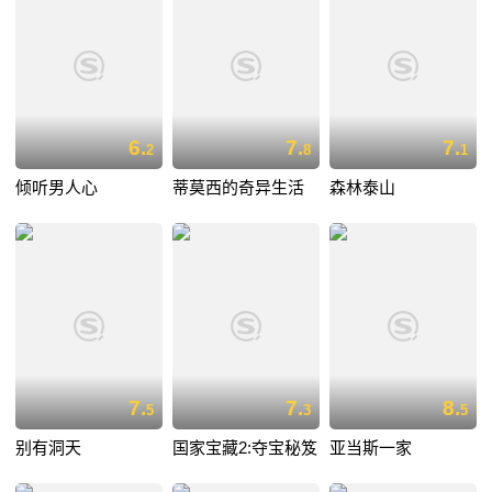
6.
7.
7.
2
8
1
倾听男人心
蒂莫西的奇异生活
森林泰山
7.
7.
8.
5
3
5
别有洞天
国家宝藏2:夺宝秘笈
亚当斯一家