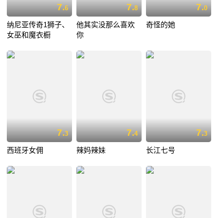
7.
7.
7.
6
8
0
纳尼亚传奇1狮子、
他其实没那么喜欢
奇怪的她
女巫和魔衣橱
你
7.
7.
7.
3
4
3
西班牙女佣
辣妈辣妹
长江七号