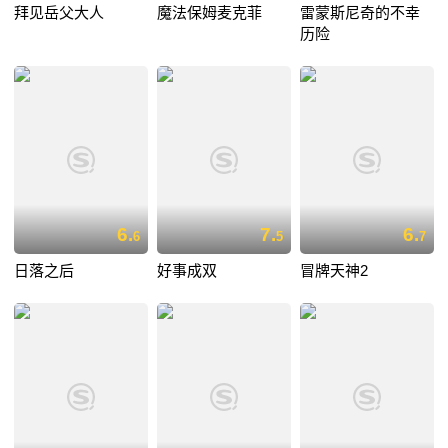
拜见岳父大人
魔法保姆麦克菲
雷蒙斯尼奇的不幸
历险
6.
7.
6.
6
5
7
日落之后
好事成双
冒牌天神2