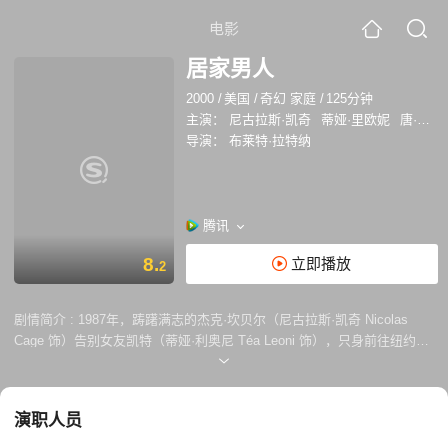
电影
居家男人
2000
/
美国
/
奇幻 家庭
/
125分钟
主演：
尼古拉斯·凯奇
蒂娅·里欧妮
唐·钱德尔
导演：
布莱特·拉特纳
腾讯
8.
立即播放
2
剧情简介 :
1987年，踌躇满志的杰克·坎贝尔（尼古拉斯·凯奇 Nicolas
Cage 饰）告别女友凯特（蒂娅·利奥尼 Téa Leoni 饰），只身前往纽约打
拼。13年后，杰克已然成为华尔街炙手可热的投资经纪人，他的事业一帆
风顺，生活奢侈优渥，身边美女如云，俨然一个完美无瑕的成功人士。然
而，就在圣诞夜节的前两天，杰克的人生发生翻天覆地的变化。当他一觉
演职人员
醒来时，发现自己身在新泽西老家，凯特成为他的妻子，两人更育有两个
可爱的孩子。全新而对立的人生让杰克无所适从，而他终将在金钱和亲情