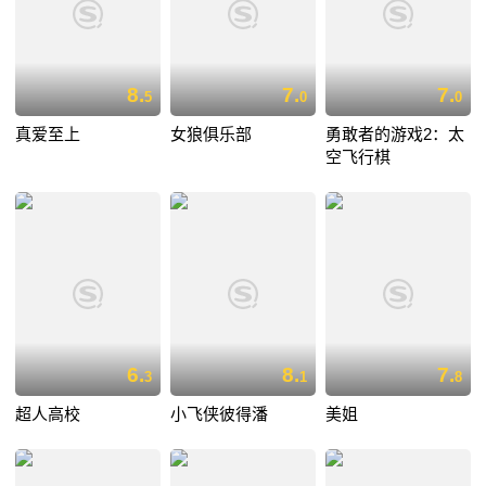
8.
7.
7.
5
0
0
真爱至上
女狼俱乐部
勇敢者的游戏2：太
空飞行棋
6.
8.
7.
3
1
8
超人高校
小飞侠彼得潘
美姐