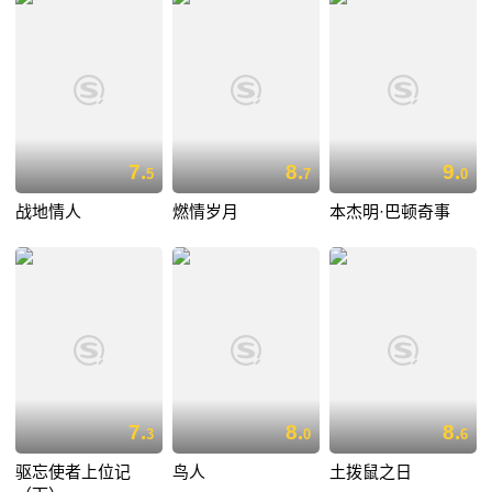
7.
8.
9.
5
7
0
战地情人
燃情岁月
本杰明·巴顿奇事
7.
8.
8.
3
0
6
驱忘使者上位记
鸟人
土拨鼠之日