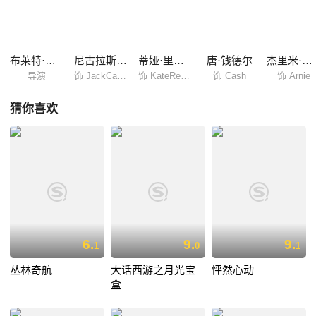
间做出抉择…… 本片荣获2001年美国科幻与恐怖电影学院最佳女主
角奖（Téa Leoni）、2001年青年艺术家最佳表演奖（Makenzie
Vega）。
布莱特·拉特纳
尼古拉斯·凯奇
蒂娅·里欧妮
唐·钱德尔
杰里米·皮文
导演
饰 JackCampbell
饰 KateReynolds
饰 Cash
饰 Arnie
猜你喜欢
6.
9.
9.
1
0
1
丛林奇航
大话西游之月光宝
怦然心动
盒