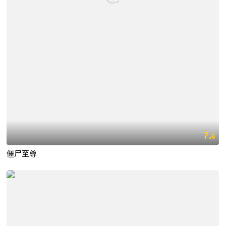
7.
6
僵尸至尊