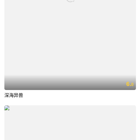
6.
0
深海异兽