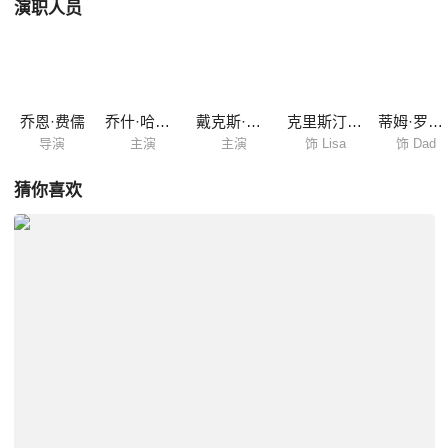
演职人员
乔恩·费儒
乔什·哈切森
戴克斯·夏普德
克里斯汀·斯图尔特
蒂姆·罗宾斯
导演
主演
主演
饰 Lisa
饰 Dad
猜你喜欢