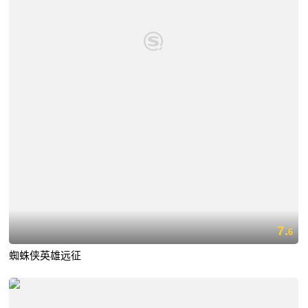
7.
6
蜘蛛侠英雄远征