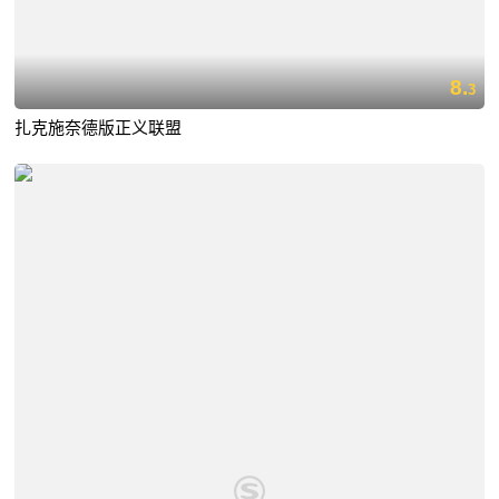
8.
3
扎克施奈德版正义联盟