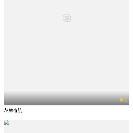
6.
1
丛林奇航