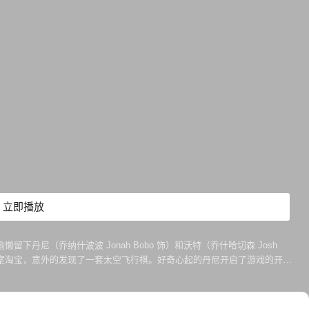
立即播放
下丹尼（乔纳什波波 Jonah Bobo 饰）和沃特（乔什哈切森 Josh
地下室淘宝，意外的发现了一套太空飞行棋。好奇心起的丹尼开启了游戏的开
渐渐他们意识到，这不是一盘普通的游戏棋，而一旦开启了游戏的开关，如若