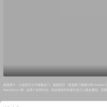
剧情简介 :
父亲因为工作需要出门，姐姐莉莎（克里斯汀斯图尔特 Kristen 
Hutcherson 饰）这两个生性好动，年幼顽皮的的家伙自己上楼去睡
关，并邀请哥哥沃特参与到游戏中来。不断的流星雨和外星人侵袭让这场游
不能到达游戏的终点扎图拉行星，等待他们的将是永远滞留在外太空。那么两