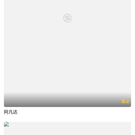
8.
8
阿凡达