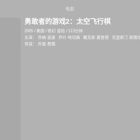
电影
勇敢者的游戏2：太空飞行棋
2005
/
美国
/
奇幻 冒险
/
113分钟
主演：
乔纳·波波
乔什·哈切森
戴克斯·夏普德
克里斯汀·斯图
导演：
乔恩·费儒