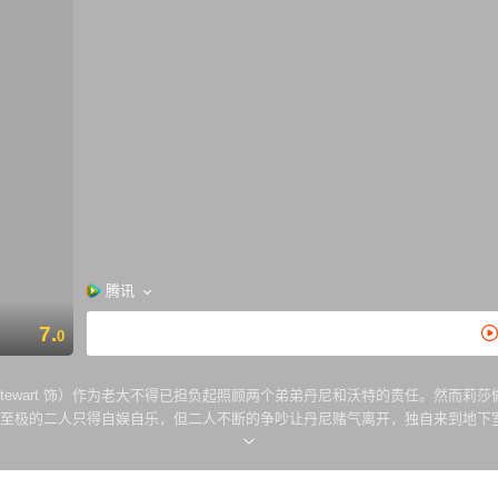
腾讯
7.
0
Stewart 饰）作为老大不得已担负起照顾两个弟弟丹尼和沃特的责任。然而莉莎偷懒留
觉。无聊至极的二人只得自娱自乐，但二人不断的争吵让丹尼赌气离开，独自来到
戏越发的惊心动魄，而中途加入的神秘太空人真实的身份更是让人大跌眼镜。
兄弟能否在这场真实的冒险中尽释前嫌，联手度过难关...