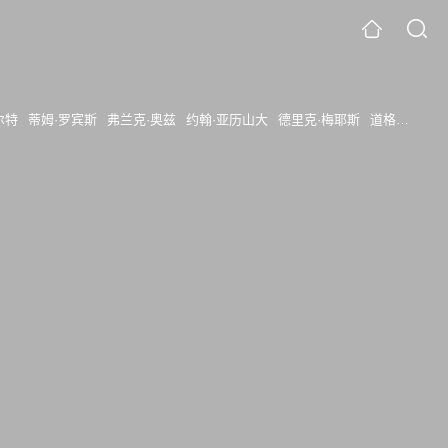
尔特
蒂姆·罗宾斯
弗兰克·奥兹
约翰·亚历山大
德里克·梅耶斯
道格拉斯·泰特