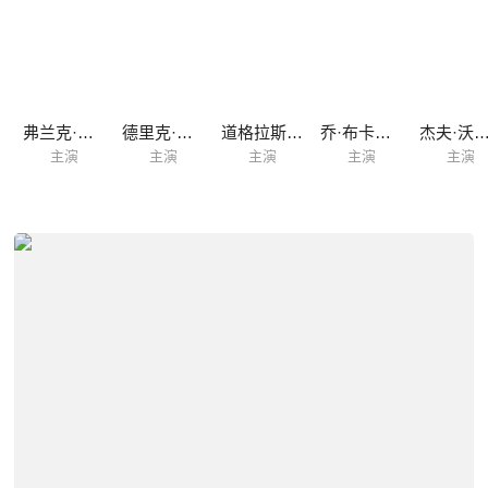
弗兰克·奥兹
德里克·梅耶斯
道格拉斯·泰特
乔·布卡罗三世
杰夫·沃尔
主演
主演
主演
主演
主演