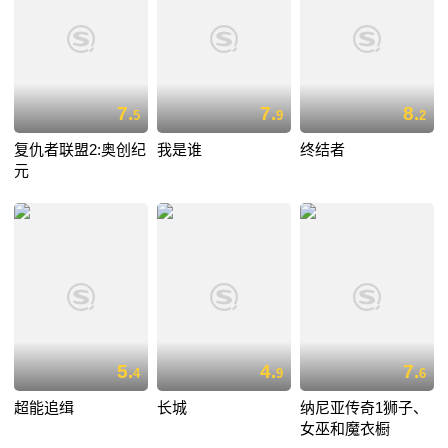
7.
7.
8.
5
9
2
复仇者联盟2:奥创纪
我是谁
终结者
元
5.
4.
7.
4
9
6
超能追缉
长城
纳尼亚传奇1狮子、
女巫和魔衣橱