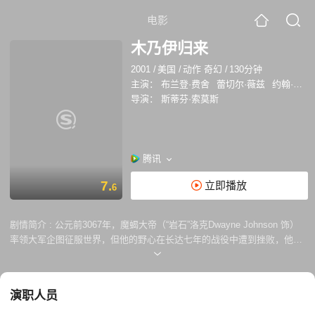
电影
木乃伊归来
2001
/
美国
/
动作 奇幻
/
130分钟
主演：
布兰登·费舍
蕾切尔·薇兹
约翰·汉纳
导演：
斯蒂芬·索莫斯
腾讯
7.
立即播放
6
剧情简介 :
公元前3067年，魔蝎大帝（“岩石”洛克Dwayne Johnson 饰）
率领大军企图征服世界，但他的野心在长达七年的战役中遭到挫败，他的
残兵败部进入神圣的阿姆谢沙漠，严酷的环境使得曾经骁勇的战士们接连
倒毙，濒临死亡的魔蝎大帝向死神阿努比斯献出灵魂，以求打败他的敌
人。在此之后，魔蝎大帝及来自地狱的死神军团所向披靡，大获全胜的死
演职人员
神军团也重新沉睡地下。 1933年埃及，瑞克·奥克康纳（布兰登弗雷泽
Brendan Fraser 饰）和艾弗琳（瑞切尔薇茨Rachel Weisz 饰）带着他们