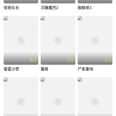
惊奇队长
沉睡魔咒2
蜘蛛侠3
6.
7.
7.
2
6
2
雷霆沙赞
魔兽
尸家重地