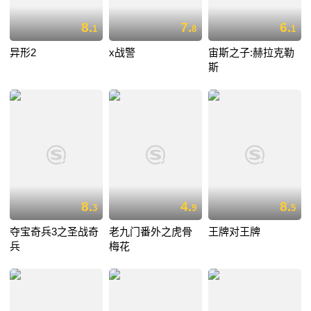
8.
7.
6.
1
8
1
异形2
x战警
宙斯之子:赫拉克勒
斯
8.
4.
8.
3
9
5
夺宝奇兵3之圣战奇
老九门番外之虎骨
王牌对王牌
兵
梅花