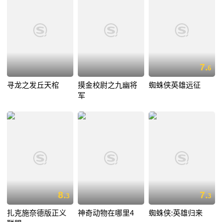
7.
6
寻龙之发丘天棺
摸金校尉之九幽将
蜘蛛侠英雄远征
军
8.
7.
3
3
扎克施奈德版正义
神奇动物在哪里4
蜘蛛侠:英雄归来