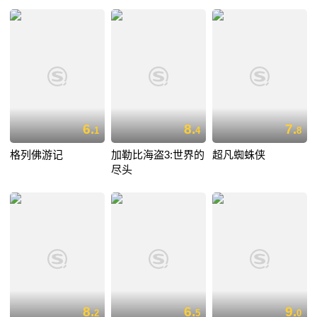
6.
8.
7.
1
4
8
格列佛游记
加勒比海盗3:世界的
超凡蜘蛛侠
尽头
8.
6.
9.
2
5
0