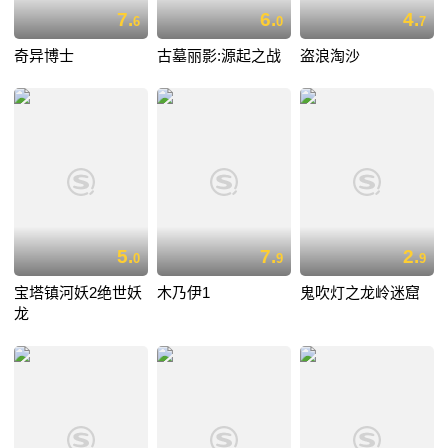
7.
6.
4.
6
0
7
奇异博士
古墓丽影:源起之战
盗浪淘沙
5.
7.
2.
0
9
9
宝塔镇河妖2绝世妖
木乃伊1
鬼吹灯之龙岭迷窟
龙