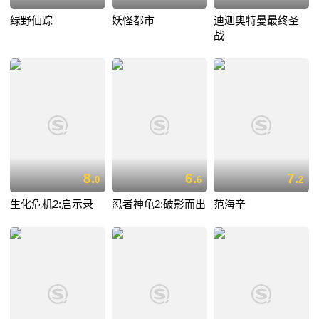
绿野仙踪
妖怪都市
迪迦奥特曼最终圣
战
8.
6.
7.
0
6
2
生化危机2:启示录
忍者神龟2:破影而出
范海辛