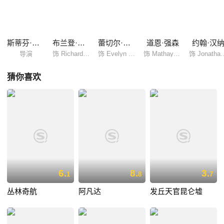
的儿子艾里克斯（弗莱迪布斯Freddie Boath 饰）重返此地，并发现了魔
蝎大帝的手镯。与此同时，另一伙神秘组织找到邪恶法老伊莫特的尸体，
他们需要那只手镯复活伊莫特。针对手镯的正邪争夺战旋即展开，瑞克夫
妇不得不面对新一轮的奇幻大冒险……
斯蒂芬·索莫斯
布兰登·费舍
蕾切尔·薇兹
道恩·强森
约翰·汉
导演
饰 Richard 'Rick' O'Connell
饰 Evelyn Carnahan O'Connell
饰 Mathayus the Scorpion King
饰 Jonathan
猜你喜欢
6.
8.
3.
1
8
7
丛林奇航
阿凡达
发丘天官昆仑墟