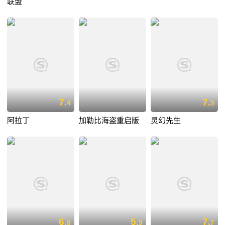
联盟
7.
7.
4
9
阿拉丁
加勒比海盗重启版
灵幻先生
6.
5.
7.
8
9
7