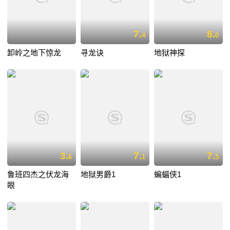
7.
8.
4
0
卸岭之地下惊龙
寻龙诀
地狱神探
3.
7.
7.
6
1
5
鲁班四杰之伏龙海
地狱男爵1
蝙蝠侠1
眼