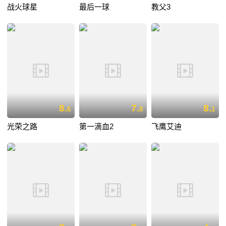
战火球星
最后一球
教父3
8.
7.
8.
6
8
1
光荣之路
第一滴血2
飞鹰艾迪