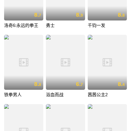
8.
8.
8.
7
9
8
洛奇6:永远的拳王
勇士
千钧一发
8.
6.
8.
8
7
4
铁拳男人
浴血而战
茜茜公主2