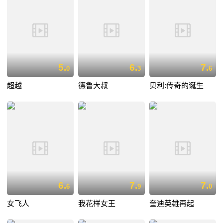
5.
6.
7.
0
3
6
超越
德鲁大叔
贝利:传奇的诞生
6.
7.
7.
6
9
0
女飞人
我花样女王
奎迪英雄再起