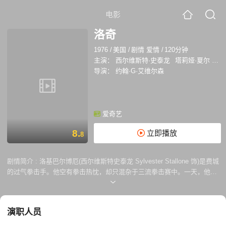
电影
洛奇
1976
/
美国
/
剧情 爱情
/
120分钟
主演：
西尔维斯特·史泰龙
塔莉娅·夏尔
伯特
导演：
约翰·G·艾维尔森
爱奇艺
8.
立即播放
8
剧情简介 :
洛基巴尔博厄(西尔维斯特史泰龙 Sylvester Stallone 饰)是费城
的过气拳击手。他空有拳击热忱，却只混杂于三流拳击赛中。一天，他对
售货员艾黛丽安（塔里亚希雷Talia Shire 饰）一见倾心，虽然这个姑娘长
相一般，性格内向，却毫不阻碍洛奇对她爱得炽热。 爱情得意，事业也开
始一路畅通。为了庆祝美国建国200周年，当地举办了一个拳击比赛，胜
演职人员
出者将获得15万美元的高额奖金。美国一个拳击巨星在比赛中受了伤，主
办方选中了洛奇去上演一场“灰姑娘”式的比赛，大敌当前的同时，也是洛