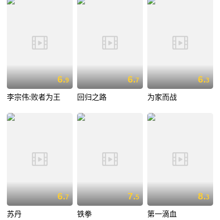
6.
6.
6.
9
7
3
李宗伟:败者为王
回归之路
为家而战
6.
7.
8.
7
5
3
苏丹
铁拳
第一滴血