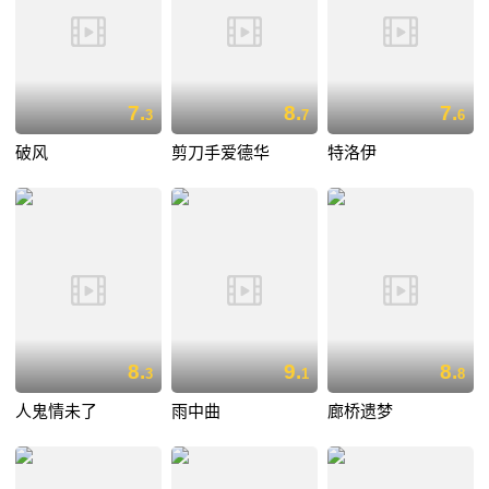
7.
8.
7.
3
7
6
破风
剪刀手爱德华
特洛伊
8.
9.
8.
3
1
8
人鬼情未了
雨中曲
廊桥遗梦