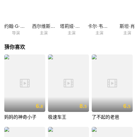
奇事业转机、大显身手的良机。洛奇在赛场上苦撑15回合，在面肿血流之
际，会不会有奇迹的发生？
约翰·G·艾维尔森
西尔维斯特·史泰龙
塔莉娅·夏尔
卡尔·韦瑟斯
斯坦·肖
导演
主演
主演
主演
主演
猜你喜欢
6.
8.
6.
8
5
5
妈妈的神奇小子
极速车王
了不起的老爸