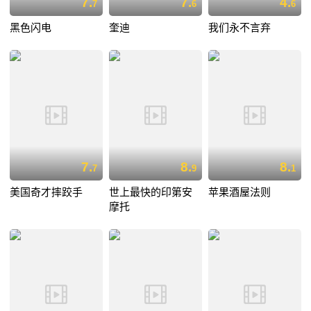
7.
7.
4.
7
6
6
黑色闪电
奎迪
我们永不言弃
7.
8.
8.
7
9
1
美国奇才摔跤手
世上最快的印第安
苹果酒屋法则
摩托