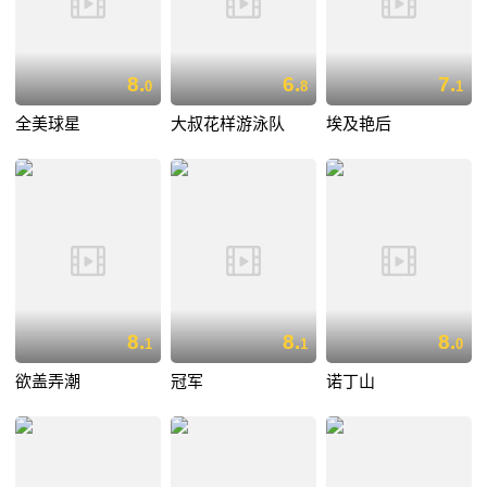
8.
6.
7.
0
8
1
全美球星
大叔花样游泳队
埃及艳后
8.
8.
8.
1
1
0
欲盖弄潮
冠军
诺丁山