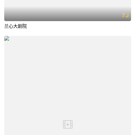
7.
2
兰心大剧院