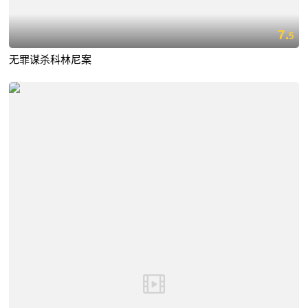
7.
5
无罪谋杀科林尼案