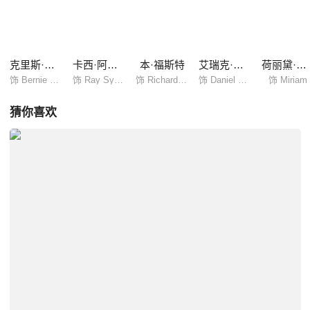
克里斯·派恩
卡西·阿弗莱克
本·福斯特
艾瑞克·巴纳
荷丽黛·格兰杰
饰 Bernie Webber
饰 Ray Sybert
饰 Richard Livesey
饰 Daniel Cluff
饰 Miriam
猜你喜欢