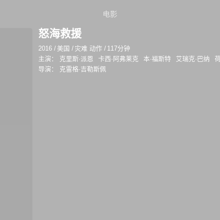
电影
怒海救援
2016
/
美国
/
灾难 动作
/
117分钟
主演：
克里斯·派恩
卡西·阿弗莱克
本·福斯特
艾瑞克·巴纳
导演：
克雷格·吉勒斯佩