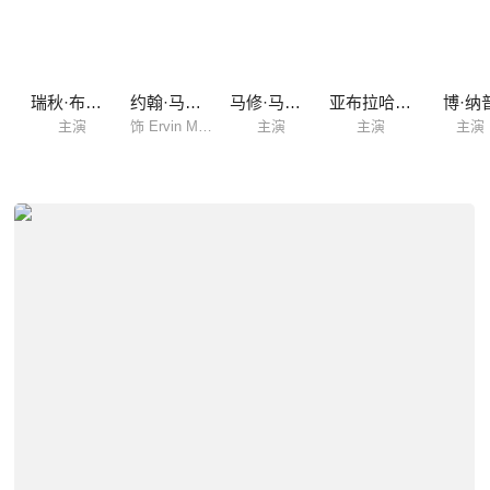
尔
瑞秋·布罗斯纳安
约翰·马加罗
马修·马希尔
亚布拉哈姆·本鲁比
博·纳
主演
饰 Ervin Maske
主演
主演
主演