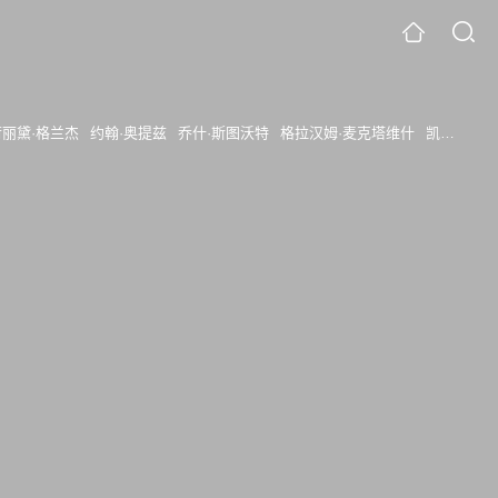
荷丽黛·格兰杰
约翰·奥提兹
乔什·斯图沃特
格拉汉姆·麦克塔维什
凯尔·加尔纳