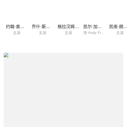
约翰·奥提兹
乔什·斯图沃特
格拉汉姆·麦克泰维什
凯尔·加尔纳
凯南·朗斯代
主演
主演
主演
饰 Andy Fitzgerald
主演