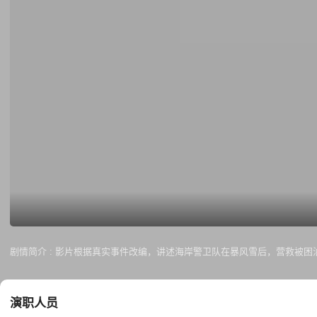
剧情简介 :
影片根据真实事件改编，讲述海岸警卫队在暴风雪后，营救被困
演职人员