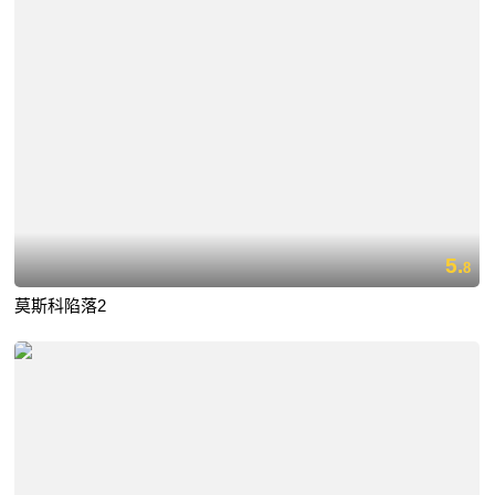
5.
8
莫斯科陷落2