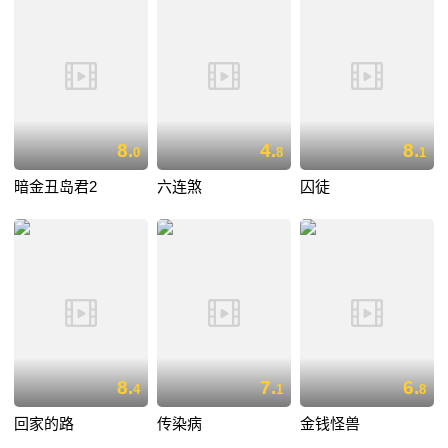
8.
4.
8.
0
8
1
暗金丑岛君2
六连煞
囚徒
8.
7.
6.
4
1
8
回家的路
传染病
金钱怪兽