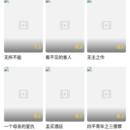
7.
8.
8.
0
8
6
无所不能
看不见的客人
无主之作
6.
8.
6.
8
3
3
一个母亲的复仇
孟买酒店
四平青年之三傻罪