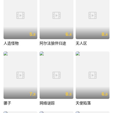
5.
6.
8.
8
4
4
人造怪物
阿尔法狼伴归途
无人区
7.
8.
6.
9
5
0
骡子
网络谜踪
天使陷落