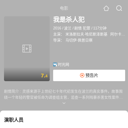
电影
我是杀人犯
2016
/
波兰
/
剧情 犯罪
/
117分钟
主演：
米洛斯拉夫·哈尼斯泽斯基
阿尔卡迪乌什·雅库比克
导演：
马切伊·佩普日察
时光网
7.
预告片
4
剧情简介 :
灵感来源于上世纪七十年代初发生在波兰的真实事件。故事围
绕一个年轻的警官被任命为调查组主管，追查一系列残暴杀害女性案件的
凶手展开。
演职人员