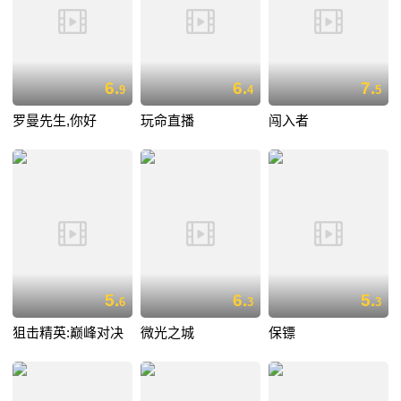
6.
6.
7.
9
4
5
罗曼先生,你好
玩命直播
闯入者
5.
6.
5.
6
3
3
狙击精英:巅峰对决
微光之城
保镖