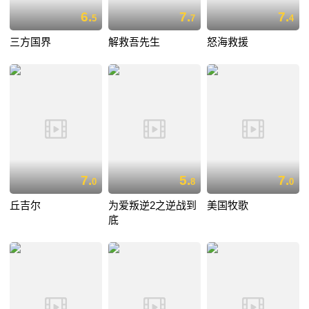
6.
7.
7.
5
7
4
三方国界
解救吾先生
怒海救援
7.
5.
7.
0
8
0
丘吉尔
为爱叛逆2之逆战到
美国牧歌
底