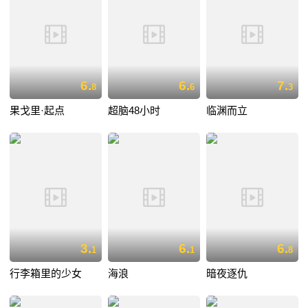
6.
6.
7.
8
6
3
果戈里·起点
超脑48小时
临渊而立
3.
6.
6.
1
1
8
行李箱里的少女
海浪
暗夜逐仇