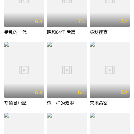
6.
7.
7.
9
4
0
错乱的一代
昭和64年 后篇
极秘搜查
6.
6.
5.
6
4
6
斯德哥尔摩
谜一样的双眼
营地命案