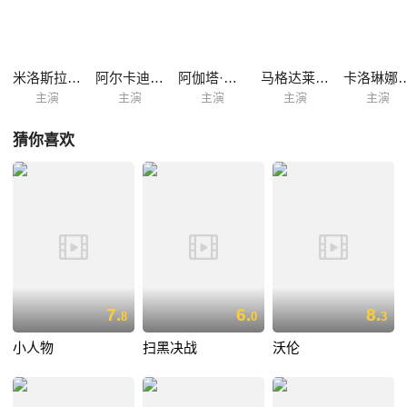
米洛斯拉夫·哈尼斯泽斯基
阿尔卡迪乌什·雅库比克
阿伽塔·库莱沙
马格达莱纳·珀拉斯佳
卡洛琳娜·
主演
主演
主演
主演
主演
猜你喜欢
7.
6.
8.
8
0
3
小人物
扫黑决战
沃伦