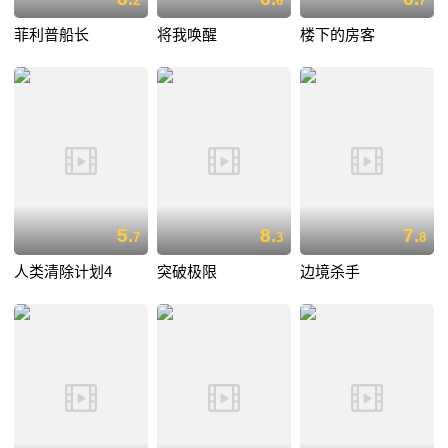
2
6
7
菲利普船长
将我唤醒
楼下的房客
5.
8.
7.
7
3
8
人类清除计划4
突破极限
边境杀手