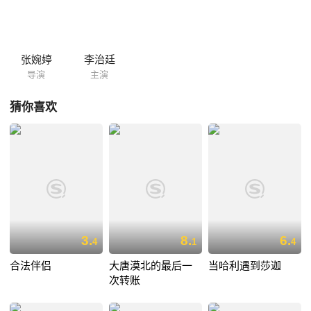
张婉婷
李治廷
导演
主演
猜你喜欢
3.
8.
6.
4
1
4
合法伴侣
大唐漠北的最后一
当哈利遇到莎迦
次转账