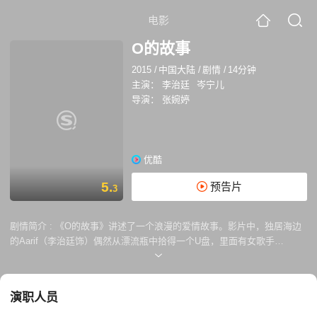
电影
O的故事
2015
/
中国大陆
/
剧情
/
14分钟
主演：
李治廷
岑宁儿
导演：
张婉婷
优酷
5.
预告片
3
剧情简介 :
《O的故事》讲述了一个浪漫的爱情故事。影片中，独居海边
的Aarif（李治廷饰）偶然从漂流瓶中拾得一个U盘，里面有女歌手
YoYo（岑宁儿饰）未完成的歌曲。Aarif将歌曲完成，如愿邂逅YoYo，不
久后却因为学业将远赴美国。当爱情面临未知的未来时，Aarif主动求婚，
最终有情人终成眷属。影片的一大特色是，片中出现的环形山路、天体运
演职人员
行的轨迹、海面反射的光斑、扔出去又回来的飞盘，以及定情钻戒等都特
意强调了其圆形的形状，共同呼应了影片“有圆人，就是有缘人”的主题。