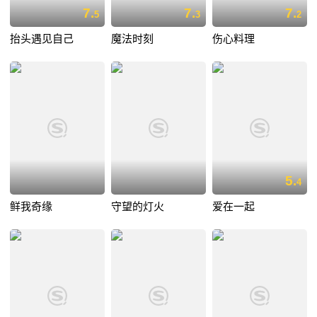
7.
7.
7.
5
3
2
抬头遇见自己
魔法时刻
伤心料理
5.
4
鲜我奇缘
守望的灯火
爱在一起