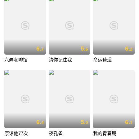
6.
5.
6.
7
6
2
六弄咖啡馆
请你记住我
命运速递
6.
5.
6.
4
0
1
原谅他77次
夜孔雀
我的青春期