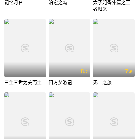
记忆月台
治愈之岛
太子妃番外篇之王
者归来
8.
7.
2
6
三生三世为美而生
阿方梦游记
无二之旅