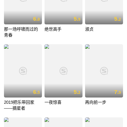
6.
5.
5.
0
9
2
那一场呼啸而过的
绝世高手
淑贞
青春
6.
5.
7.
5
2
9
2019把乐带回家
一夜惊喜
再向前一步
——摘星者