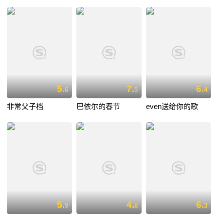
5.
7.
6.
6
5
4
非常父子档
巴依尔的春节
even送给你的歌
5.
4.
6.
9
8
3