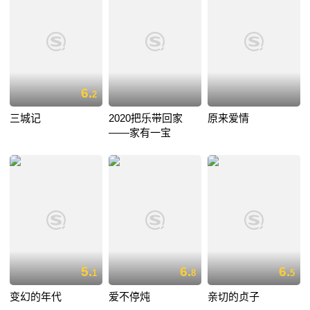
6.
2
三城记
2020把乐带回家
原来爱情
——家有一宝
5.
6.
6.
1
8
5
变幻的年代
爱不停炖
亲切的贞子