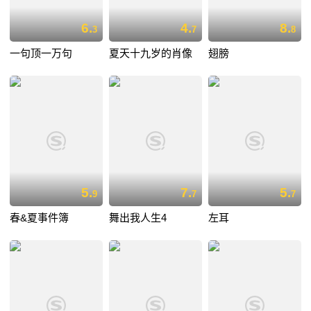
6.
4.
8.
3
7
8
一句顶一万句
夏天十九岁的肖像
翅膀
5.
7.
5.
9
7
7
春&夏事件簿
舞出我人生4
左耳