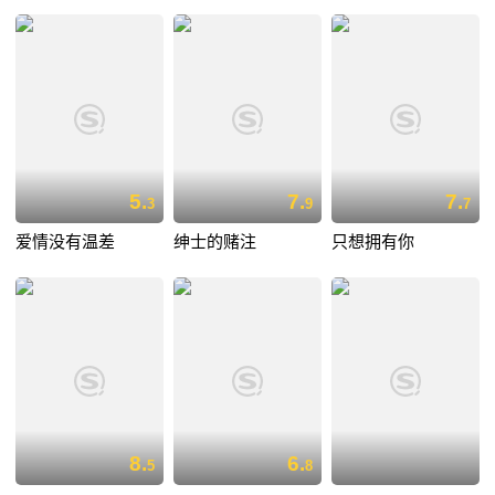
5.
7.
7.
3
9
7
爱情没有温差
绅士的赌注
只想拥有你
8.
6.
5
8