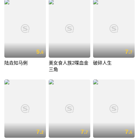
5.
7.
6
7
陆垚知马俐
美女食人族2喋血金
破碎人生
三角
7.
7.
7.
2
7
6