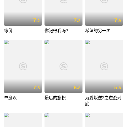
7.
7.
7.
2
2
9
缘份
你记得我吗?
希望的另一面
7.
6.
5.
5
8
8
单身汉
最后的旗帜
为爱叛逆2之逆战到
底