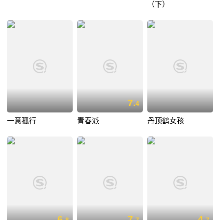
（下）
7.
4
一意孤行
青春派
丹顶鹤女孩
6.
7.
4.