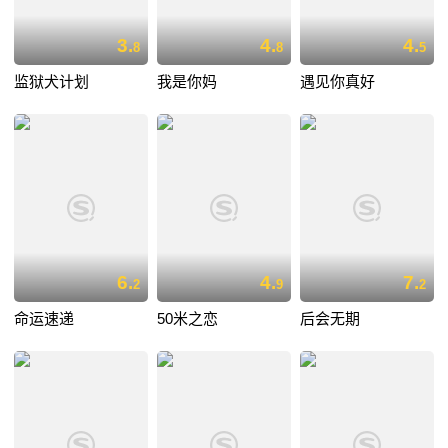
3.
4.
4.
8
8
5
监狱犬计划
我是你妈
遇见你真好
6.
4.
7.
2
9
2
命运速递
50米之恋
后会无期