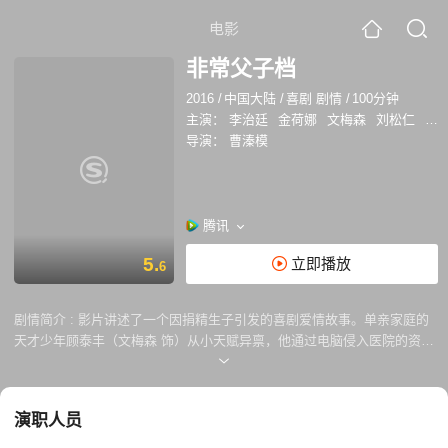
电影
非常父子档
2016
/
中国大陆
/
喜剧 剧情
/
100分钟
主演：
李治廷
金荷娜
文梅森
刘松仁
吕
导演：
曹溱模
腾讯
5.
立即播放
6
剧情简介 :
影片讲述了一个因捐精生子引发的喜剧爱情故事。单亲家庭的
天才少年顾泰丰（文梅森 饰）从小天赋异禀，他通过电脑侵入医院的资料
库破解了自己身世之谜，飘洋过海来到中国找寻亲生爸爸。岂料完全没有
做好当爸爸准备的大男孩周力岩（李治廷 饰）压根不承认年少时做过的捐
精荒唐事，意外得子让他相当崩溃，恨不得马上甩掉这个显然已缠上自己
演职人员
的拖油瓶顾泰丰。父子二人在你追我赶中上演了一幕幕啼笑皆非的“乌龙”
事件，两人感情日渐加深，而从韩国慌乱赶来寻找儿子泰丰的妈妈美艳