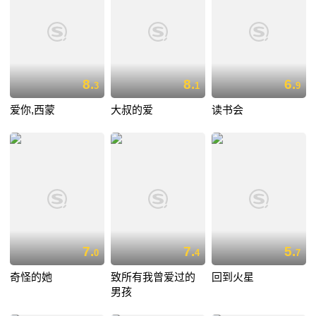
8.
8.
6.
3
1
9
爱你,西蒙
大叔的爱
读书会
7.
7.
5.
0
4
7
奇怪的她
致所有我曾爱过的
回到火星
男孩