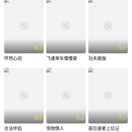
9.
5.
1
0
怦然心动
飞速单车慢慢爱
功夫瑜伽
3.
5.
7.
4
8
3
合法伴侣
宠物情人
驱忘使者上位记