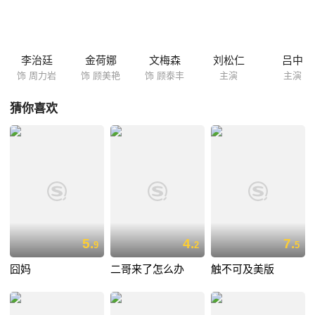
（金荷娜 饰）的到来，也令周力岩的生活发生了变化，因捐精生子而发生
关系的两个不同国度的青年男女，在嬉笑怒骂的相处中互生情愫……
李治廷
金荷娜
文梅森
刘松仁
吕中
饰 周力岩
饰 顾美艳
饰 顾泰丰
主演
主演
猜你喜欢
5.
4.
7.
9
2
5
囧妈
二哥来了怎么办
触不可及美版