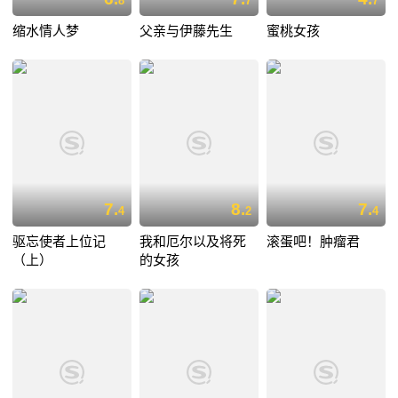
8
7
7
缩水情人梦
父亲与伊藤先生
蜜桃女孩
7.
8.
7.
4
2
4
驱忘使者上位记
我和厄尔以及将死
滚蛋吧！肿瘤君
（上）
的女孩