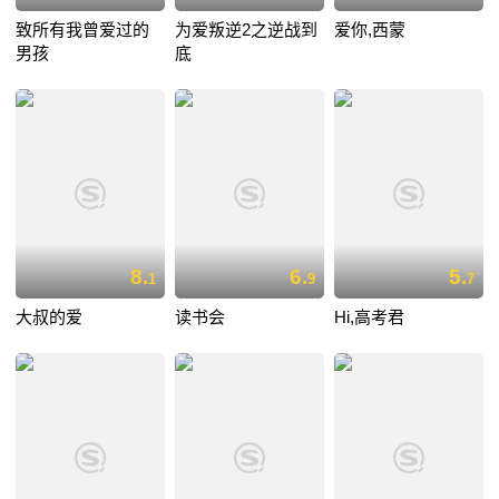
致所有我曾爱过的
为爱叛逆2之逆战到
爱你,西蒙
男孩
底
8.
6.
5.
1
9
7
大叔的爱
读书会
Hi,高考君