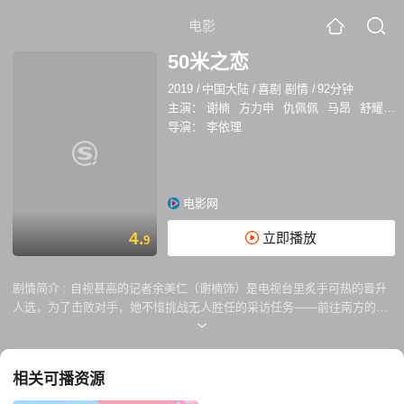
电影
50米之恋
2019
/
中国大陆
/
喜剧 剧情
/
92分钟
主演：
谢楠
方力申
仇佩佩
马昂
舒耀瑄
导演：
李依理
电影网
4.
立即播放
9
剧情简介 :
自视甚高的记者余美仁（谢楠饰）是电视台里炙手可热的晋升
人选，为了击败对手，她不惜挑战无人胜任的采访任务——前往南方的偏
僻小城，去揭露一个有机农场的重大秘密。不料，余美仁在那里不仅遇到
了“猪队友”——脱线少年小达（马昂饰）和中二少女莫莫（丁一一饰），
更发现低调随性的农场主竟是自己的“克星”——小学同学李十全（方力申
相关可播资源
饰）。小时候只要两人相距50米以内，她就会出糗倒霉。然而为了事业，
余美仁不得不和“克星”擦出亦敌亦友的火花，在保持50米距离的同时，一