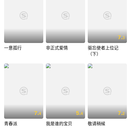
7.
3
一意孤行
非正式爱情
驱忘使者上位记
（下）
7.
5.
7.
4
4
2
青春派
我是谁的宝贝
敬请稍候