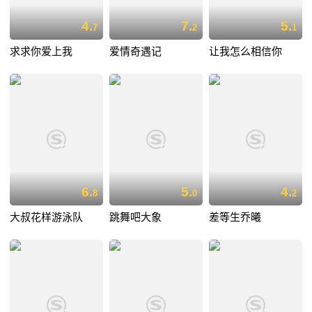
4.
7.
5.
7
2
1
求求你爱上我
爱情奇遇记
让我怎么相信你
6.
5.
4.
8
0
2
大叔花样游泳队
跳舞吧大象
差等生乔曦