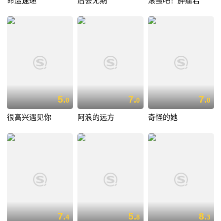
命运速递
后会无期
滚蛋吧！肿瘤君
5.
7.
7.
0
0
0
很高兴遇见你
阿浪的远方
奇怪的她
7.
5.
8.
4
8
3