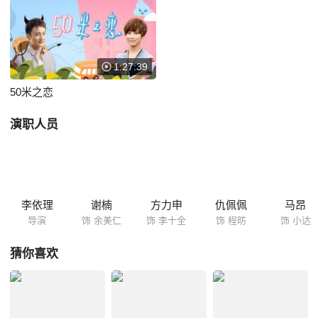
段阴差阳错又爆笑感人的爱情正在这个浪漫的小城悄然绽放。
1:27:39
50米之恋
演职人员
李依理
谢楠
方力申
仇佩佩
马昂
导演
饰 余美仁
饰 李十全
饰 程昉
饰 小达
猜你喜欢