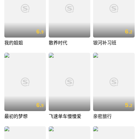
6.
6.
9
2
我的姐姐
散养时代
银河补习班
6.
5.
9
2
最初的梦想
飞速单车慢慢爱
亲密旅行