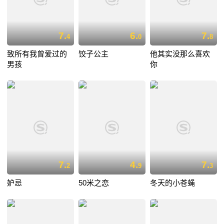
7.
6.
7.
4
0
8
致所有我曾爱过的
饺子公主
他其实没那么喜欢
男孩
你
7.
4.
7.
2
9
3
妒忌
50米之恋
冬天的小苍蝇