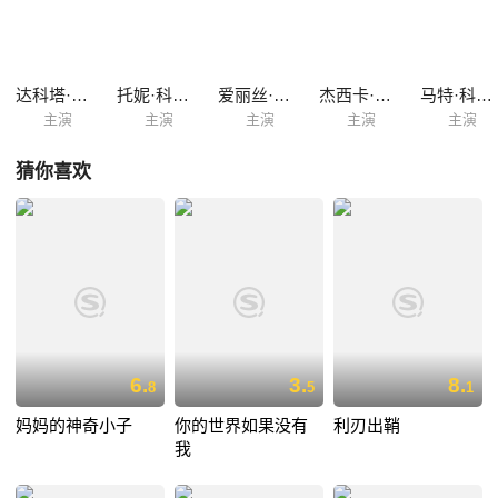
自出过远门的温蒂踏上了前往好莱坞的旅途，一路上等待着她的是无穷无
尽的麻烦。
达科塔·范宁
托妮·科莱特
爱丽丝·伊芙
杰西卡·罗德
马特·科博伊
主演
主演
主演
主演
主演
猜你喜欢
6.
3.
8.
8
5
1
妈妈的神奇小子
你的世界如果没有
利刃出鞘
我