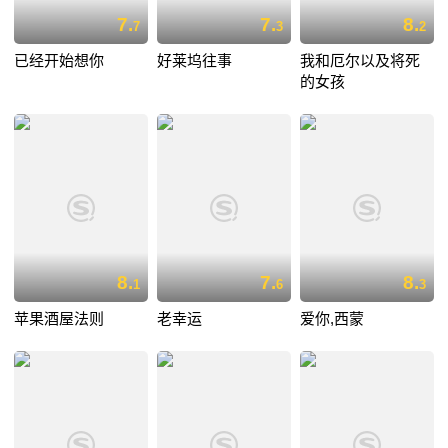
7.
7.
8.
7
3
2
已经开始想你
好莱坞往事
我和厄尔以及将死
的女孩
8.
7.
8.
1
6
3
苹果酒屋法则
老幸运
爱你,西蒙