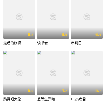
6.
6.
6.
8
9
4
最后的旗帜
读书会
审判日
5.
4.
5.
0
2
7
跳舞吧大象
差等生乔曦
Hi,高考君