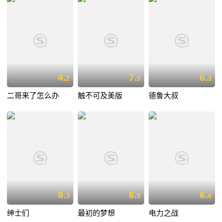
4.
7.
6.
2
5
3
二哥来了怎么办
触不可及美版
德鲁大叔
8.
6.
6.
3
9
4
绅士们
最初的梦想
电力之战