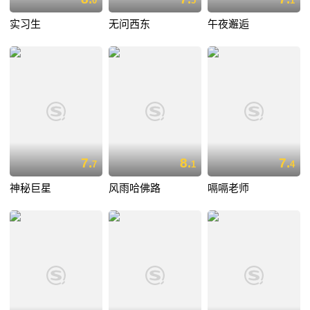
0
5
1
实习生
无问西东
午夜邂逅
7.
8.
7.
7
1
4
神秘巨星
风雨哈佛路
嗝嗝老师