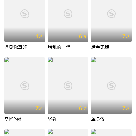
4.
6.
7.
5
9
2
遇见你真好
错乱的一代
后会无期
7.
6.
7.
0
7
5
奇怪的她
坚强
单身汉