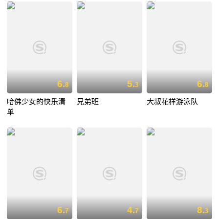
6.
5.
6.
8
3
8
哈佛少女的快乐清
兄弟班
大叔花样游泳队
单
6.
4.
8.
7
7
3