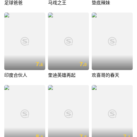
足球爸爸
马戏之王
垫底辣妹
7.
7.
6
0
印度合伙人
奎迪英雄再起
欢喜哥的春天
8.
7.
7.