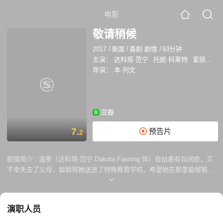
电影
敬请稍候
2017
/
美国
/
喜剧 剧情
/
93分钟
主演：
达科塔·范宁
托妮·科莱特
爱丽丝·伊芙
导演：
本·列文
豆瓣
7.
预告片
2
剧情简介 :
温蒂（达科塔·范宁 Dakota Fanning 饰）自幼患有自闭症，又
不幸失去了父母，姐姐将她送进了特殊教育学校，希望她在那里能够锻炼
出在这个社会独立生存的基本能力。实际上，不善与人交流的温蒂拥有异
常丰富的精神世界以及出色的文笔，校长斯科蒂（托妮·科莱特 Toni
Collette 饰）意外的发现温蒂竟然创作出了一个非常出色的剧本。 温蒂是
演职人员
《星际争霸战》的头号粉丝，一次偶然中，她得知派拉蒙电影公司正在公
开征集剧本，于是她决定将自己的剧本送往好莱坞。就这样，从来没有独