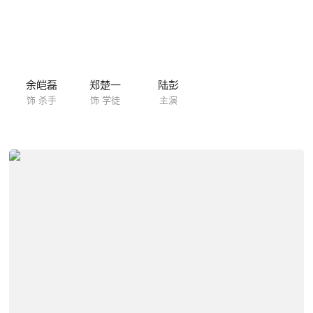
余皑磊
郑楚一
陆彭
饰 杀手
饰 学徒
主演