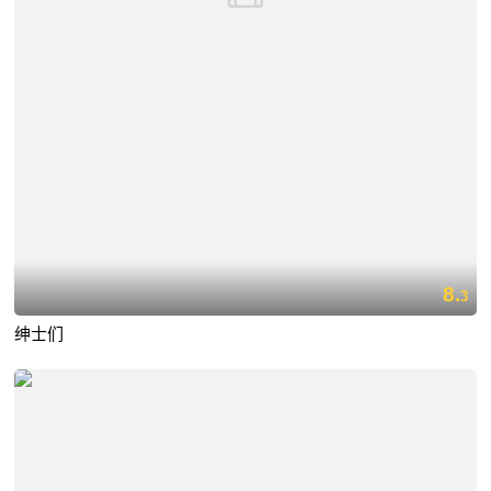
8.
3
绅士们