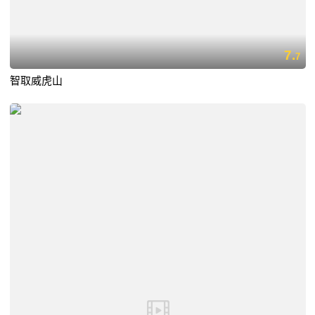
7.
7
智取威虎山