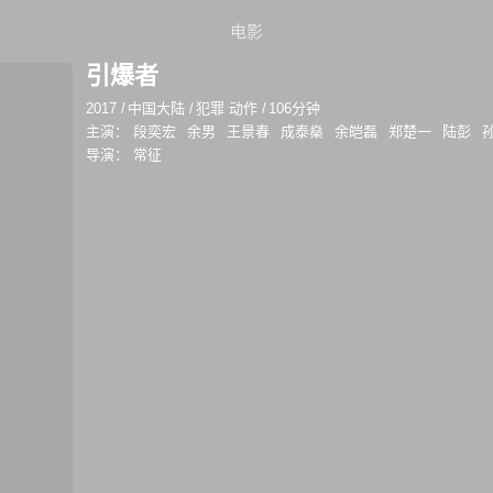
电影
引爆者
2017
/
中国大陆
/
犯罪 动作
/
106分钟
主演：
段奕宏
余男
王景春
成泰燊
余皑磊
郑楚一
陆彭
导演：
常征