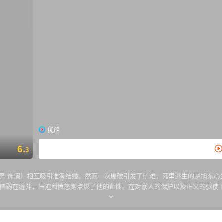
优酷
6.
3
余男 饰演）相互吸引准备结婚。然而一次爆破引发了矿难，死里逃生的赵旭东
和懦弱在缠斗，压迫和愤怒则点燃了他的血性。在对家人的保护以及正义的驱使