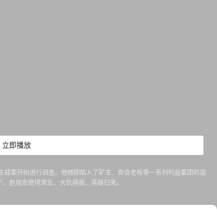
立即播放
心生疑窦开始进行调查。他随即陷入了矿主、商会老板等一系列利益集团的漩
下，赵旭东绝境求生，大仇得报，英雄归来。