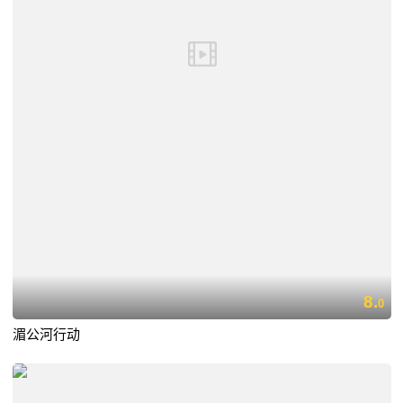
8.
0
湄公河行动