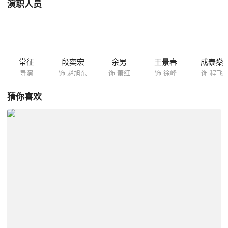
演职人员
常征
段奕宏
余男
王景春
成泰燊
导演
饰 赵旭东
饰 萧红
饰 徐峰
饰 程飞
猜你喜欢