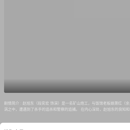
剧情简介 :
赵旭东（段奕宏 饰演）是一名矿山炮工，与饭馆老板娘萧红（
涡之中，遭遇到了杀手的追杀和警察的追捕。 在内心深处，赵旭东的良知