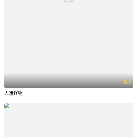
5.
8
人造怪物