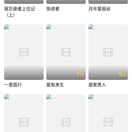
驱忘使者上位记
快进者
月半爱丽丝
（上）
7.
8.
7
2
一意孤行
爱有来生
居家男人