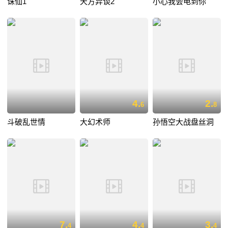
诛仙1
天方异谈2
小心我会电到你
4.
2.
6
8
斗破乱世情
大幻术师
孙悟空大战盘丝洞
7.
4.
3.
4
4
4