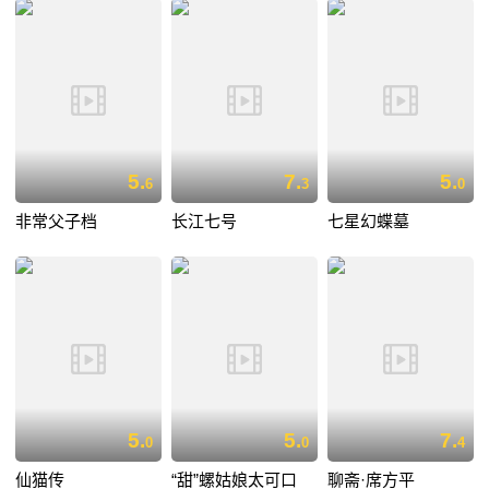
5.
7.
5.
6
3
0
非常父子档
长江七号
七星幻蝶墓
5.
5.
7.
0
0
4
仙猫传
“甜”螺姑娘太可口
聊斋·席方平