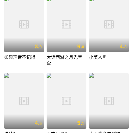
3.
9.
4.
9
0
8
如果声音不记得
大话西游之月光宝
小美人鱼
盒
4.
5.
5
1