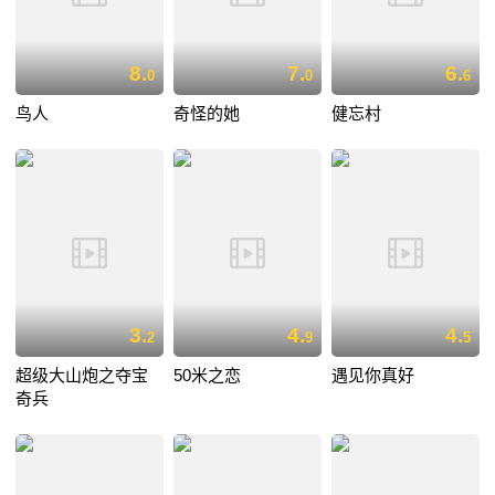
8.
7.
6.
0
0
6
鸟人
奇怪的她
健忘村
3.
4.
4.
2
9
5
超级大山炮之夺宝
50米之恋
遇见你真好
奇兵