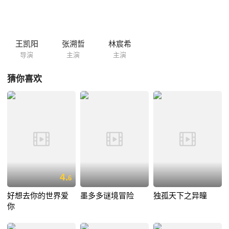
王凯阳
张溯哲
林宸希
导演
主演
主演
猜你喜欢
4.
6
好想去你的世界爱
墨多多谜境冒险
独孤天下之异瞳
你