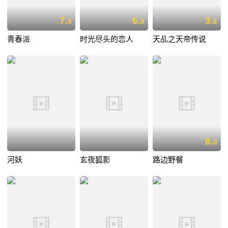
7.
6.
3.
4
8
6
青春派
时光尽头的恋人
天乩之天帝传说
8.
0
河妖
玄夜狐影
路边野餐