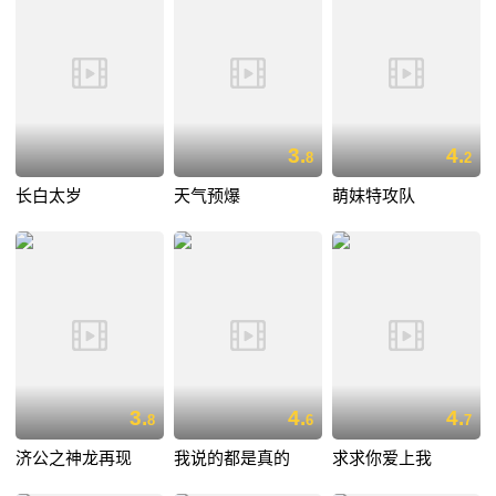
3.
4.
8
2
长白太岁
天气预爆
萌妹特攻队
3.
4.
4.
8
6
7
济公之神龙再现
我说的都是真的
求求你爱上我