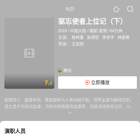
电影
驱忘使者上位记（下）
2018
/
中国大陆
/
喜剧 爱情
/
64分钟
主演：
熊梓菱
张溯哲
李世宇
林宸希
张
导演：
王凯阳
腾讯
7.
立即播放
3
剧情简介 :
盛唐年间，黄鼠狼妖与人类战祸不断，冥界孟婆为解除危机，
选立男子为阳间孟婆，为转世妖族服用孟婆茶，彻底消除前世记忆，以保
人间太平。然而，转世大妖王和孟婆的身亡，使得人妖两族再次剑拔弩
张，一场江湖大风暴将来临。
演职人员