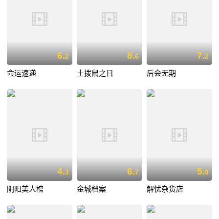
6.
8.
7.
2
6
2
命运速递
土拨鼠之日
后会无期
4.
6.
5.
3
7
0
阴阳美人棺
金城档案
解忧杂货店