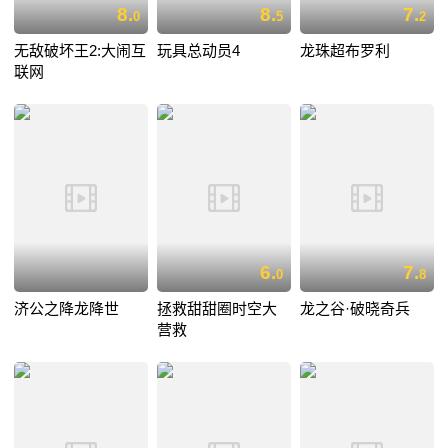
8.
8.
7.
0
5
2
无敌破坏王2:大闹互
玩具总动员4
龙珠超布罗利
联网
6.
7.
0
8
济公之降龙降世
拯救甜甜圈时空大
龙之谷·破晓奇兵
营救