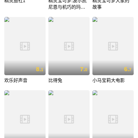
精灵旅社1
精灵宝可梦:波尔凯
精灵宝可梦大家的
尼恩与机巧的玛机
故事
雅娜
8.
7.
6.
1
0
7
欢乐好声音
比得兔
小马宝莉大电影