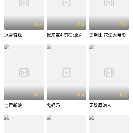
8.
7.
7.
5
3
6
冰雪奇缘
鼠来宝4:萌在囧途
史努比:花生大电影
8.
8.
6.
3
4
2
僵尸新娘
鬼妈妈
无敌原始人