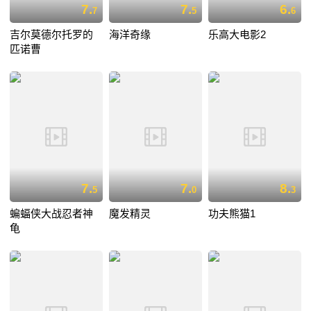
7.
7.
6.
7
5
6
吉尔莫德尔托罗的
海洋奇缘
乐高大电影2
匹诺曹
7.
7.
8.
5
0
3
蝙蝠侠大战忍者神
魔发精灵
功夫熊猫1
龟