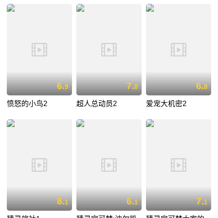
6.
7.
6.
9
8
8
愤怒的小鸟2
超人总动员2
爱宠大机密2
8.
6.
7.
1
1
1