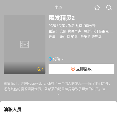
电影
魔发精灵2
2020
/
美国
/
歌舞 动画
/
90分钟
主演：
安娜·肯德里克
贾斯汀·汀布莱克
蕾
导演：
沃尔特·道恩
戴维·P·史密斯
优酷
6.
立即播放
4
剧情简介 :
讲述Poppy和Branch有了一个惊人的发现——除了他们之外，
还有其他的魔发精灵世界，各部落的明显差异导致了巨大的冲突。当一种
神秘的邪恶力量让所有的精灵世界都面临危险时，Poppy和Branch以及朋
友们将踏上一段史诗般的探寻旅程，在长期不和的各精灵族群中创造和谐
氛围，让大家团结起来对抗某种厄运。 这部片的音乐风格将更加多样化，
演职人员
流行音乐、乡村音乐、嘻哈音乐、硬摇滚、骤停打击乐、电子舞曲等都
有。