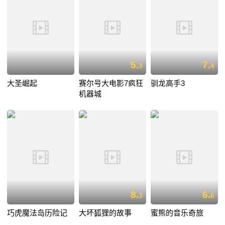
5.
7.
3
4
大圣崛起
赛尔号大电影7疯狂
驯龙高手3
机器城
8.
6.
3
6
巧虎魔法岛历险记
大坏狐狸的故事
蜜熊的音乐奇旅