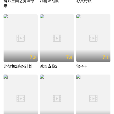
奇妙王国之魔法奇
超能陆战队
心灵奇旅
缘
7.
7.
7.
0
0
2
比得兔2逃跑计划
冰雪奇缘2
狮子王