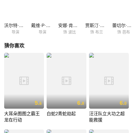
沃尔特·道恩
戴维·P·史密斯
安娜·肯德里克
贾斯汀·汀布莱克
蕾切尔·布鲁姆
导演
导演
饰 波比
饰 布兰
饰 芭布
猜你喜欢
5.
6.
6.
6
8
0
大耳朵图图之霸王
白蛇2青蛇劫起
汪汪队立大功之超
龙在行动
能救援