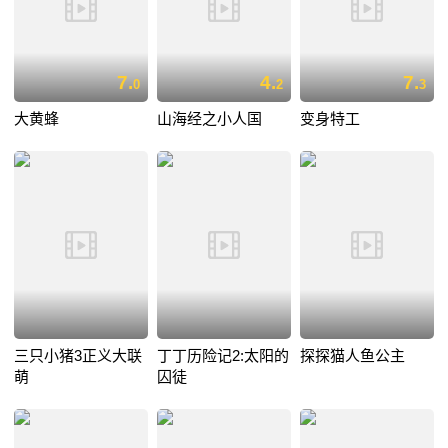
7.
4.
7.
0
2
3
大黄蜂
山海经之小人国
变身特工
三只小猪3正义大联
丁丁历险记2:太阳的
探探猫人鱼公主
萌
囚徒