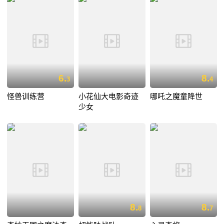
6.
8.
3
4
怪兽训练营
小花仙大电影奇迹
哪吒之魔童降世
少女
8.
8.
8
7