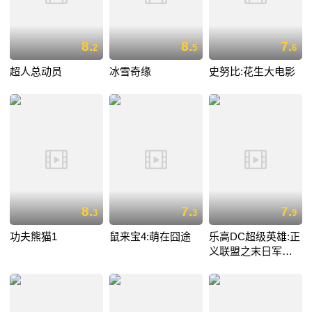
8.
8.
7.
2
5
6
超人总动员
冰雪奇缘
史努比:花生大电影
8.
7.
7.
3
3
9
功夫熊猫1
鼠来宝4:萌在囧途
乐高DC超级英雄:正
义联盟之末日军团
的进攻