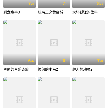
7.
7.
8.
4
6
3
驯龙高手3
航海王之黄金城
大坏狐狸的故事
6.
6.
7.
6
9
8
蜜熊的音乐奇旅
愤怒的小鸟2
超人总动员2