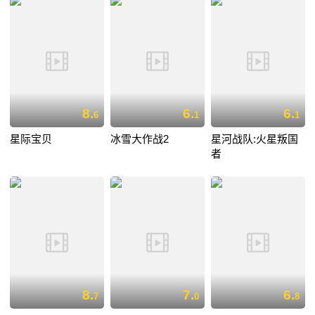
8.
6.
6.
6
1
1
星际宝贝
冰雪大作战2
星河战队:火星叛国
者
8.
7.
6.
7
0
8