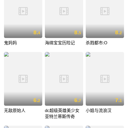
8.
8.
8.
4
5
2
鬼妈妈
海绵宝宝历险记
杀戮都市:O
6.
6.
7.
2
7
1
无敌原始人
dc超级英雄美少女
小姐与流浪汉
亚特兰蒂斯传奇