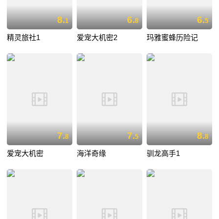
8.
6.
6.
1
8
5
精灵旅社1
爱宠大机密2
玛雅蜜蜂历险记
7.
7.
8.
8
5
8
爱宠大机密
海洋奇缘
驯龙高手1