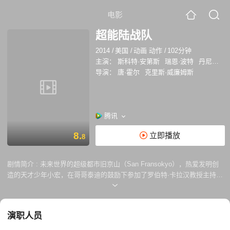
电影
超能陆战队
2014
/
美国
/
动画 动作
/
102分钟
主演：
斯科特·安第斯
瑞恩·波特
丹尼尔·海尼
导演：
唐·霍尔
克里斯·威廉姆斯
腾讯
8.
立即播放
8
剧情简介 :
未来世界的超级都市旧京山（San Fransokyo），热爱发明创
造的天才少年小宏，在哥哥泰迪的鼓励下参加了罗伯特·卡拉汉教授主持的
理工学院机器人专业的入学大赛。他凭借神奇的微型磁力机器人赢得观
众、参赛者以及考官的一致好评，谁知突如其来的灾难却将小宏的梦想和
人生毁于一旦。大火烧毁了展示会场，而哥哥为了救出受困的卡拉汉教授
演职人员
命丧火场。身心饱受创伤的小宏闭门不出，哥哥生前留下的治疗型机器人
大白则成为安慰他的唯一伙伴。原以为微型机器人也毁于火灾，谁知小宏