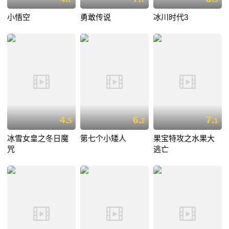
小悟空
勇敢传说
冰川时代3
4.
6.
7.
5
2
1
冰雪女皇之冬日魔
第七个小矮人
果宝特攻之水果大
咒
逃亡