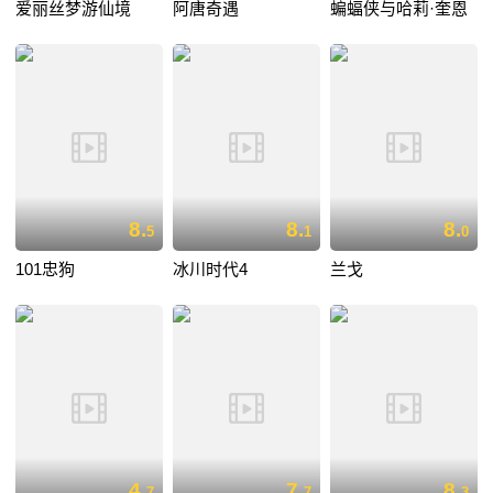
爱丽丝梦游仙境
阿唐奇遇
蝙蝠侠与哈莉·奎恩
8.
8.
8.
5
1
0
101忠狗
冰川时代4
兰戈
4.
7.
8.
7
7
3