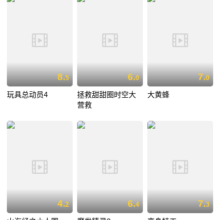
8.
6.
7.
5
0
0
玩具总动员4
拯救甜甜圈时空大
大黄蜂
营救
4.
6.
7.
2
4
3