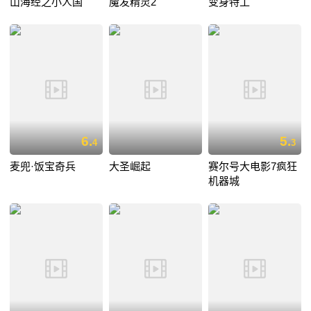
山海经之小人国
魔发精灵2
变身特工
6.
5.
4
3
麦兜·饭宝奇兵
大圣崛起
赛尔号大电影7疯狂
机器城