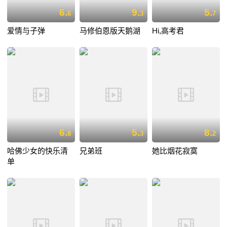
6.
9.
5.
6
3
7
爱情与子弹
马修伯恩版天鹅湖
Hi,高考君
6.
5.
8.
8
3
2
哈佛少女的快乐清
兄弟班
她比烟花寂寞
单