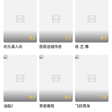
8.
7.
6.
2
9
5
欢乐满人间
匪帮说唱传奇
练·恋·舞
6.
8.
7.
5
0
6
油脂2
翠堤春晓
飞跃情海