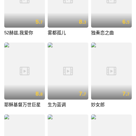
5.
8.
6.
7
3
5
52赫兹,我爱你
雾都孤儿
独奏恋之曲
8.
7.
7.
8
7
7
耶稣基督万世巨星
生为蓝调
妙女郎