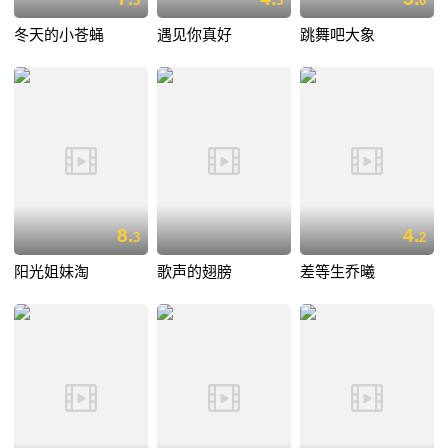
3
5
0
冬天的小苍蝇
遇见你真好
跳舞吧大象
8.
4.
3
2
阳光姐妹淘
歌声的翅膀
差等生乔曦