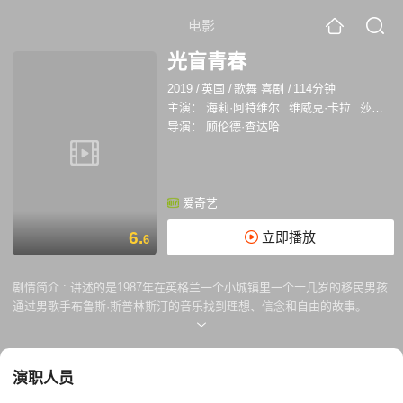
电影
光盲青春
2019
/
英国
/
歌舞 喜剧
/
114分钟
主演：
海莉·阿特维尔
维威克·卡拉
莎莉·菲利普斯
导演：
顾伦德·查达哈
爱奇艺
6.
立即播放
6
剧情简介 :
讲述的是1987年在英格兰一个小城镇里一个十几岁的移民男孩
通过男歌手布鲁斯·斯普林斯汀的音乐找到理想、信念和自由的故事。
演职人员