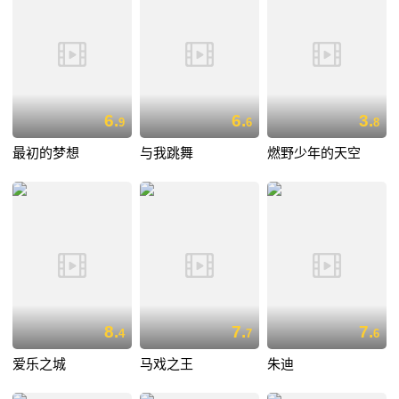
6.
6.
3.
9
6
8
最初的梦想
与我跳舞
燃野少年的天空
8.
7.
7.
4
7
6
爱乐之城
马戏之王
朱迪