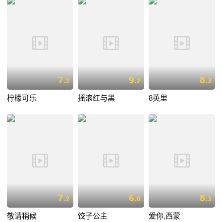
7.
9.
8.
2
2
3
柠檬可乐
摇滚红与黑
8英里
7.
6.
8.
2
0
3
敬请稍候
饺子公主
爱你,西蒙