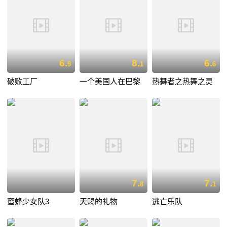
6.
8.
6.
9
1
6
破败工厂
一个美国人在巴黎
热舞者之热舞之灵
7.
7.
8
1
蜜蜂少女队3
天赐的礼物
逃亡乐队