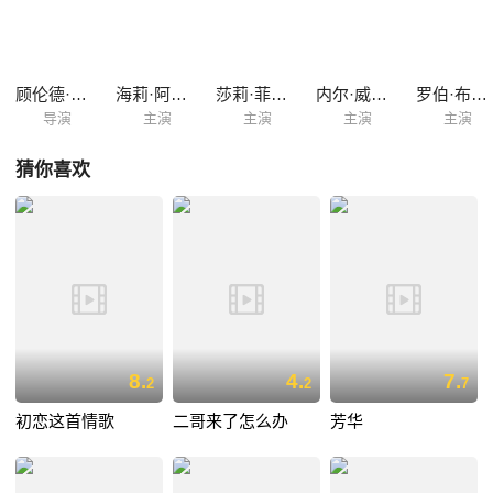
顾伦德·查达哈
海莉·阿特维尔
莎莉·菲利普斯
内尔·威廉姆斯
罗伯·布莱顿
导演
主演
主演
主演
主演
猜你喜欢
8.
4.
7.
2
2
7
初恋这首情歌
二哥来了怎么办
芳华