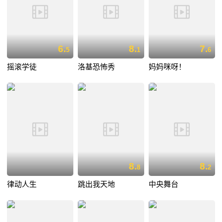
6.
8.
7.
5
1
6
摇滚学徒
洛基恐怖秀
妈妈咪呀！
8.
8.
8
2
律动人生
跳出我天地
中央舞台