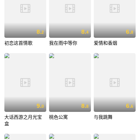
8.
8.
6.
2
4
8
初恋这首情歌
我在雨中等你
爱情和香烟
9.
8.
6.
0
8
6
大话西游之月光宝
桃色公寓
与我跳舞
盒