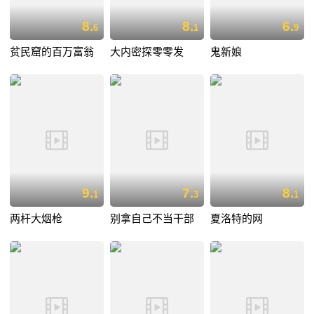
8.
8.
6.
6
1
9
贫民窟的百万富翁
大内密探零零发
鬼新娘
9.
7.
8.
1
3
1
两杆大烟枪
别拿自己不当干部
夏洛特的网