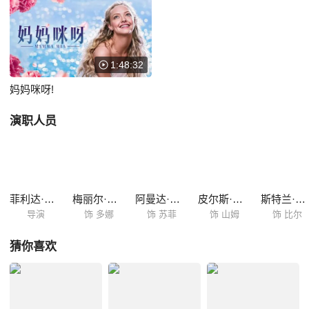
婚礼，想通过这短暂的接触，最终从三人中找出自己的爸爸。于是，在闺
蜜的帮助下，在这美丽的希腊小岛上，上演了一出别具特色的寻父记。最
终苏菲是否能找出自己的亲生父亲，举行一场完美的婚礼？
1:48:32
妈妈咪呀!
演职人员
菲利达·劳埃德
梅丽尔·斯特里普
阿曼达·塞弗里德
皮尔斯·布鲁斯南
斯特兰·斯卡斯加德
导演
饰 多娜
饰 苏菲
饰 山姆
饰 比尔
猜你喜欢