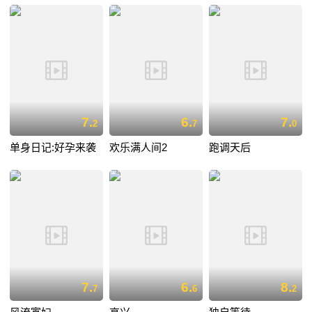
7.
6.
7.
2
7
0
单身日记:好孕来袭
欢乐满人间2
跑调天后
7.
6.
8.
7
6
2