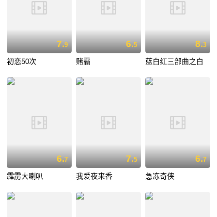
7.
6.
8.
9
5
3
初恋50次
赌霸
蓝白红三部曲之白
6.
7.
6.
7
5
7
霹雳大喇叭
我爱夜来香
急冻奇侠