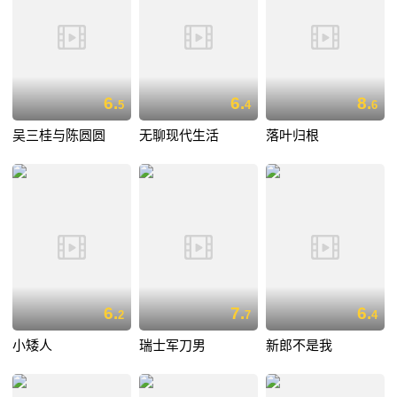
6.
6.
8.
5
4
6
吴三桂与陈圆圆
无聊现代生活
落叶归根
6.
7.
6.
2
7
4
小矮人
瑞士军刀男
新郎不是我