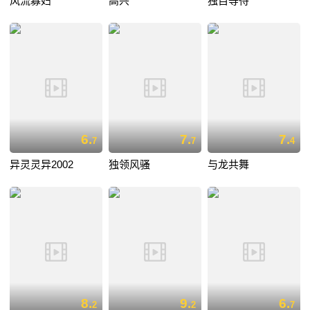
风流寡妇
高兴
独自等待
6.
7.
7.
7
7
4
异灵灵异2002
独领风骚
与龙共舞
8.
9.
6.
2
2
7