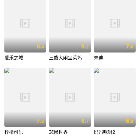
8.
9.
7.
4
2
6
爱乐之城
三傻大闹宝莱坞
朱迪
7.
8.
6.
2
7
9
柠檬可乐
悲惨世界
妈妈咪呀2