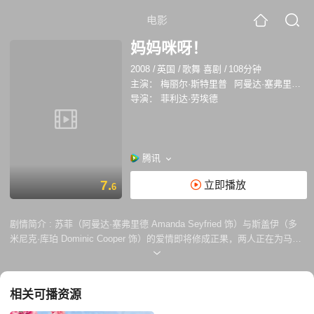
电影
妈妈咪呀！
2008
/
英国
/
歌舞 喜剧
/
108分钟
主演：
梅丽尔·斯特里普
阿曼达·塞弗里德
导演：
菲利达·劳埃德
腾讯
7.
立即播放
6
剧情简介 :
苏菲（阿曼达·塞弗里德 Amanda Seyfried 饰）与斯盖伊（多
米尼克·库珀 Dominic Cooper 饰）的爱情即将修成正果，两人正在为马上
来临的婚礼紧张筹备着。不过，在苏菲的心中，一直有一个愿望，就是希
望父亲能够在婚礼当天亲手将自己的手送到新郎的手上。可惜，妈妈（梅
丽尔·斯特里普 Meryl Streep 饰）一直没有告诉过她到底谁是她的亲生父
相关可播资源
亲。不得已，苏菲偷看了妈妈的日记，发现其上记录的三个人中的一个很
可能就是自己的亲生父亲。于是，她发出了三张请柬邀请他们来参加她的