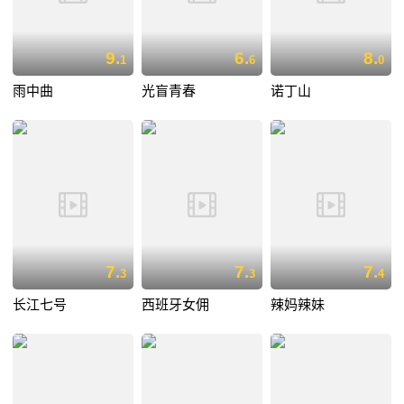
9.
6.
8.
1
6
0
雨中曲
光盲青春
诺丁山
7.
7.
7.
3
3
4
长江七号
西班牙女佣
辣妈辣妹