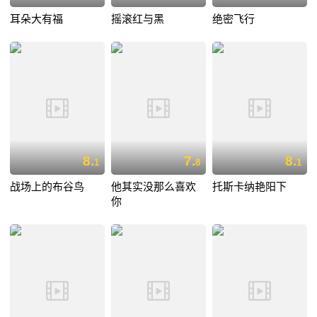
耳朵大有福
摇滚红与黑
绝密飞行
8.
7.
8.
1
8
1
战场上的布谷鸟
他其实没那么喜欢
托斯卡纳艳阳下
你