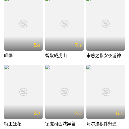
5.
7.
6
7
峰爆
智取威虎山
宋慈之临安夜游神
3.
4.
6.
3
4
4
特工狂花
镇魔司西域异兽
阿尔法狼伴归途