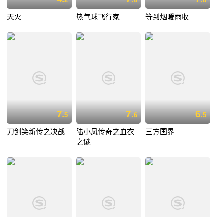
2
0
8
天火
热气球飞行家
等到烟暖雨收
7.
7.
6.
5
6
5
刀剑笑新传之决战
陆小凤传奇之血衣
三方国界
之谜