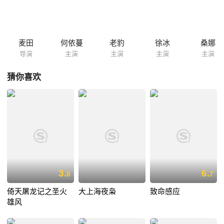
列变故却使少年的赤陷入更深的痛苦之中。经历成长的少年剑侠赤，再持
神兵干将剑，杀入王城剑斩暴君。
麦田
何依蔓
老豹
徐冰
桑娜
导演
主演
主演
主演
主演
猜你喜欢
3.
6.
8
7
倚天屠龙记之圣火
大上海夜枭
致命感应
雄风