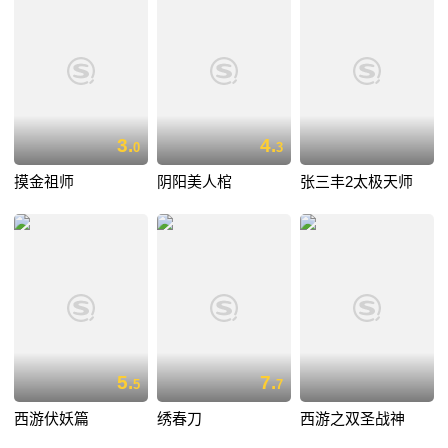
3.
4.
0
3
摸金祖师
阴阳美人棺
张三丰2太极天师
5.
7.
5
7
西游伏妖篇
绣春刀
西游之双圣战神