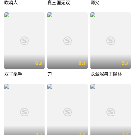
吹哨人
真三国无双
师父
6.
8.
5.
8
1
8
双子杀手
刀
龙藏深泉王隐林
4.
7.
7.