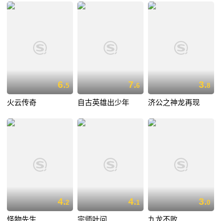
6.
7.
3.
5
6
8
火云传奇
自古英雄出少年
济公之神龙再现
4.
4.
3.
2
1
0
怪物先生
宗师叶问
九龙不败