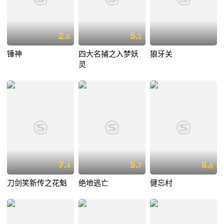
2.
5.
6
1
锤神
四大名捕之入梦妖
狼牙关
灵
7.
5.
6.
4
7
6
刀剑笑新传之花魁
绝地逃亡
健忘村