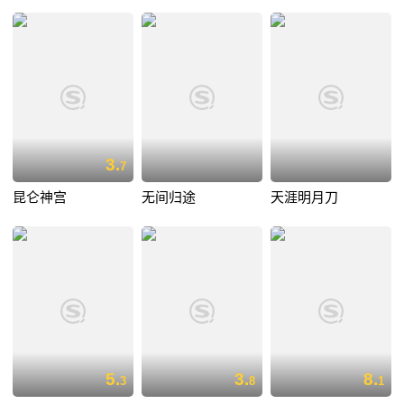
3.
7
昆仑神宫
无间归途
天涯明月刀
5.
3.
8.
3
8
1