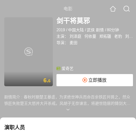
电影
剑干将莫邪
2019
/
中国大陆
/
武侠 剧情
/
80分钟
主演：
刘泽庭
何依蔓
郑拓疆
老豹
刘頔
导演：
麦田
爱奇艺
6.
立即播放
6
剧情简介 :
春秋时期楚王暴虐，为求绝世神兵而命百余铁匠共铸之，然众
铁匠失败楚王大怒并大开杀戒。风胡子无奈谏言，将避世隐居的铸剑大师
欧冶子之徒干将推举给楚王。风胡子以楚内百于铁匠的性命来求干将出
手，干将不得不离开妻儿，带着铸成的莫邪剑前往楚王宫，却一去不回。
干将之妻莫邪携子赤隐居多年，但赤始终无法释怀父亲之死，在母亲病逝
演职人员
后便持干将剑踏上了为父报仇之路，在途中见到了天下百姓在楚王暴政下
民不聊生的境况，领悟到舍小家为大家的情怀，决定孤身刺王，不料一系