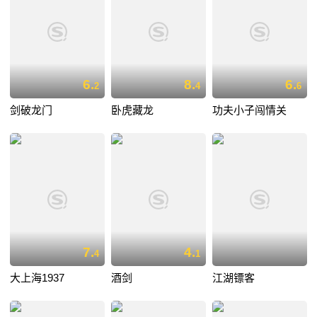
6.
8.
6.
2
4
6
剑破龙门
卧虎藏龙
功夫小子闯情关
7.
4.
4
1
大上海1937
酒剑
江湖镖客