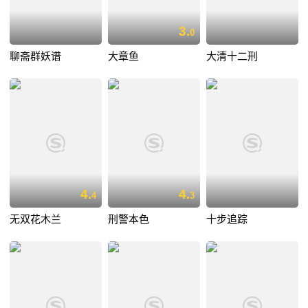
3.
0
聊斋群妖谱
大章鱼
大清十二刑
4.
4.
4
3
无双花木兰
刑警本色
十步追踪