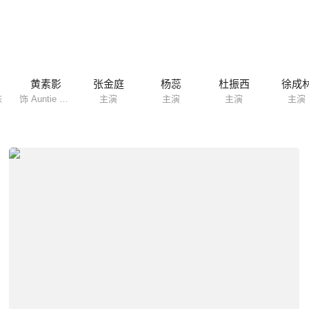
黄素影
张金庭
杨蕊
杜振西
徐成
妹
饰 Auntie Wu
主演
主演
主演
主演