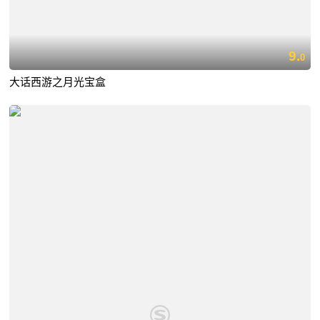
9.
0
大话西游之月光宝盒