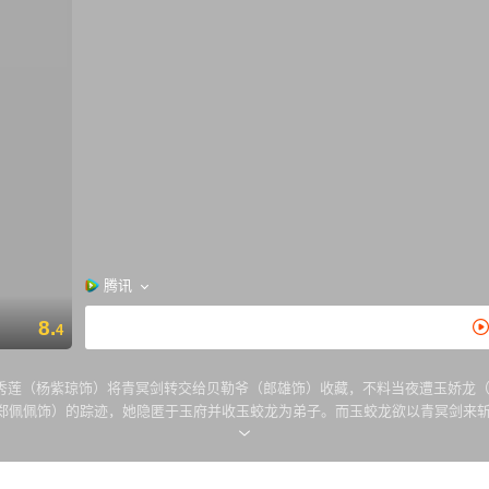
腾讯
8.
4
秀莲（杨紫琼饰）将青冥剑转交给贝勒爷（郎雄饰）收藏，不料当夜遭玉娇龙
郑佩佩饰）的踪迹，她隐匿于玉府并收玉蛟龙为弟子。而玉蛟龙欲以青冥剑来
……