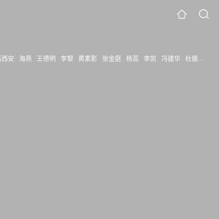
高西安
海燕
王德明
李黎
黄素影
张金庭
杨蕊
李凯
冯建华
杜振西
徐