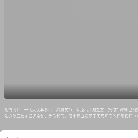
剧情简介 :
一代大侠李慕白（周润发饰）有退出江湖之意，托付红颜知己俞
法迫使玉蛟龙归还宝剑，免伤和气。但李慕白发现了害死师傅的碧眼狐狸（
莲和李慕白爱惜玉蛟龙人才难得，苦心引导，但玉蛟龙却使性任气不听劝阻