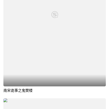
南宋诡事之鬼樊楼