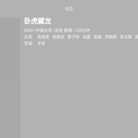
电影
卧虎藏龙
2000
/
中国台湾
/
武侠 剧情
/
120分钟
主演：
周润发
杨紫琼
章子怡
张震
郎雄
郑佩佩
李法曾
导演：
李安