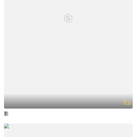
7.
2
影