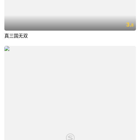
3.
8
真三国无双