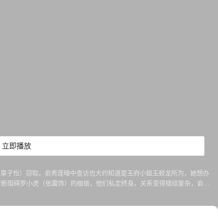
立即播放
（章子怡）窃取。俞秀莲暗中查访也大约知道是玉府小姐玉蛟龙所为，她想办
斩断阻碍罗小虎（张震饰）的枷锁，他们私定终身。关系变得错综复杂，俞秀