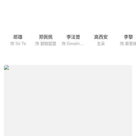
郎雄
郑佩佩
李法曾
高西安
李黎
饰 Sir Te
饰 碧眼狐狸
饰 Governor Yu
主演
饰 蔡香