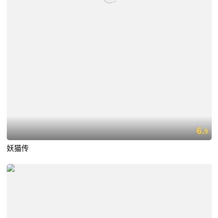
6.
9
妖猫传