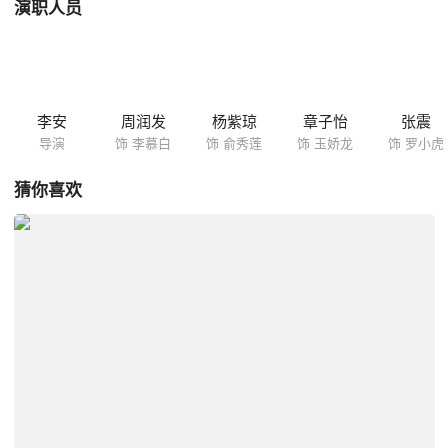
演职人员
李安
周润发
杨紫琼
章子怡
张震
导演
饰 李慕白
饰 俞秀莲
饰 玉娇龙
饰 罗小虎
猜你喜欢