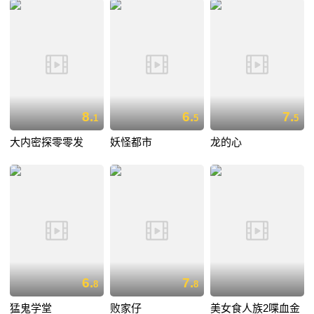
8.
6.
7.
1
5
5
大内密探零零发
妖怪都市
龙的心
6.
7.
8
8
猛鬼学堂
败家仔
美女食人族2喋血金