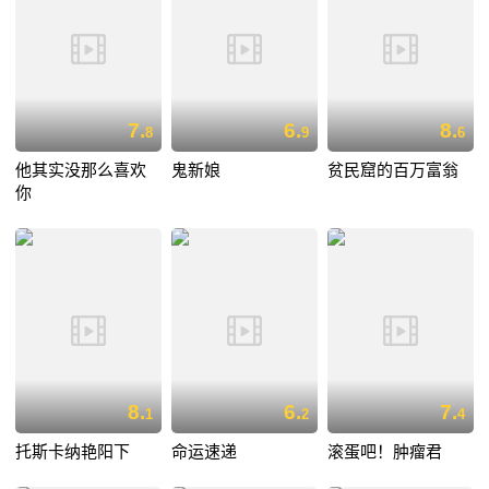
7.
6.
8.
8
9
6
他其实没那么喜欢
鬼新娘
贫民窟的百万富翁
你
8.
6.
7.
1
2
4
托斯卡纳艳阳下
命运速递
滚蛋吧！肿瘤君