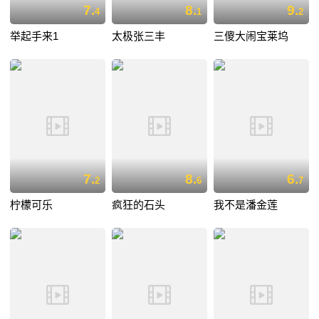
7.
8.
9.
4
1
2
举起手来1
太极张三丰
三傻大闹宝莱坞
7.
8.
6.
2
6
7
柠檬可乐
疯狂的石头
我不是潘金莲