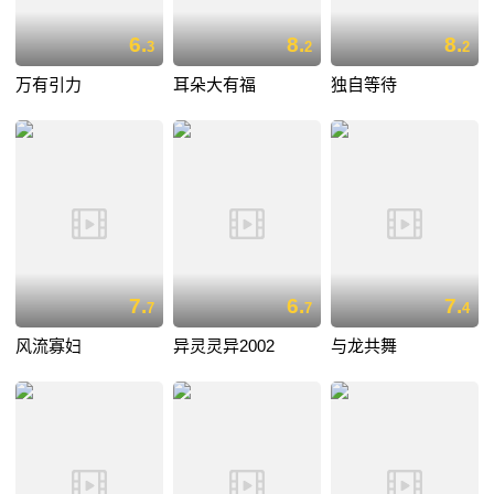
6.
8.
8.
3
2
2
万有引力
耳朵大有福
独自等待
7.
6.
7.
7
7
4
风流寡妇
异灵灵异2002
与龙共舞