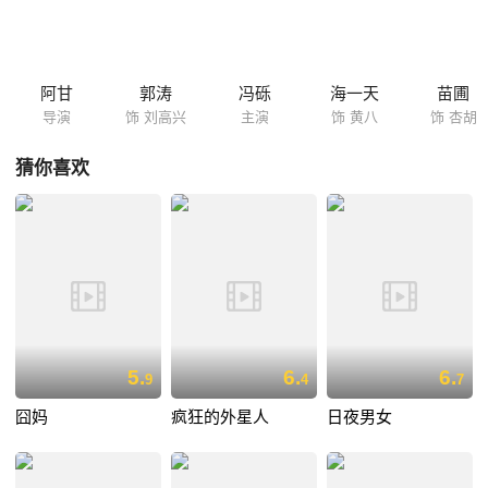
（田原 饰），两个人在接触中擦出了爱情的火花。她为了给弟弟（胡清蓝
饰）上学筹钱，她曾委身商人韦达（张兆辉 饰）。高兴得知此事后，决定
跟他并不富裕的伙伴们开始了积极的筹款。然而，在他们解决这个难题之
后，按摩小姐却因为一次意外锒铛入狱，高兴还能跟她的爱情还会继续
阿甘
郭涛
冯砾
海一天
苗圃
吗？…… 本片根据贾平凹的同名小说改编，开创内地...
导演
饰 刘高兴
主演
饰 黄八
饰 杏胡
猜你喜欢
5.
6.
6.
9
4
7
囧妈
疯狂的外星人
日夜男女