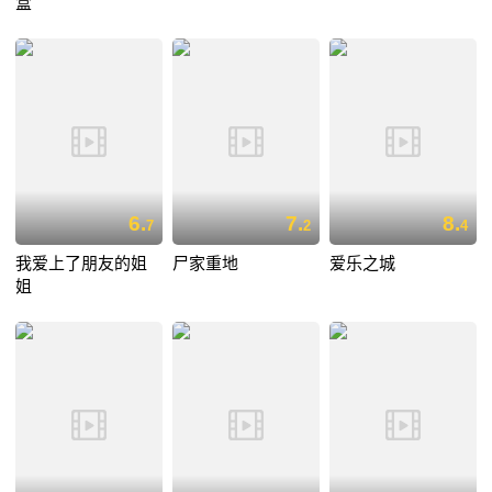
盒
6.
7.
8.
7
2
4
我爱上了朋友的姐
尸家重地
爱乐之城
姐