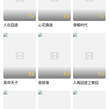
7.
7.
7.
9
2
8
人在囧途
心花路放
滑稽时代
6.
7.
7.
6
9
5
真命天子
我是谁
人再囧途之泰囧