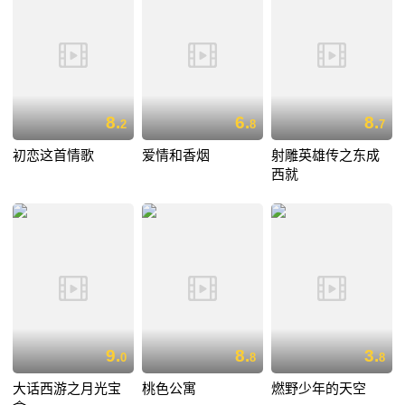
8.
6.
8.
2
8
7
初恋这首情歌
爱情和香烟
射雕英雄传之东成
西就
9.
8.
3.
0
8
8
大话西游之月光宝
桃色公寓
燃野少年的天空