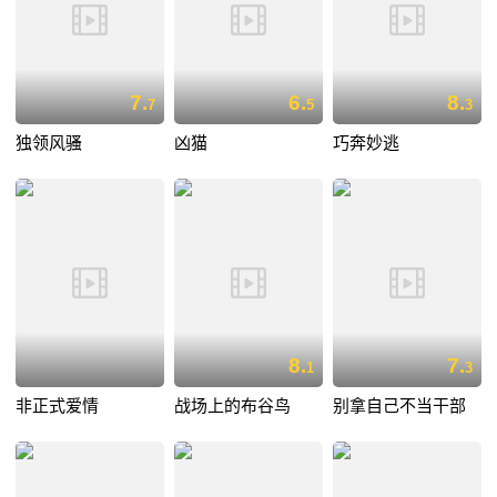
7.
6.
8.
7
5
3
独领风骚
凶猫
巧奔妙逃
8.
7.
1
3
非正式爱情
战场上的布谷鸟
别拿自己不当干部