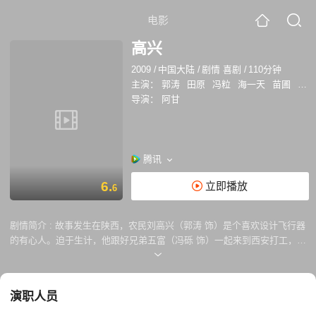
电影
高兴
2009
/
中国大陆
/
剧情 喜剧
/
110分钟
主演：
郭涛
田原
冯粒
海一天
苗圃
黄渤
导演：
阿甘
腾讯
6.
立即播放
6
剧情简介 :
故事发生在陕西，农民刘高兴（郭涛 饰）是个喜欢设计飞行器
的有心人。迫于生计，他跟好兄弟五富（冯砾 饰）一起来到西安打工，在
老乡韩大宝（林雪 饰）的一间破旧仓库落脚，邻居包括东北大汉黄八（海
一天 饰）和一对夫妇种猪（巴多 饰）和杏胡（苗圃 饰）。高兴的工作是
收废品，虽然工作不那么光鲜，但是高兴却乐在其中，这种积极的心态感
演职人员
染了五富和邻居夫妇。另外，碰到小流氓石热闹（黄渤 饰）寻衅滋事，也
是高兴挺身而出惩恶扬善。 一次偶然的机会，高兴结识了按摩小姐孟夷纯