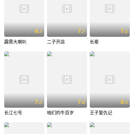
6.
7.
7.
7
7
2
霹雳大喇叭
二子开店
长辈
7.
7.
8.
3
8
3
长江七号
咱们的牛百岁
王子复仇记