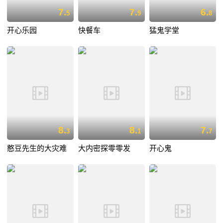
7.
7.
6.
5
9
8
开心乐园
快餐车
猛鬼学堂
8.
8.
7.
3
1
7
憨豆先生的大灾难
大内密探零零发
开心鬼