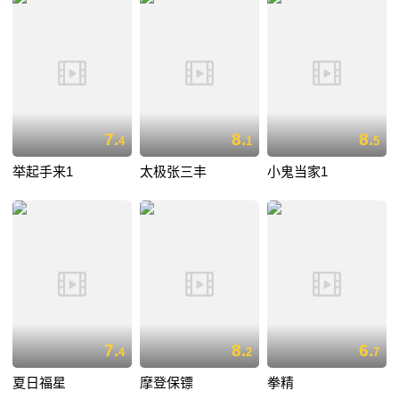
7.
8.
8.
4
1
5
举起手来1
太极张三丰
小鬼当家1
7.
8.
6.
4
2
7
夏日福星
摩登保镖
拳精