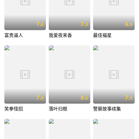
7.
7.
6.
6
5
9
富贵逼人
我爱夜来香
最佳福星
7.
8.
7.
0
6
9
笑拳怪招
落叶归根
警察故事续集