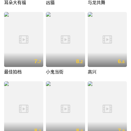
耳朵大有福
凶猫
与龙共舞
7.
8.
6.
7
2
6
最佳拍档
小鬼当街
高兴
8.
8.
7.