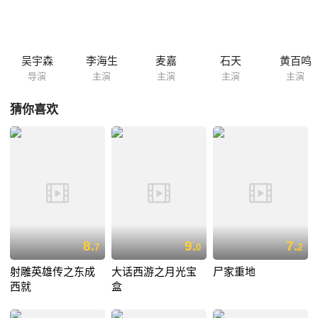
浪汉和恶霸的宿敌醉汉（午马 饰）一起深入虎穴，想要将坏人绳之於法。
吴宇森
李海生
麦嘉
石天
黄百鸣
导演
主演
主演
主演
主演
猜你喜欢
8.
9.
7.
7
0
2
射雕英雄传之东成
大话西游之月光宝
尸家重地
西就
盒