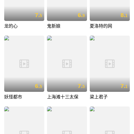
7.
6.
8.
5
9
1
龙的心
鬼新娘
夏洛特的网
6.
7.
7.
5
5
1
妖怪都市
上海滩十三太保
梁上君子