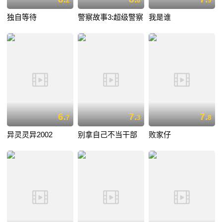
2
0
9
独自等待
警察故事3:超级警察
我是谁
6.
7.
7.
7
3
8
异灵灵异2002
别拿自己不当干部
败家仔