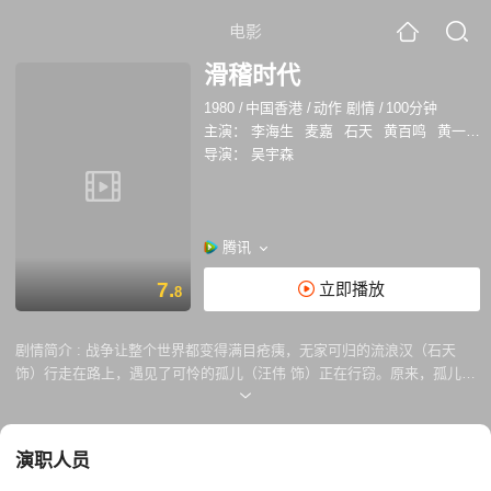
电影
滑稽时代
1980
/
中国香港
/
动作 剧情
/
100分钟
主演：
李海生
麦嘉
石天
黄百鸣
黄一飞
导演：
吴宇森
腾讯
7.
立即播放
8
剧情简介 :
战争让整个世界都变得满目疮痍，无家可归的流浪汉（石天
饰）行走在路上，遇见了可怜的孤儿（汪伟 饰）正在行窃。原来，孤儿受
制于冷酷无情的恶霸（麦嘉 饰），如果不听他的话，他就会将他打的遍体
鳞伤。流浪汉同情孤儿的遭遇，于是收留了他。之后，流浪汉邂逅了贫穷
的歌女（王秀文 饰），同行的就这样变成了三人，流浪汉和歌女之间，甚
演职人员
至还生出了一丝丝罗曼蒂克的可能。 恶霸得知流浪汉带走了自己的赚钱工
具，非常的愤怒。他不仅掳走了孤儿，还带走了歌女。为了拯救两人，流