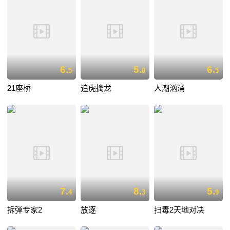
6.
5.
6.
5
0
5
21座桥
追虎擒龙
人潮汹涌
7.
8.
5.
4
3
9
拆弹专家2
放逐
扫毒2天地对决