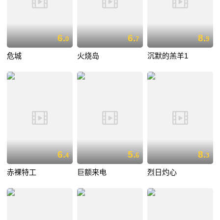
6.
6.
8.
0
7
9
危城
火烧岛
沉默的羔羊1
6.
5.
8.
4
6
3
赤裸特工
巨额来电
烈日灼心