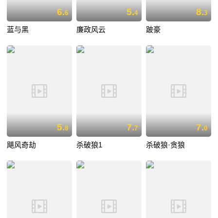
6.
5.
8.
6
4
3
蓝与黑
廉政风云
跛豪
5.
7.
7.
8
7
0
飓风奇劫
杀破狼1
杀破狼·贪狼