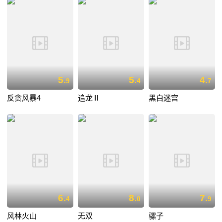
5.
5.
4.
9
4
7
反贪风暴4
追龙Ⅱ
黑白迷宫
6.
8.
7.
4
0
9
风林火山
无双
骡子