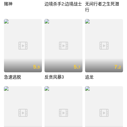
赌神
边境杀手2:边境战士
无间行者之生死潜
行
5.
5.
7.
9
7
2
急速逃脱
反贪风暴3
追龙