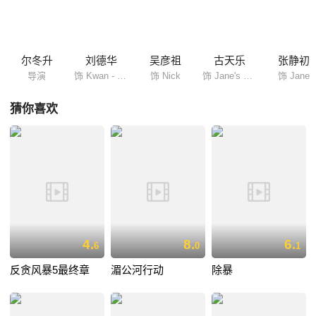
尔冬升
刘德华
吴彦祖
古天乐
张静初
导演
饰 Kwan - Banker
饰 Nick
饰 Jane's Husband
饰 Jane
猜你喜欢
4.
8.
6.
6
0
1
反贪风暴5最终章
湄公河行动
除暴