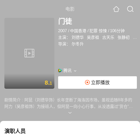
电影
门徒
2007
/
中国香港
/
犯罪 惊悚
/
106分钟
主演：
刘德华
吴彦祖
古天乐
张静初
袁
导演：
尔冬升
腾讯
8.
立即播放
1
剧情简介 :
阿昆（刘德华饰）长年垄断了海洛因市场，虽视追随8年多的
阿力（吴彦祖饰）为接班人，但阿昆一向小心行事，从没透露过“货仓“、
加工场的位置也未见过其他“同事”。阿昆打算把自己的生意全权交由阿力
打理，阿力渐渐知道了更多毒品市场中的秘密。 8年来阿力以卧底的身份
搜集毒贩的全部资料，但他对吸毒者阿芬（张静初饰）投入了感情，阿芬
演职人员
的景况却令他对自己边缘人的身份感到更加迷惘。 斗志斗勇的过程中，阿
力最终取得了阿昆的完全信任，8年来的追踪，也有了终结。