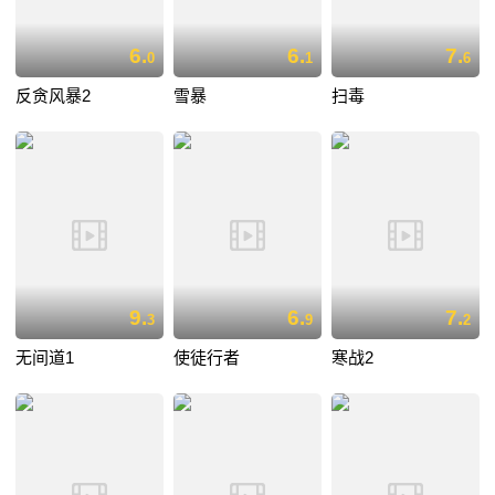
6.
6.
7.
0
1
6
反贪风暴2
雪暴
扫毒
9.
6.
7.
3
9
2
无间道1
使徒行者
寒战2