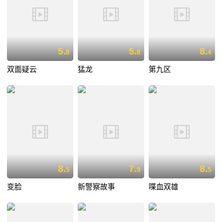
5.
5.
8.
8
8
4
双面疑云
猛龙
第九区
8.
7.
8.
5
9
5
变脸
新警察故事
喋血双雄