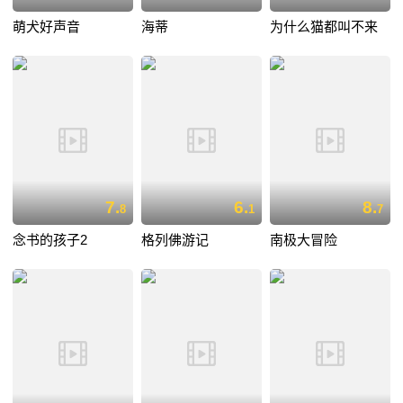
萌犬好声音
海蒂
为什么猫都叫不来
7.
6.
8.
8
1
7
念书的孩子2
格列佛游记
南极大冒险