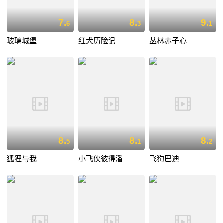
7.
8.
9.
6
3
1
玻璃城堡
红犬历险记
丛林赤子心
8.
8.
8.
5
1
2
狐狸与我
小飞侠彼得潘
飞狗巴迪