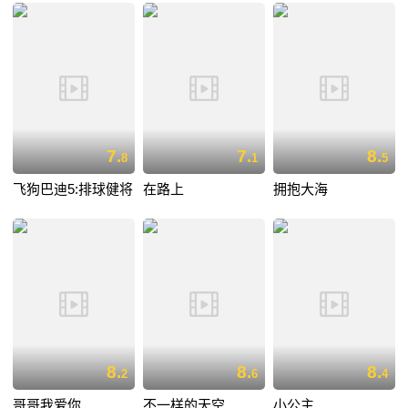
7.
7.
8.
8
1
5
飞狗巴迪5:排球健将
在路上
拥抱大海
8.
8.
8.
2
6
4
哥哥我爱你
不一样的天空
小公主