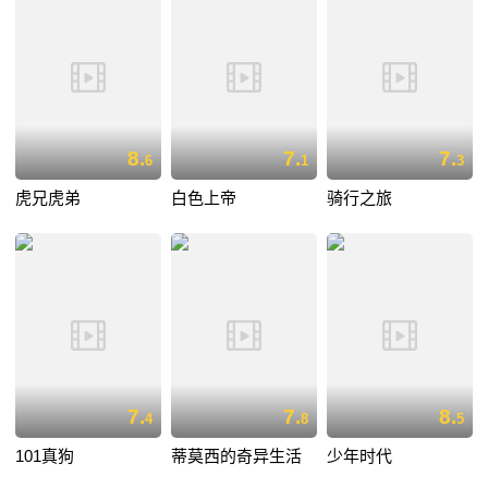
8.
7.
7.
6
1
3
虎兄虎弟
白色上帝
骑行之旅
7.
7.
8.
4
8
5
101真狗
蒂莫西的奇异生活
少年时代