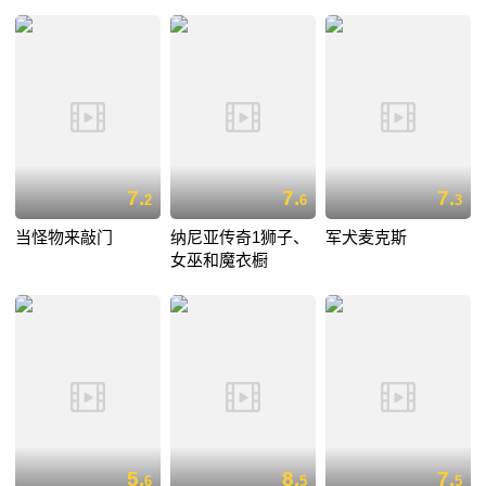
7.
7.
7.
2
6
3
当怪物来敲门
纳尼亚传奇1狮子、
军犬麦克斯
女巫和魔衣橱
5.
8.
7.
6
5
5