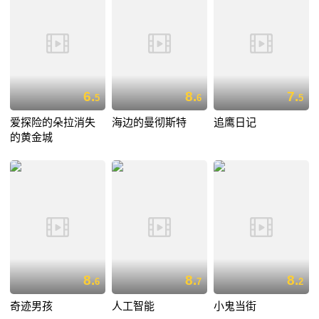
6.
8.
7.
5
6
5
爱探险的朵拉消失
海边的曼彻斯特
追鹰日记
的黄金城
8.
8.
8.
6
7
2
奇迹男孩
人工智能
小鬼当街