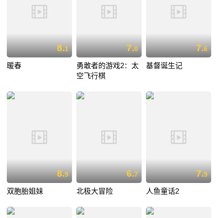
8.
7.
7.
1
0
6
暖春
勇敢者的游戏2：太
基督诞生记
空飞行棋
8.
6.
7.
9
7
9
双胞胎姐妹
北极大冒险
人鱼童话2