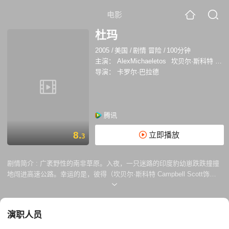
电影
杜玛
2005
/
美国
/
剧情 冒险
/
100分钟
主演：
AlexMichaeletos
坎贝尔·斯科特
霍
导演：
卡罗尔·巴拉德
腾讯
8.
立即播放
3
剧情简介 :
广袤野性的南非草原。入夜，一只迷路的印度豹幼崽跌跌撞撞
地闯进高速公路。幸运的是，彼得（坎贝尔·斯科特 Campbell Scott饰）
父子救下了它。当两父子把这个小家伙带回家时，儿子赞恩（亚历克斯·迈
克尔罗特 Alex Michaeletos饰）仍旧紧紧地搂着小豹仔，他终于有了一个
可以一起长大的朋友了。他给小豹仔取名杜玛。可随着杜玛一天天的长
演职人员
大，赞恩必须要让他的这个动物朋友回归到自然中。于是他带着杜玛只身
横穿整个南非。蛮荒的南非大地上危机重重，潜伏的非洲狮，暗藏在河流