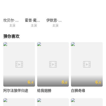
中的鳄鱼，还有那个试图抓杜玛卖钱的神秘流浪汉。赞恩和杜玛的大冒险
就这样开始了。赞恩经历千辛万苦，终于把杜玛送回野外。可到达这次旅
程终点的时候，也该是赞恩和杜玛道别的一刻。 本片是由华纳公司推出的
一部以动物与人为题材的电影，执导过《黑神驹》和《伴你高飞》的电影
坎贝尔·斯科特
霍普·戴维斯
伊默恩·沃克
导演拉罗尔·巴尔兰德再次执导该...
主演
主演
主演
猜你喜欢
6.
8.
6.
4
8
6
阿尔法狼伴归途
给我翅膀
白狮奇缘