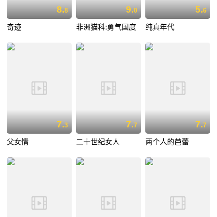
8.
9.
5.
8
0
6
奇迹
非洲猫科:勇气国度
纯真年代
7.
7.
7.
3
7
7
父女情
二十世纪女人
两个人的芭蕾