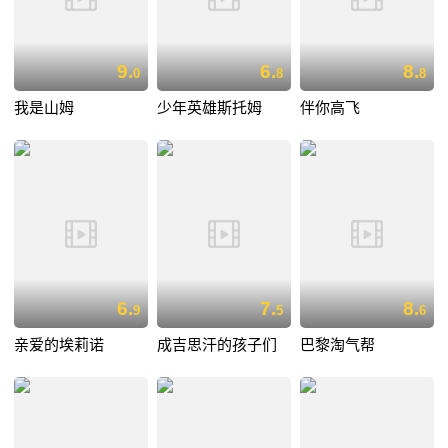
9.
6.
8.
0
8
8
我是山姆
少年英雄斯托姆
伴你高飞
6.
7.
8.
9
5
6
亲爱的埃莉诺
成吉思汗的孩子们
巴黎淘气帮