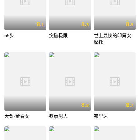
8.
8.
8.
1
3
9
55步
突破极限
世上最快的印第安
摩托
8.
8.
8
7
大傩·董春女
铁拳男人
弗里达