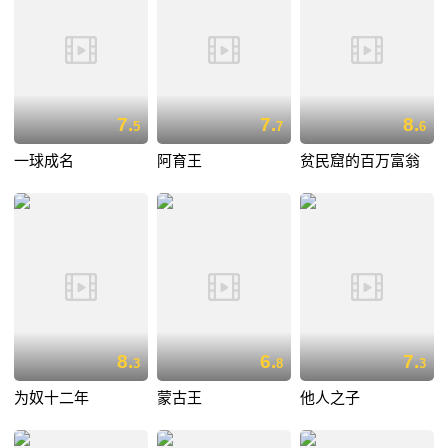
7.
7.
8.
5
7
6
一球成名
阿育王
贫民窟的百万富翁
8.
6.
7.
3
8
3
为奴十二年
蒙古王
他人之子