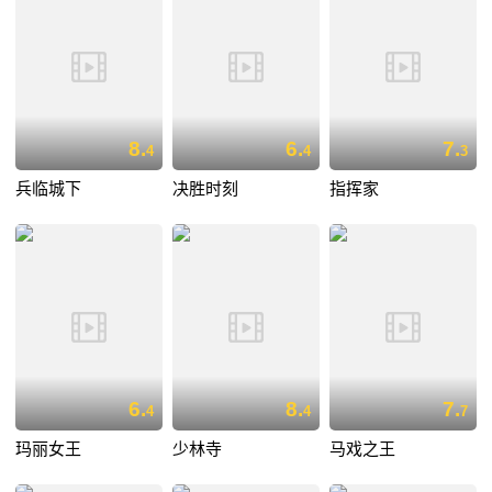
8.
6.
7.
4
4
3
兵临城下
决胜时刻
指挥家
6.
8.
7.
4
4
7
玛丽女王
少林寺
马戏之王