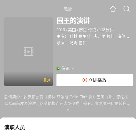
电影
国王的演讲
2010
/
美国
/
历史 传记
/
118分钟
主演：
科林·费尔斯
杰弗里·拉什
海伦娜·伯翰·卡特
导演：
汤姆·霍伯
腾讯
8.
立即播放
5
剧情简介 :
约克郡公爵（柯林·菲尔斯 Colin Firth 饰）因患口吃，无法在
公众面前发表演讲，这令他接连在大型仪式上丢丑。贤惠妻子伊丽莎白
（海伦娜·邦汉·卡特 Helena Bonham Carter 饰）为了帮助丈夫，到处寻访
名医，但是传统的方法总不奏效。一次偶然的机会，她慕名来到了语言治
疗师莱纳尔罗格（杰弗里·拉什 Geoffrey Rush 饰）的宅邸，传说他的方
演职人员
式与众不同。虽然公爵对罗格稀奇古怪的招法并不感兴趣，首次诊疗也不
欢而散。但是，公爵发现在聆听音乐时自己朗读莎翁竟然十分流利。这让