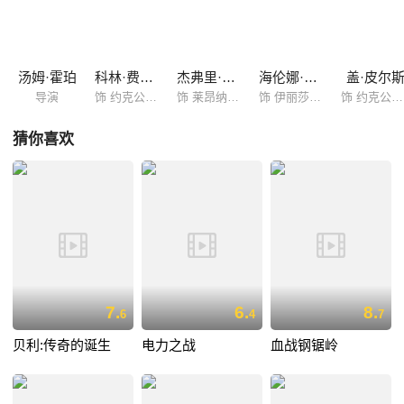
他开始信任罗格，配合治疗，慢慢克服着心理的障碍。乔治五世驾崩，爱
德华八世继承王位，却为了迎娶寡妇辛普森夫人不惜退位。艾伯特临危受
命，成为了乔治六世。他面临的最大挑战就是如何在二战前发表鼓舞人心
的演讲……
汤姆·霍珀
科林·费尔斯
杰弗里·拉什
海伦娜·伯翰·卡特
盖·皮尔
导演
饰 约克公爵艾伯特
饰 莱昂纳尔·罗格
饰 伊丽莎白·鲍斯-莱昂
饰 约克公爵大哥
猜你喜欢
7.
6.
8.
6
4
7
贝利:传奇的诞生
电力之战
血战钢锯岭