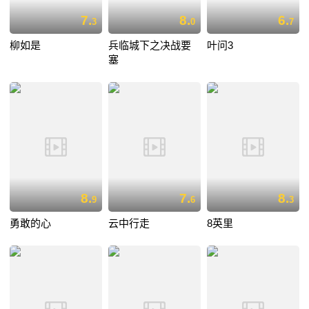
7.
8.
6.
3
0
7
柳如是
兵临城下之决战要
叶问3
塞
8.
7.
8.
9
6
3
勇敢的心
云中行走
8英里