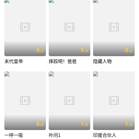
9.
9.
8.
3
0
9
末代皇帝
摔跤吧！爸爸
隐藏人物
8.
7.
7.
0
8
6
一呼一吸
叶问1
印度合伙人