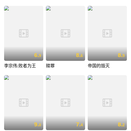
6.
8.
8.
9
6
9
李宗伟:败者为王
赎罪
帝国的毁灭
9.
7.
8.
0
4
2