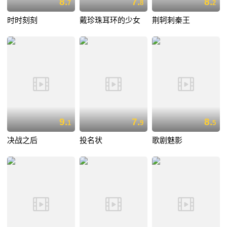
8.
7.
8.
7
8
2
时时刻刻
戴珍珠耳环的少女
荆轲刺秦王
9.
7.
8.
1
9
5
决战之后
投名状
歌剧魅影