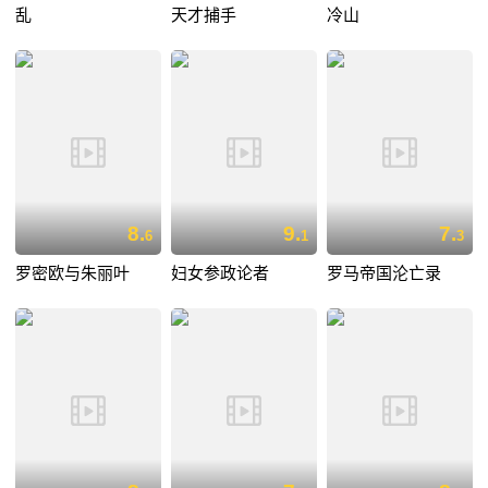
乱
天才捕手
冷山
8.
9.
7.
6
1
3
罗密欧与朱丽叶
妇女参政论者
罗马帝国沦亡录