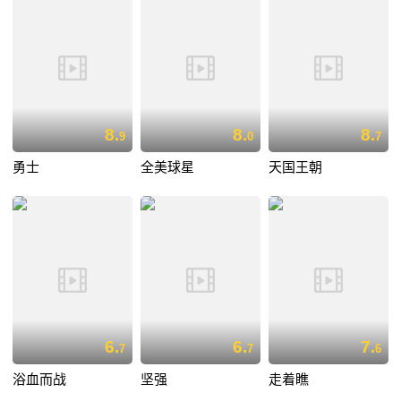
8.
8.
8.
9
0
7
勇士
全美球星
天国王朝
6.
6.
7.
7
7
6
浴血而战
坚强
走着瞧