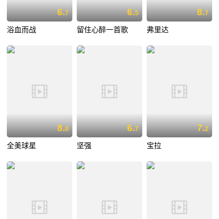
6.
6.
8.
7
5
7
浴血而战
留住心醉一首歌
弗里达
8.
6.
7.
0
7
2
全美球星
坚强
宝拉