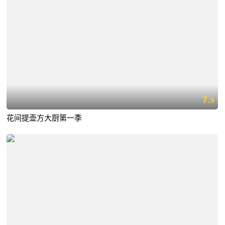
7.
9
花间提壶方大厨第一季