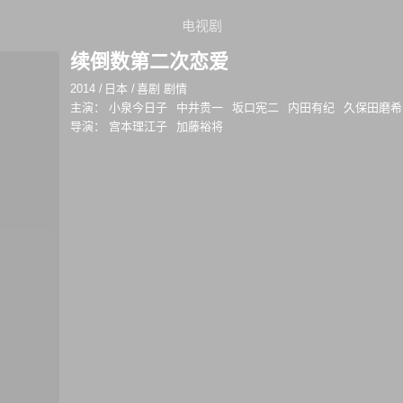
电视剧
续倒数第二次恋爱
2014
/
日本
/
喜剧 剧情
主演：
小泉今日子
中井贵一
坂口宪二
内田有纪
久保田磨希
导演：
宫本理江子
加藤裕将