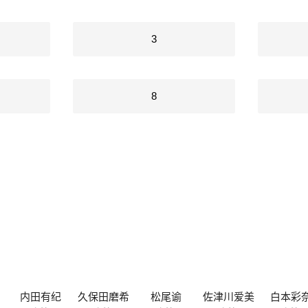
3
8
内田有纪
久保田磨希
松尾谕
佐津川爱美
白本彩