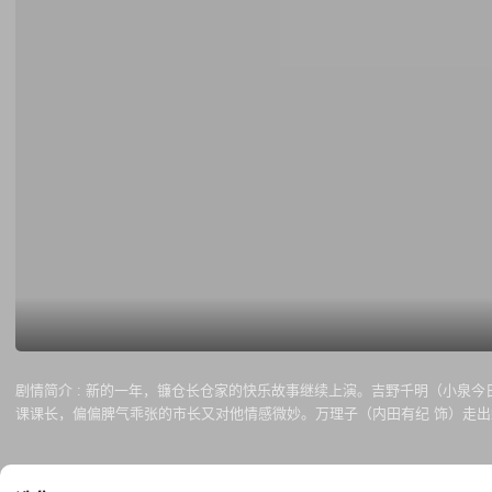
剧情简介 :
新的一年，镰仓长仓家的快乐故事继续上演。吉野千明（小泉今
课课长，偏偏脾气乖张的市长又对他情感微妙。万理子（内田有纪 饰）走出
期。千明与和平若即若离，相互吐槽又惺惺相惜。而就在此时，当初用便签纸
一起一百岁的两个人，走过樱花烂熳的时节……