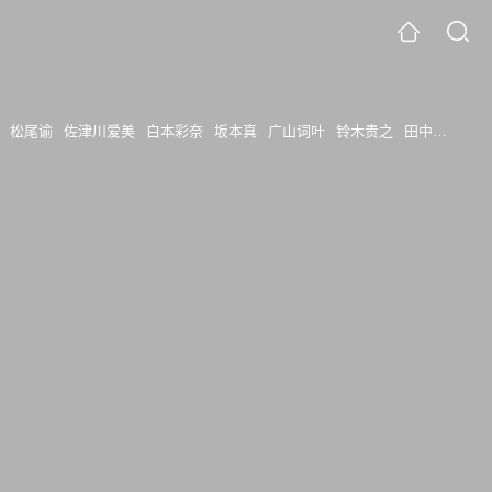
松尾谕
佐津川爱美
白本彩奈
坂本真
广山词叶
铃木贵之
田中碧海
加