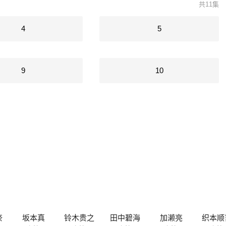
共11集
4
5
9
10
奈
坂本真
铃木贵之
田中碧海
加濑亮
织本顺