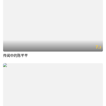
7.
3
传闻中的陈芊芊