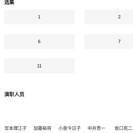
选集
1
2
6
7
11
演职人员
宫本理江子
加藤裕将
小泉今日子
中井贵一
坂口宪二