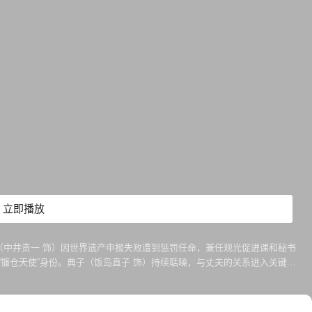
立即播放
（中井贵一 饰）因世界遗产申报失败遭到惩罚任命，兼任观光促进课和秘书
镰仓天使”身份。典子（饭岛直子 饰）持续聒噪，与丈夫的关系进入关键时
原田薰子（长谷川京子 饰）颇有好感。 48岁的千明，52岁的和平，加在