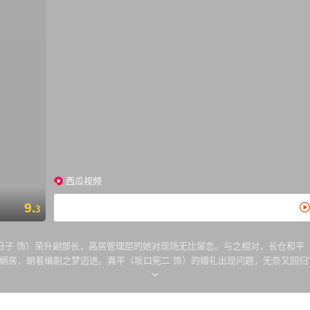
西瓜视频
9.
3
日子 饰）荣升副部长，高居管理层的她对现场无比留恋。与之相对，长仓和平
蜗居，朝着编剧之梦迈进。真平（坂口宪二 饰）的婚礼出现问题，无奈又回归“
甩掉千明的青年编剧凉太（加濑亮 饰）突然出现，和平似乎也对女儿同学的母亲