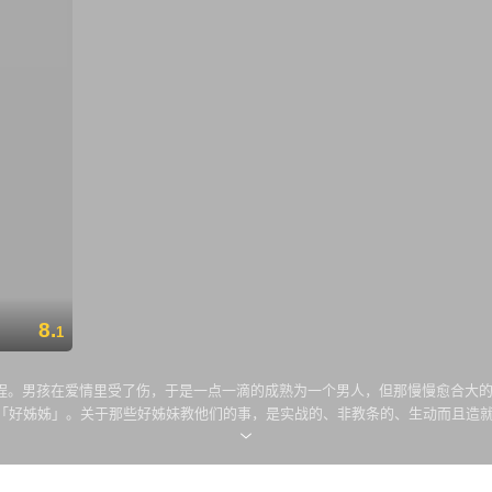
8.
1
程。男孩在爱情里受了伤，于是一点一滴的成熟为一个男人，但那慢慢愈合大
好姊姊」。关于那些好姊妹教他们的事，是实战的、非教条的、生动而且造就了
），是个有品味的熟男，演艺圈颇负盛名的姊姊级女神是他稳定交往多年的女友