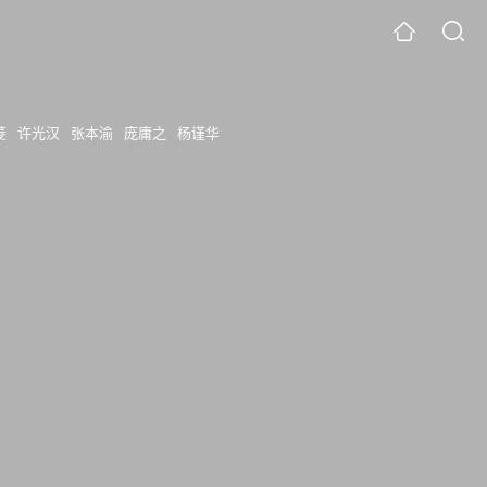
菱
许光汉
张本渝
庞庸之
杨谨华