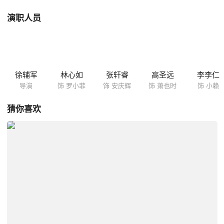
演职人员
徐辅军
林心如
张轩睿
高圣远
李李仁
导演
饰 罗小菲
饰 安庆辉
饰 萧也时
饰 小赖
猜你喜欢