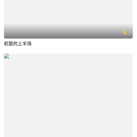
6.
7
机智的上半场