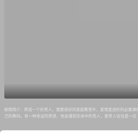
剧情简介 :
养成一个好男人，需要良好的家庭教育外，爱情是进阶的必要课
己的筹码。有一种幸运的男孩，他会遇到生命中的贵人，那贵人往往是一位「
演，与安庆辉（张轩睿 饰）有段姊弟情；广告公司老板萧也时（高圣远 饰
者。