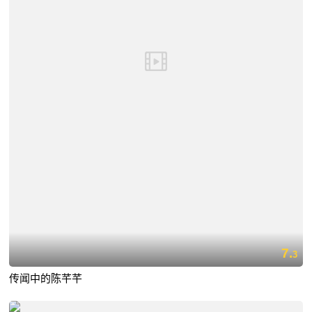
7.
3
传闻中的陈芊芊