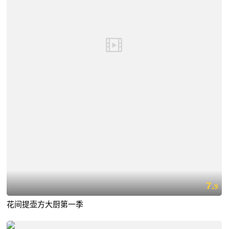
7.
9
花间提壶方大厨第一季