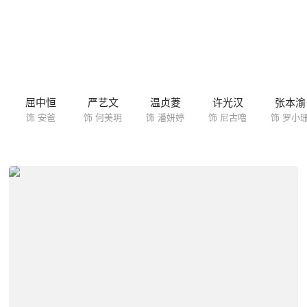
屈中恒
严艺文
温贞菱
许光汉
张本渝
饰 安爸
饰 何美玥
饰 潘妍婷
饰 尼古噜
饰 罗小