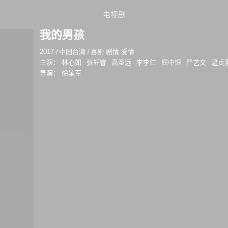
电视剧
我的男孩
2017
/
中国台湾
/
喜剧 剧情 爱情
主演：
林心如
张轩睿
高圣远
李李仁
屈中恒
严艺文
温贞
导演：
徐辅军