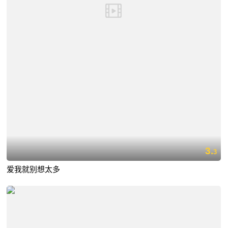
3.
3
爱我就别想太多