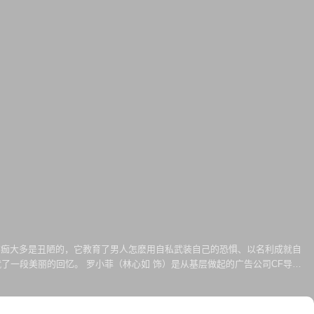
的痂大多是丑陋的，它教育了男人怎麽用自私武装自己的恐惧、以名利成就自
一段美丽的回忆。 罗小菲（林心如 饰）是从基层做起的广告公司CF导
。小赖（李李仁 饰）是名公务员，平时是辅育院义工，下班后成了国标舞舞