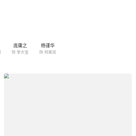
庞庸之
杨谨华
珊
饰 李大宝
饰 柯美双