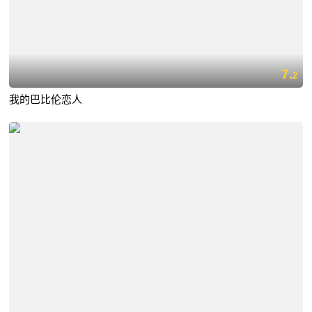
7.
2
我的巴比伦恋人