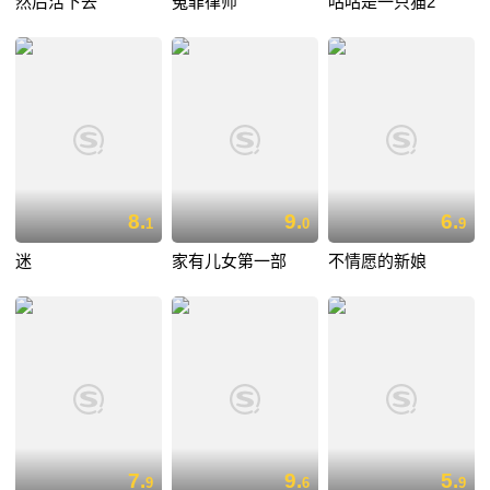
然后活下去
冤罪律师
咕咕是一只猫2
8.
9.
6.
1
0
9
迷
家有儿女第一部
不情愿的新娘
7.
9.
5.
9
6
9