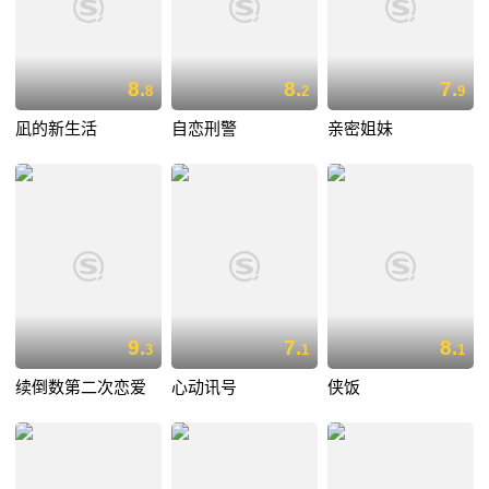
8.
8.
7.
8
2
9
凪的新生活
自恋刑警
亲密姐妹
9.
7.
8.
3
1
1
续倒数第二次恋爱
心动讯号
侠饭