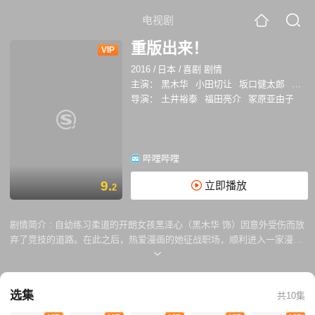
电视剧
重版出来！
VIP
2016
/
日本
/
喜剧 剧情
主演：
黑木华
小田切让
坂口健太郎
荒川
导演：
土井裕泰
福田亮介
冢原亚由子
哔哩哔哩
9.
立即播放
2
剧情简介 :
自幼练习柔道的开朗女孩黑泽心（黑木华 饰）因意外受伤而放
弃了竞技的道路。在此之后，热爱漫画的她征战职场，顺利进入一家漫画
杂志担任编辑。在这里，她师从于资深的副主编五百旗头敬（小田切让
饰），并从主编和田（松重丰 饰）、同侪壬生（荒川良良 饰）、安井
（安田显 饰）、漫画名家三藏山龙（小日向文世 饰）等前辈那里学到了
选集
共10集
不少宝贵的经验。她积极为漫画家和编辑部出谋划策，努力发掘新人，并
深入到销售第一线的书店寻找卖点。在此过程中，无数考验和危机交替袭