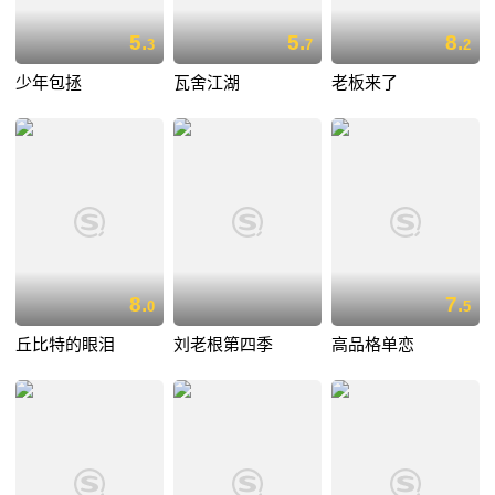
5.
5.
8.
3
7
2
少年包拯
瓦舍江湖
老板来了
8.
7.
0
5
丘比特的眼泪
刘老根第四季
高品格单恋