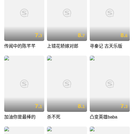
7.
8.
8.
3
7
6
传闻中的陈芊芊
上错花轿嫁对郎
寻秦记 古天乐版
7.
8.
7.
1
1
3
加油你是最棒的
杀不死
凸变英雄baba