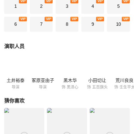
VIP
VIP
VIP
VIP
VIP
来，元气满满的黑泽拿出竞技时代的勇气和干劲，全力以赴冲了上去……
1
2
3
4
5
本片根据松田奈绪子的同名漫画改编。
VIP
VIP
VIP
VIP
VIP
6
7
8
9
10
演职人员
土井裕泰
冢原亚由子
黑木华
小田切让
荒川良良
导演
导演
饰 黑泽心
饰 五百旗头
饰 壬生平
猜你喜欢