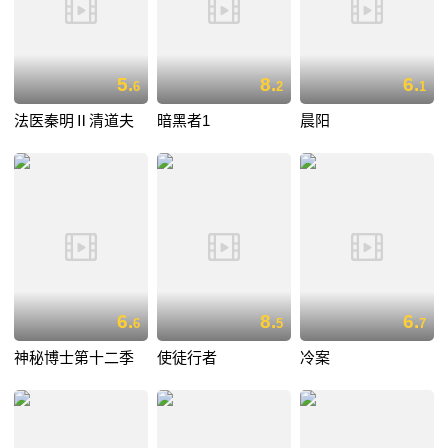
5.
8.
6.
6
2
1
法医秦明Ⅱ清道夫
暗黑者1
晨阳
6.
8.
6.
6
5
7
神秘博士第十二季
使徒行者
冷案