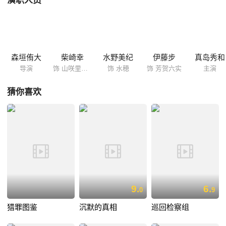
演职人员
死了自己的孩子。“究竟是怎样的女人会对自己的亲生骨肉痛下杀手”，怀
揣着这样的疑问，同样身为母亲的里莎子开始一步一步的探寻水穗的内
心。
森垣侑大
柴崎幸
水野美纪
伊藤步
真岛秀和
导演
饰 山咲里沙子
饰 水穂
饰 芳贺六实
主演
猜你喜欢
9.
6.
0
9
猎罪图鉴
沉默的真相
巡回检察组