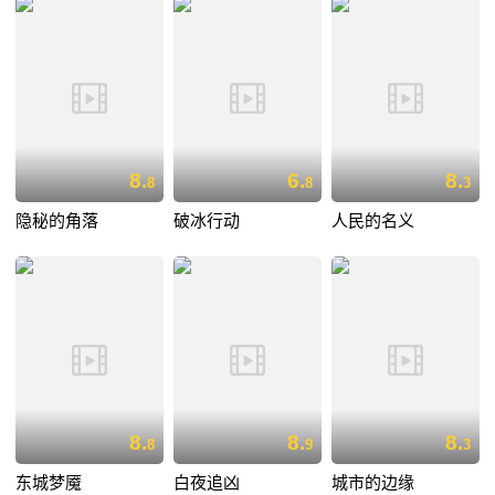
8.
6.
8.
8
8
3
隐秘的角落
破冰行动
人民的名义
8.
8.
8.
8
9
3
东城梦魇
白夜追凶
城市的边缘