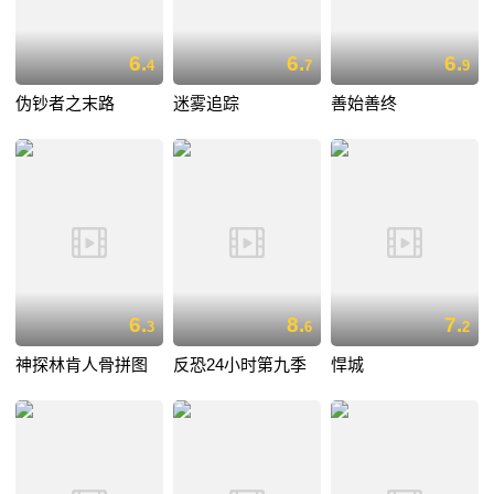
6.
6.
6.
4
7
9
伪钞者之末路
迷雾追踪
善始善终
6.
8.
7.
3
6
2
神探林肯人骨拼图
反恐24小时第九季
悍城