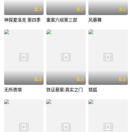
8.
8.
3.
7
7
5
神探夏洛克 第四季
重案六组第三部
风暴舞
8.
8.
6.
6
5
8
无所畏惧
铁证悬案:真实之门
猎狐