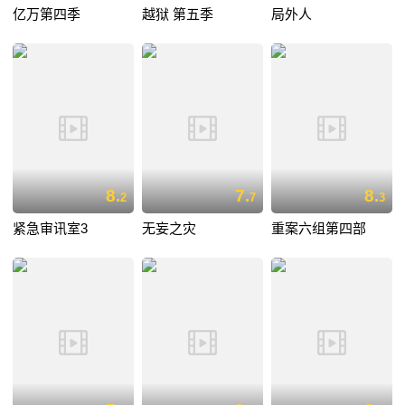
亿万第四季
越狱 第五季
局外人
8.
7.
8.
2
7
3
紧急审讯室3
无妄之灾
重案六组第四部