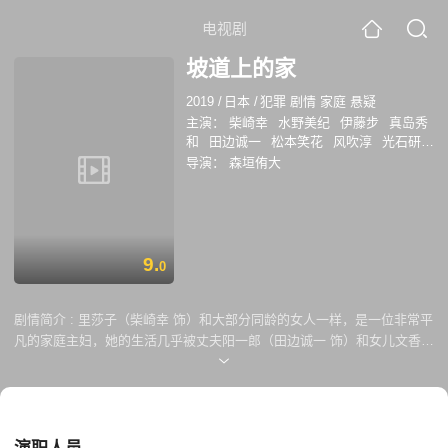
电视剧
坡道上的家
2019
/
日本
/
犯罪 剧情 家庭 悬疑
主演：
柴崎幸
水野美纪
伊藤步
真岛秀
和
田边诚一
松本笑花
风吹淳
光石研
高畑淳子
佐藤惠
倍赏美津子
樱井由纪
导演：
森垣侑大
西田尚美
长谷川稀世
洼冢俊介
松泽匠
玄理
酒井美纪
利重刚
泷泽沙织
9.
0
剧情简介 :
里莎子（柴崎幸 饰）和大部分同龄的女人一样，是一位非常平
凡的家庭主妇，她的生活几乎被丈夫阳一郎（田边诚一 饰）和女儿文香
（松本笑花 饰）填满了。最近，文香似乎到了叛逆期，总是会无缘预估的
发脾气，这让里莎子感到非常的头疼，虽然她的母性的本能抑制着情绪，
但还是有偶尔失控的时 候。 某日，里莎子接到了通知，她被选为了国民
参议院候补，需要每日出席庭审，虽然里莎子不情不愿，但国民的义务无
法推脱。被告人是一位名叫安藤水穗（水野美纪 饰）的女子，她被控告杀