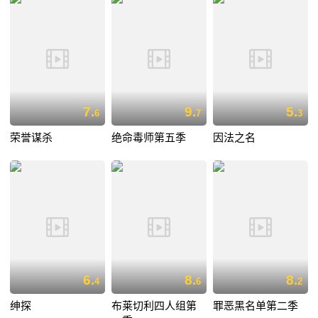
7.
9.
5.
6
7
3
荣誉谋杀
绝命毒师第五季
因法之名
6.
8.
8.
4
6
2
绅探
布莱切利四人组第
罪恶黑名单第二季