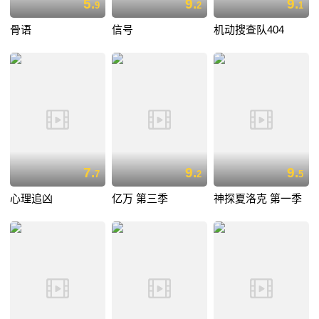
5.
9.
9.
9
2
1
骨语
信号
机动搜查队404
7.
9.
9.
7
2
5
心理追凶
亿万 第三季
神探夏洛克 第一季