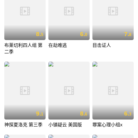
8.
6.
7.
5
0
8
布莱切利四人组 第
在劫难逃
目击证人
二季
9.
8.
6.
1
6
3
神探夏洛克 第三季
小镇疑云 美国版
罪案心理小组x