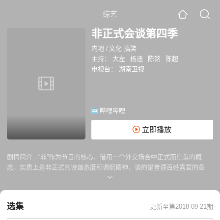
综艺
非正式会谈第四季
内地
/
文化 搞笑
主持：
大左
杨迪
陈铭
陈超
电视台：
湖南卫视
哔哩哔哩
立即播放
剧情简介 :
“非”作为节目的核心，借用一个外交场合中正式而庄重的概
念，实质上是非正式的诙谐态度和调侃精神，谈的是普通百姓喜爱的各种
话题。不同国家、不同文明的青年才俊共聚一堂，就当下年轻人普遍关心
的热点话题展开积极讨论，通过对话寻求多元的解答，同时增进中国与世
界文化的交流。各种言论幽默好笑让人忍俊不禁。
选集
更新至第2018-09-21期