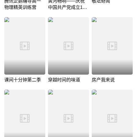
腾讯企鹅辅导高一
黄河畅响——庆祝
敬坛奇闻
物理精英训练营
中国共产党成立100
周年主题晚会
课间十分钟第二季
穿越时间的味道
房产我来说