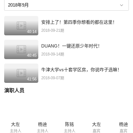
安排上了！第四季你想看的都在这里！
2018-09-21期
40:14
DUANG！一键还原少年时代！
2018-09-14期
40:45
牛津大学vs十套学区房，你说咋子选嘛！
2018-09-07期
41:56
演职人员
大左
杨迪
陈铭
大左
杨迪
主持人
主持人
主持人
嘉宾
嘉宾