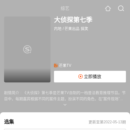
综艺
大侦探第七季
内地
/
芒果出品 搞笑
芒果TV
立即播放
剧情简介 :
《大侦探》第七季是芒果TV自制的一档普法教育推理节目。节
目中，每期嘉宾根据不同的案件主题，扮演不同的角色，在“案件现场”寻
找证据，推理并找出真正的“凶手”。本季《大侦探》将与最高人民法院联
合推出创新板块《大侦探合议庭》，每期邀请专家学者共同探索案件背后
的成因以及所反映的社会热点问题，传递正确的价值观。
选集
更新至第2022-05-13期