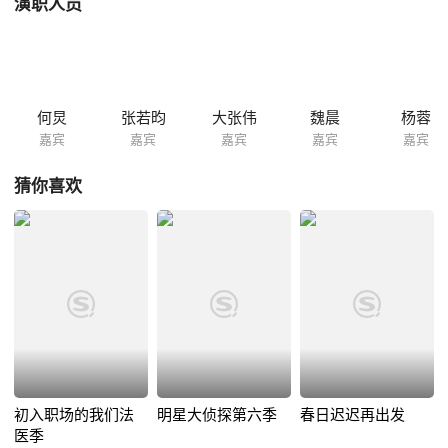
演职人员
何炅
张若昀
大张伟
魏晨
杨蓉
嘉宾
嘉宾
嘉宾
嘉宾
嘉宾
猜你喜欢
初入职场的我们法
明星大侦探第六季
春日迟迟再出发
医季