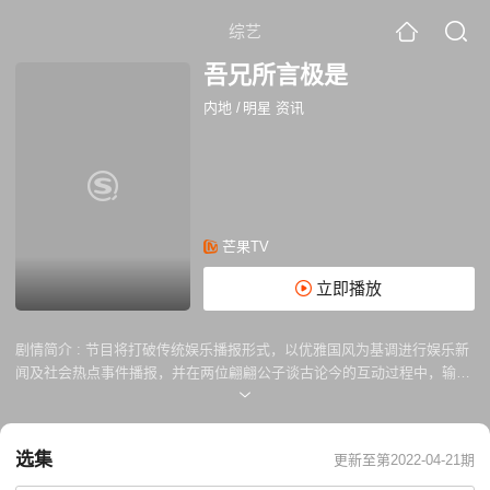
综艺
吾兄所言极是
内地
/
明星 资讯
芒果TV
立即播放
剧情简介 :
节目将打破传统娱乐播报形式，以优雅国风为基调进行娱乐新
闻及社会热点事件播报，并在两位翩翩公子谈古论今的互动过程中，输出
各朝代趣味知识，传播汉服文化。
选集
更新至第2022-04-21期