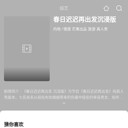
综艺
春日迟迟再出发沉浸版
内地
/
情感 芒果出品 旅游 真人秀
剧情简介 :
《春日迟迟再出发 沉浸版》为节目《春日迟迟再出发》纯真人
秀版本，七名尚未从前段失败婚姻带来的伤痛中痊愈的单身男女，结伴开
启连续四个周末的“限定旅行”。他们在山林和大海间彼此陪伴、互相治
愈，也在周间的挂念和周末的相聚中逐渐打开心门、重获心动与再爱一次
的勇气。
猜你喜欢