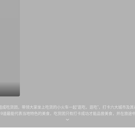
组成吃货团，带领大家坐上吃货的小火车一起“逛吃，逛吃”，打卡六大城市及
卡9道最能代表当地特色的美食，吃货团只有打卡成功才能品尝美食，并在旅途