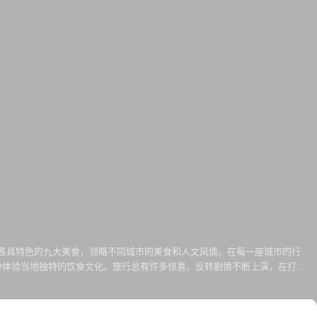
其各具特色的九大美食，领略不同城市的美食和人文风情。在每一座城市的行
中体验当地独特的饮食文化。旅行总有许多惊喜，反转剧情不断上演，在打卡