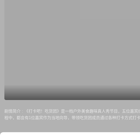
剧情简介 :
《打卡吧！吃货团》是一档户外美食趣味真人秀节目，五位嘉宾
程中，都会有1位嘉宾作为当地向导，带领吃货团成员通过各种打卡方式打
过程中，更有吃货团与路人碰撞出趣味火花。