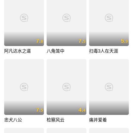
7.
7.
5.
8
5
9
阿凡达水之道
八角笼中
扫毒3人在天涯
7.
4.
5
4
忠犬八公
检察风云
痛并爱着