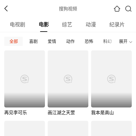
搜狗视频
电视剧
电影
综艺
动漫
纪录片
全部
喜剧
爱情
动作
恐怖
科幻
展开
惊悚
全部
内地
香港
台湾
韩国
泰国
日本
全部
2026
2025
2024
2023
2022
202
全部
正片
免费正片
付费正片
最热
最新
好评
再见李可乐
画江湖之天罡
我本是高山