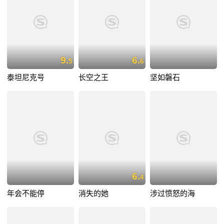
9.
6.
5
6
泰坦尼克号
长空之王
坚如磐石
6.
4
年会不能停
消失的她
涉过愤怒的海