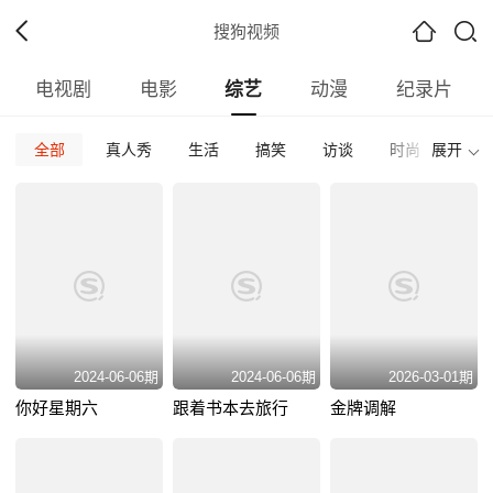
搜狗视频
电视剧
电影
综艺
动漫
纪录片
全部
真人秀
生活
搞笑
访谈
时尚
展开
音乐
全部
内地
台湾
日韩
欧美
其他
全部
何炅
王筱磊
撒贝宁
张绍刚
倪萍
最热
最新
好评
2024-06-06期
2024-06-06期
2026-03-01期
你好星期六
跟着书本去旅行
金牌调解