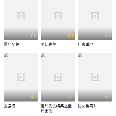
7.
7.
7.
6
9
2
僵尸至尊
灵幻先生
尸家重地
8.
7.
8.
5
6
8
胭脂扣
僵尸先生续集之僵
倩女幽魂1
尸家族