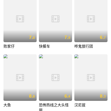
7.
7.
6.
8
9
7
败家仔
快餐车
哗鬼旅行团
8.
6.
8.
8
4
3
大鱼
恐怖热线之大头怪
汉尼拔
婴