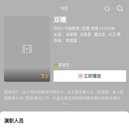
电影
双瞳
2002
/
中国香港
/
犯罪 惊悚
/
113分钟
主演：
梁家辉
刘若英
戴立忍
大卫·摩斯
导演：
陈国富
爱奇艺
7.
立即播放
7
剧情简介 :
由于两年前揭发同僚贪污，台北警官黄火土（梁家辉）被上级
报复调入冷门的外事组工作，利益也曾连带受损的新同事对他怒言相向，
加上妻子清芳（刘若英）受不了他长期不回家要求离婚，黄火土感觉他的
世界正在逐渐四分五裂。 就在此时，三宗受害者的身份并无关联的震惊了
台湾社会的离奇命案发生，法医（杨贵媚）验尸发现他们都是因中一种神
演职人员
秘的黑霉菌产生幻觉而死，因为缺乏此方面的人才，当局从美国请来此种
案例的侦办专家凯文莱特（David Morse）协助破案，黄火土重被任用。