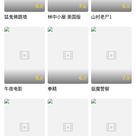
6.
7.
6.
8
6
9
猛鬼佛跳墙
林中小屋 美国版
山村老尸1
5.
6.
7.
8
7
9
午夜电影
拳精
驱魔警察