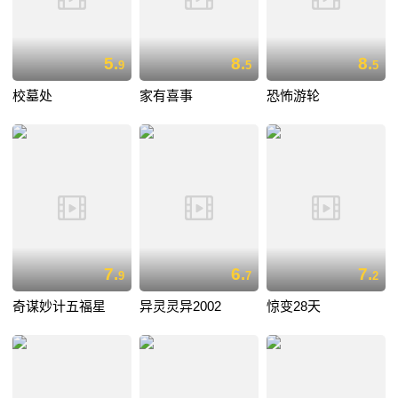
5.
8.
8.
9
5
5
校墓处
家有喜事
恐怖游轮
7.
6.
7.
9
7
2
奇谋妙计五福星
异灵灵异2002
惊变28天