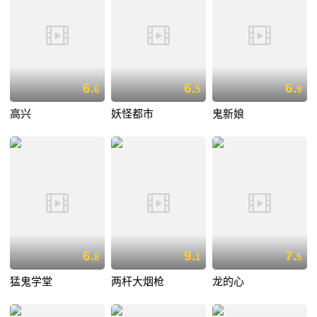
6.
6.
6.
6
5
9
高兴
妖怪都市
鬼新娘
6.
9.
7.
8
1
5
猛鬼学堂
两杆大烟枪
龙的心