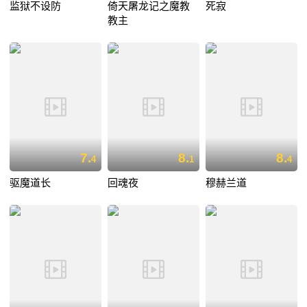
监狱不设防
倚天屠龙记之魔教
死寂
教主
7.
8.
8.
4
1
4
驱魔道长
回魂夜
穆赫兰道