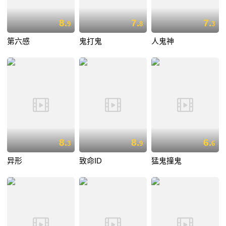
8.
7.
7.
9
8
3
第六感
鬼打鬼
人鬼神
8.
8.
6.
3
9
6
异形
致命ID
猛鬼撞鬼