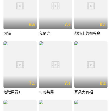
6.
7.
8.
5
9
1
凶猫
我是谁
战场上的布谷鸟
7.
7.
8.
1
4
2
地狱男爵1
与龙共舞
耳朵大有福