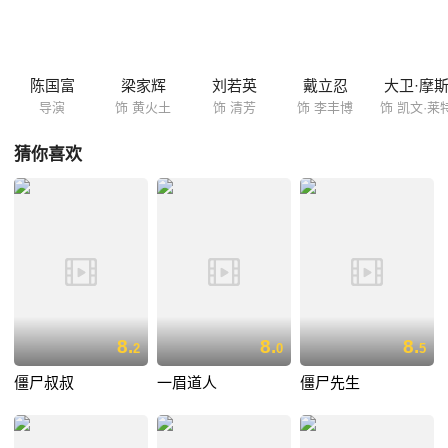
随着一桩令所有人都目瞪口呆的事实的被发现，一场围绕政治利益与民众
利益的斗争也在黄火土和办案伙伴李丰博（戴立忍）及整个警察队伍之间
展开。
陈国富
梁家辉
刘若英
戴立忍
大卫·摩
导演
饰 黄火土
饰 清芳
饰 李丰博
饰 凯文·莱
猜你喜欢
8.
8.
8.
2
0
5
僵尸叔叔
一眉道人
僵尸先生