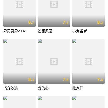
6.
7.
8.
7
7
2
异灵灵异2002
独领风骚
小鬼当街
8.
7.
7.
3
5
8
巧奔妙逃
龙的心
败家仔