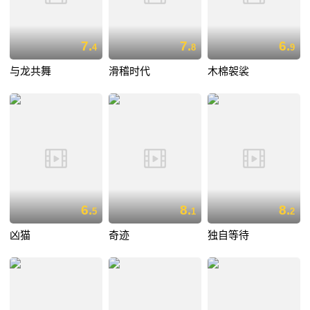
7.
7.
6.
4
8
9
与龙共舞
滑稽时代
木棉袈裟
6.
8.
8.
5
1
2
凶猫
奇迹
独自等待