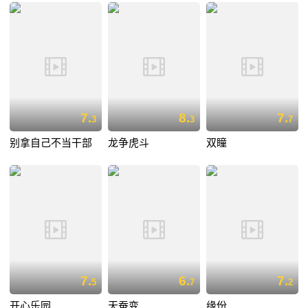
7.
8.
7.
3
3
7
别拿自己不当干部
龙争虎斗
双瞳
7.
6.
7.
5
7
2
开心乐园
天蚕变
缘份