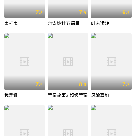
7.
7.
6.
8
9
9
鬼打鬼
奇谋妙计五福星
时来运转
7.
8.
7.
9
0
7
我是谁
警察故事3:超级警察
风流寡妇