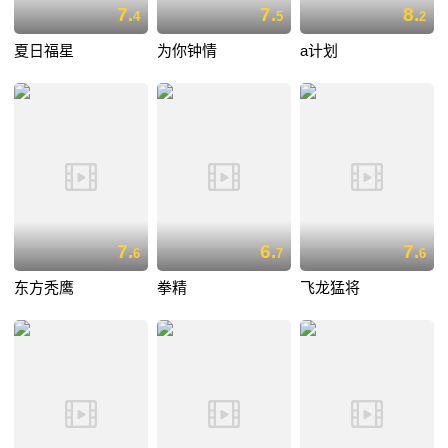
7.
7.
8.
4
5
2
夏日福星
为你钟情
a计划
7.
6.
7.
6
7
6
东方秃鹰
拳精
飞龙猛将