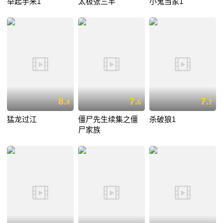
举起手来1
太极张三丰
小鬼当家1
8.
7.
7.
4
6
7
猛龙过江
僵尸先生续集之僵
杀破狼1
尸家族