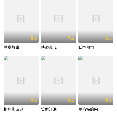
8.
7.
6.
2
1
5
警察故事
侠盗高飞
妖怪都市
6.
8.
8.
1
1
1
格列佛游记
笑傲江湖
夏洛特的网