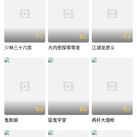
7.
8.
7.
7
1
0
少林三十六房
大内密探零零发
江湖龙虎斗
6.
6.
9.
9
8
1
鬼新娘
猛鬼学堂
两杆大烟枪