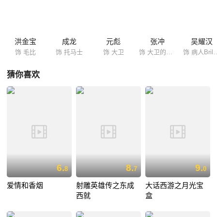
怀叵测的堂兄！于是，一幕英雄救美的好戏上演了！
洪金宝
成龙
元彪
张冲
吴耀汉
饰 毛比
饰 托马士
饰 大卫
饰 大卫的父亲
饰 病人Brillian
猜你喜欢
6.
8.
9.
8
7
0
爱情和香烟
射雕英雄传之东成
大话西游之月光宝
西就
盒