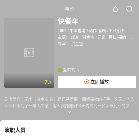
电影
快餐车
1984
/
中国香港
/
动作 喜剧
/
108分钟
主演：
成龙
洪金宝
元彪
劳拉·福纳
张冲
导演：
洪金宝
爱奇艺
7.
立即播放
9
剧情简介 :
无比（洪金宝 饰）是巴塞罗那一间侦探社的打手，这天，他的
侦探社接到了一单大生意：客人委托他们14天内找到一名叫歌利亚的女子
和她的女儿施维亚。因为侦探社的社长侦探在外躲债，而无比又不想眼白
白丢了一单生意，于是，他找来在当地经营快餐车的华人青年托马斯（成
龙 饰）与大卫（元彪 饰）一起进行调查。 通过调查，他们发现歌利
演职人员
亚原来是当地一名富豪伯爵的千金，伯爵已经去世，如果找不到她或者她
女儿的话巨额的遗产将落入她的堂兄的口袋，而他们幕后雇主正是这位心