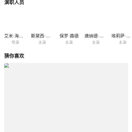
演职人员
艾米·海克林
斯黛西·达什
保罗·路德
唐纳德·法森
埃莉萨·多诺万
导演
主演
主演
主演
主演
猜你喜欢