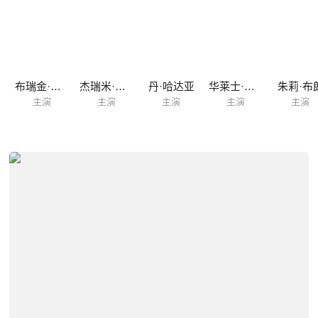
布瑞金·梅耶
杰瑞米·西斯托
丹·哈达亚
华莱士·肖恩
朱莉·布
主演
主演
主演
主演
主演