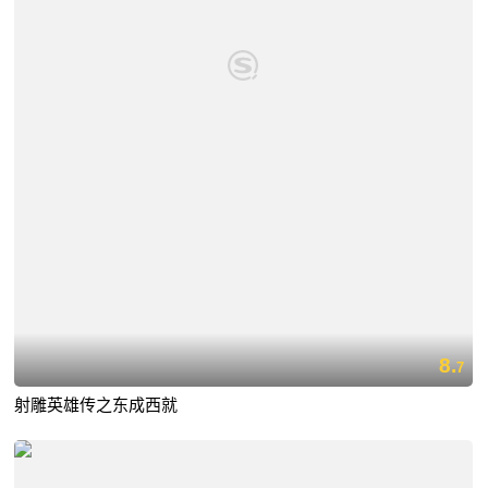
8.
7
射雕英雄传之东成西就