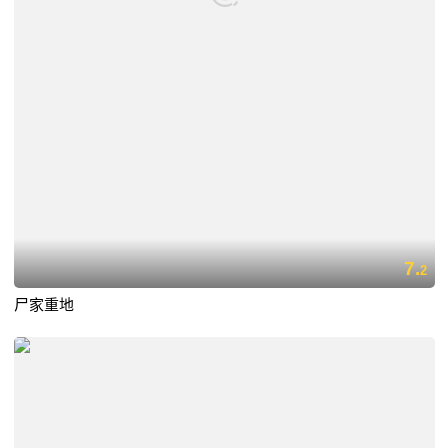
7.
2
尸家重地