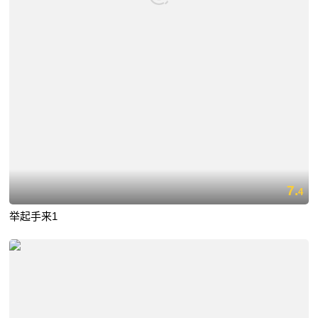
7.
4
举起手来1