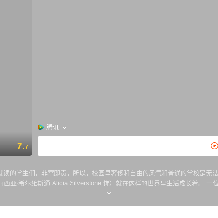
腾讯
7.
7
就读的学生们，非富即贵，所以，校园里奢侈和自由的风气和普通的学校是无
希尔维斯通 Alicia Silverstone 饰）就在这样的世界里生活成长
，“重新做人”。在雪儿的指导下，转学生果然有了焕然一新的面貌，甚至更胜雪