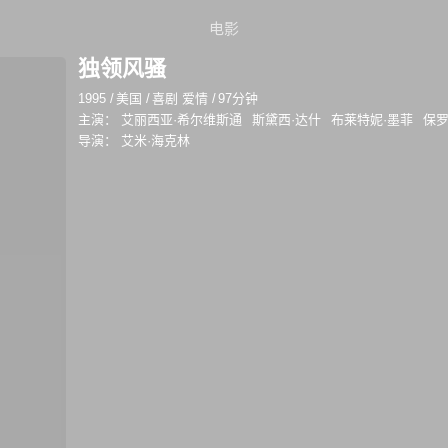
电影
独领风骚
1995
/
美国
/
喜剧 爱情
/
97分钟
主演：
艾丽西亚·希尔维斯通
斯黛西·达什
布莱特妮·墨菲
保罗
导演：
艾米·海克林