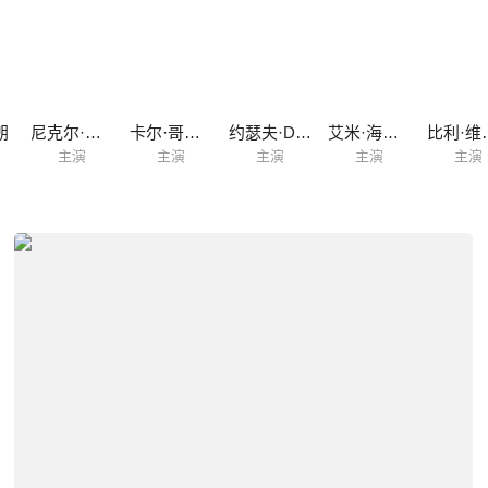
朗
尼克尔·比德尔贝克
卡尔·哥特列布
约瑟夫·D·雷特曼
艾米·海克林
比利
主演
主演
主演
主演
主演