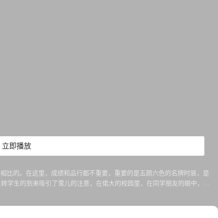
立即播放
法相比的。在这里，成绩和品行都不重要，重要的是五颜六色的名牌时装，是
着。 一位转学生的到来吸引了雪儿的注意，在偌大的校园里，在同学朋友的眼中，这
儿一筹，这让雪儿的内心里十分不平。