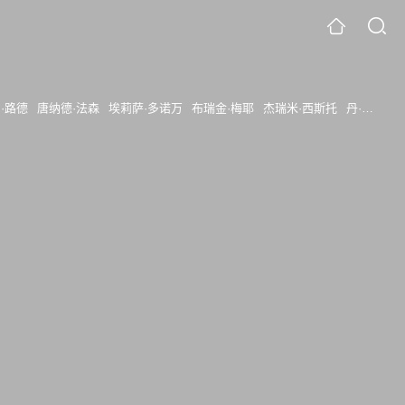
·路德
唐纳德·法森
埃莉萨·多诺万
布瑞金·梅耶
杰瑞米·西斯托
丹·哈达亚