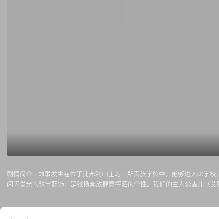
剧情简介 :
故事发生在位于比弗利山庄的一所贵族学校中，能够进入此学校
闪闪发光的珠宝配饰，是张扬奔放肆意挥洒的个性。我们的主人公雪儿（艾丽西亚·
名转学生简直就是“怪胎”，穿着平庸打扮又土气，雪儿决定帮助她改头换面