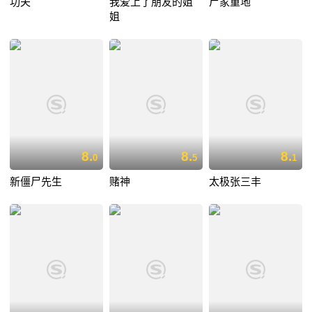
功夫
我爱上了朋友的姐
尸家重地
姐
8.
8.
8.
0
5
1
新僵尸先生
赌神
太极张三丰