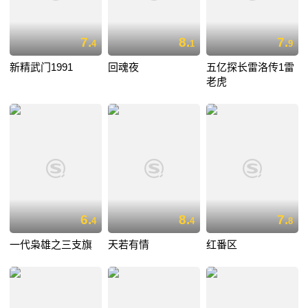
7.
8.
7.
4
1
9
新精武门1991
回魂夜
五亿探长雷洛传1雷
老虎
6.
8.
7.
4
4
8
一代枭雄之三支旗
天若有情
红番区