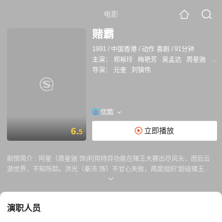
电影
赌霸
1991
/
中国香港
/
动作 喜剧
/
91分钟
主演：
郑裕玲
梅艳芳
吴孟达
周星驰
吴
导演：
元奎
刘镇伟
优酷
6.
立即播放
5
剧情简介 :
阿星（周星驰 饰)利用特异功能在赌王大赛出尽风头，而后云
游世界，不知所踪。洪光（秦沛 饰）不甘心失败，再度组织“超级赌王大
赛”。松爷（刘镇伟 饰）勒令三叔（吴孟达 饰）寻觅特异功能人士参赛。
另一方面，大陆对阿星在港所作所为十分不满，派出同样有特异功能的阿
星之姐阿梅（梅艳芳 饰）赴港捉回阿星。三叔巧遇鱼市赌霸（郑裕玲
演职人员
饰），为其赌技折服邀她出赛，却不知对方只是为弟弟筹措手术费的一名
老千而已。阿梅暂住三叔家里，与大陆抵港的义匪大B（钟镇涛 饰）结识