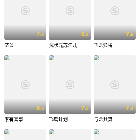
7.
8.
7.
6
2
6
济公
武状元苏乞儿
飞龙猛将
8.
7.
7.
5
9
4
家有喜事
飞鹰计划
与龙共舞