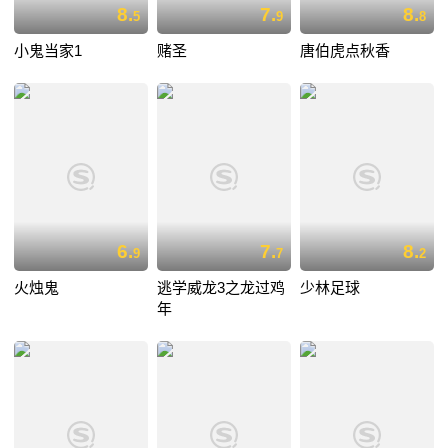
8.
7.
8.
5
9
8
小鬼当家1
赌圣
唐伯虎点秋香
6.
7.
8.
9
7
2
火烛鬼
逃学威龙3之龙过鸡
少林足球
年