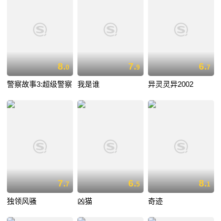
8.
7.
6.
0
9
7
警察故事3:超级警察
我是谁
异灵灵异2002
7.
6.
8.
7
5
1
独领风骚
凶猫
奇迹