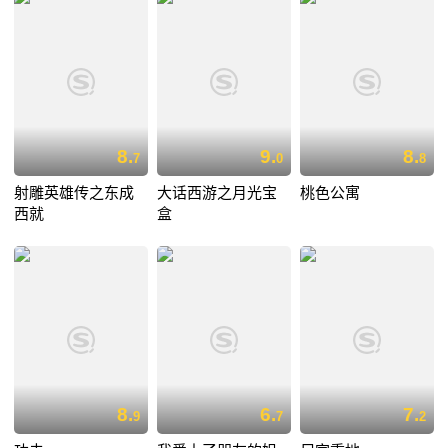
8.
9.
8.
7
0
8
射雕英雄传之东成
大话西游之月光宝
桃色公寓
西就
盒
8.
6.
7.
9
7
2