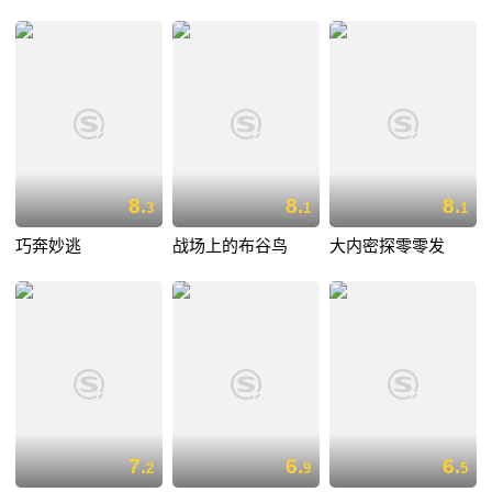
8.
8.
8.
3
1
1
巧奔妙逃
战场上的布谷鸟
大内密探零零发
7.
6.
6.
2
9
5