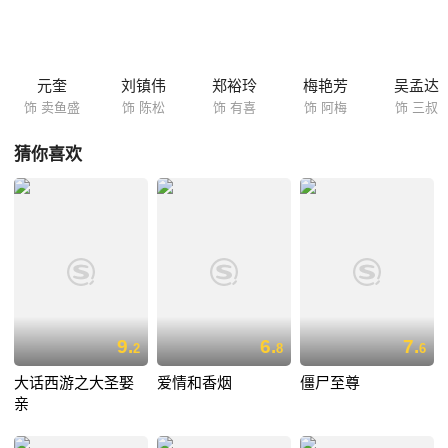
并心生爱意，并且最终答应传授赌霸特异功能以帮助她渡过难关。赌王大
赛如期举行，阿梅却遭袭以致功力大减，而洪光却请来了大陆异人为自己
撑腰……
元奎
刘镇伟
郑裕玲
梅艳芳
吴孟达
饰 卖鱼盛
饰 陈松
饰 有喜
饰 阿梅
饰 三叔
猜你喜欢
9.
6.
7.
2
8
6
大话西游之大圣娶
爱情和香烟
僵尸至尊
亲