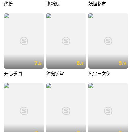
缘份
鬼新娘
妖怪都市
7.
6.
5.
5
8
9
开心乐园
猛鬼学堂
风尘三女侠