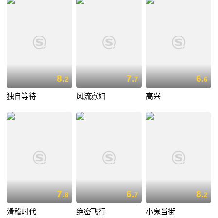
8.
7.
6.
2
7
6
独自等待
风流寡妇
高兴
7.
6.
8.
8
7
2
滑稽时代
绝密飞行
小鬼当街